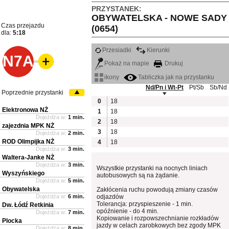
PRZYSTANEK:
OBYWATELSKA - NOWE SADY
Czas przejazdu
(0654)
dla:
5:18
Przesiadki
Kierunki
N7A
Pokaż na mapie
Drukuj
ikony
Tabliczka jak na przystanku
Nd/Pn i Wt-Pt
Pt/Sb
Sb/Nd
Poprzednie przystanki
0
18
Elektronowa NŻ
1
18
Dojeżdża w:
1 min.
2
18
zajezdnia MPK NŻ
3
18
Dojeżdża w:
2 min.
ROD Olimpijka NŻ
4
18
Dojeżdża w:
3 min.
Waltera-Janke NŻ
Dojeżdża w:
3 min.
Wszystkie przystanki na nocnych liniach
Wyszyńskiego
autobusowych są na żądanie.
Dojeżdża w:
5 min.
Obywatelska
Zakłócenia ruchu powodują zmiany czasów
Dojeżdża w:
6 min.
odjazdów
Tolerancja: przyspieszenie - 1 min.
Dw. Łódź Retkinia
opóźnienie - do 4 min.
Dojeżdża w:
7 min.
Kopiowanie i rozpowszechnianie rozkładów
Plocka
jazdy w celach zarobkowych bez zgody MPK
Dojeżdża w:
8 min.