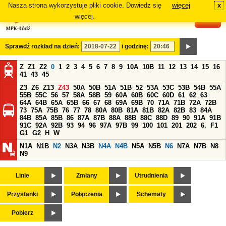
Nasza strona wykorzystuje pliki cookie. Dowiedz się
więcej
x
#
więcej.
Sprawdź rozkład na dzień:
i godzinę:
Z
Z1
Z2
0
1
2
3
4
5
6
7
8
9
10A
10B
11
12
13
14
15
16
41
43
45
Z3
Z6
Z13
Z43
50A
50B
51A
51B
52
53A
53C
53B
54B
55A
55B
55C
56
57
58A
58B
59
60A
60B
60C
60D
61
62
63
64A
64B
65A
65B
66
67
68
69A
69B
70
71A
71B
72A
72B
73
75A
75B
76
77
78
80A
80B
81A
81B
82A
82B
83
84A
84B
85A
85B
86
87A
87B
88A
88B
88C
88D
89
90
91A
91B
91C
92A
92B
93
94
96
97A
97B
99
100
101
201
202
6.
F1
G1
G2
H
W
N1A
N1B
N2
N3A
N3B
N4A
N4B
N5A
N5B
N6
N7A
N7B
N8
N9
Linie
Zmiany
Utrudnienia
Przystanki
Połączenia
Schematy
Pobierz