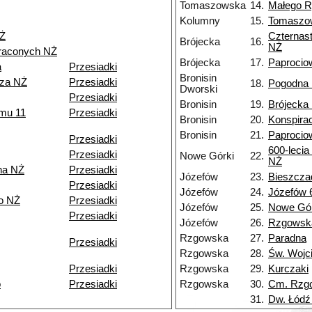
Tomaszowska
14.
Małego R
Kolumny
15.
Tomaszo
NŻ
Czternas
Brójecka
16.
NŻ
traconych NŻ
Brójecka
17.
Paprocio
a
Przesiadki
Bronisin
rza NŻ
Przesiadki
18.
Pogodna
Dworski
Przesiadki
Bronisin
19.
Brójecka
zmu 11
Przesiadki
Bronisin
20.
Konspirac
Bronisin
21.
Paprocio
Przesiadki
600-lecia
Przesiadki
Nowe Górki
22.
NŻ
na NŻ
Przesiadki
Józefów
23.
Bieszcza
Przesiadki
Józefów
24.
Józefów 
o NŻ
Przesiadki
Józefów
25.
Nowe Gór
Przesiadki
Józefów
26.
Rzgowsk
Rzgowska
27.
Paradna
Przesiadki
Rzgowska
28.
Św. Wojc
Przesiadki
Rzgowska
29.
Kurczaki
o
Przesiadki
Rzgowska
30.
Cm. Rzg
31.
Dw. Łódź