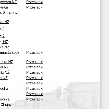
ycerza NŻ
Przesiadki
wska
Przesiadki
tu Straconych
wa NŻ
 NŻ
 NŻ
ji NŻ
wa NŻ
 miasta Łodzi
Przesiadki
dzka NŻ
Przesiadki
60 NŻ
Przesiadki
ki NŻ
Przesiadki
a NŻ
Przesiadki
Przesiadki
iecha
Przesiadki
Przesiadki
owska
Przesiadki
 Chojny