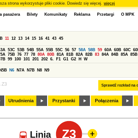
sza strona wykorzystuje pliki cookie. Dowiedz się więcej.
więcej
a pasażera
Bilety
Komunikaty
Reklama
Przetargi
O MPK
0B
11
12
13
14
15
16
41
43
45
53A
53C
53B
54B
55A
55B
55C
56
57
58A
58B
59
60A
60B
60C
60
75A
75B
76
77
78
80A
80B
81A
81B
82A
82B
83
84A
84B
85A
85B
97B
99
100
101
201
202
6.
F1
G1
G2
H
W
N5B
N6
N7A
N7B
N8
N9
a Z3
Sprawdź rozkład na d
Utrudnienia
Przystanki
Połączenia
Z3
Linia