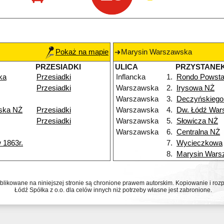
Pokaż na mapie
Marysin Warszawska
PRZESIADKI
ULICA
PRZYSTANE
ka
Przesiadki
Inflancka
1.
Rondo Powsta
Przesiadki
Warszawska
2.
Irysowa NŻ
Warszawska
3.
Deczyńskiego
ska NŻ
Przesiadki
Warszawska
4.
Dw. Łódź War
Przesiadki
Warszawska
5.
Słowicza NŻ
Warszawska
6.
Centralna NŻ
 1863r.
7.
Wycieczkowa
8.
Marysin Wars
ublikowane na niniejszej stronie są chronione prawem autorskim. Kopiowanie i r
Łódź Spółka z o.o. dla celów innych niż potrzeby własne jest zabronione.