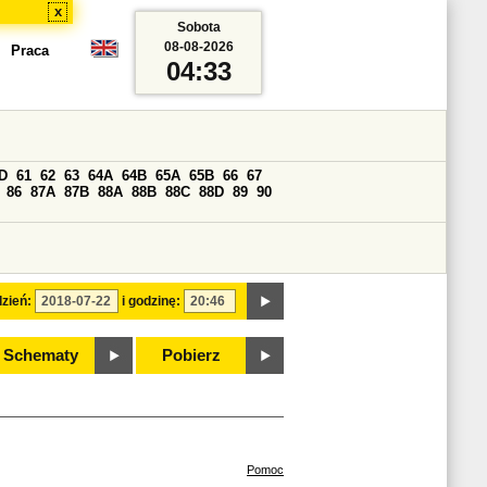
x
Sobota
08-08-2026
Praca
04:33
D
61
62
63
64A
64B
65A
65B
66
67
86
87A
87B
88A
88B
88C
88D
89
90
zień:
i godzinę:
Schematy
Pobierz
Pomoc