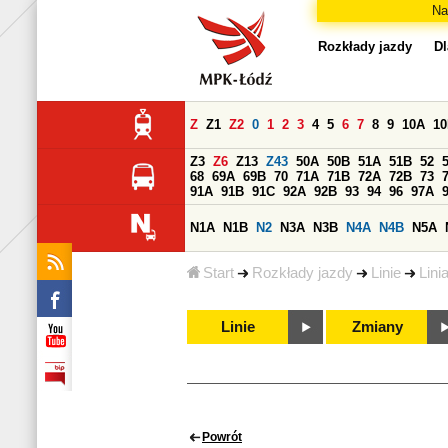
Na
Rozkłady jazdy
Dl
Z
Z1
Z2
0
1
2
3
4
5
6
7
8
9
10A
1
Z3
Z6
Z13
Z43
50A
50B
51A
51B
52
68
69A
69B
70
71A
71B
72A
72B
73
91A
91B
91C
92A
92B
93
94
96
97A
N1A
N1B
N2
N3A
N3B
N4A
N4B
N5A
Start
Rozkłady jazdy
Linie
Lini
Linie
Zmiany
Powrót