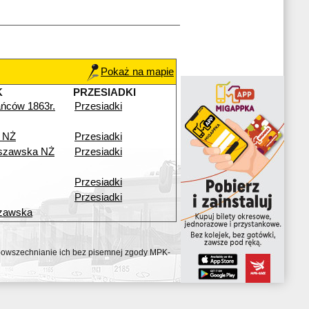
Pokaż na mapie
K
PRZESIADKI
ńców 1863r.
Przesiadki
 NŻ
Przesiadki
szawska NŻ
Przesiadki
Przesiadki
Przesiadki
zawska
ozpowszechnianie ich bez pisemnej zgody MPK-