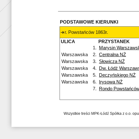
PODSTAWOWE KIERUNKI
r. Powstańców 1863r.
ULICA
PRZYSTANEK
1.
Marysin Warszaws
Warszawska
2.
Centralna NŻ
Warszawska
3.
Słowicza NŻ
Warszawska
4.
Dw. Łódź Warszaw
Warszawska
5.
Deczyńskiego NŻ
Warszawska
6.
Irysowa NŻ
7.
Rondo Powstańców
Wszystkie treści MPK-Łódź Spółka z o.o. op