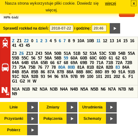
Nasza strona wykorzystuje pliki cookie. Dowiedz się
więcej
x
#
więcej.
Sprawdź rozkład na dzień:
i godzinę:
Z
Z1
Z2
0
1
2
3
4
5
6
7
8
9
10A
10B
11
12
13
14
15
16
41
43
45
Z3
Z6
Z13
Z43
50A
50B
51A
51B
52
53A
53C
53B
54B
55A
55B
55C
56
57
58A
58B
59
60A
60B
60C
60D
61
62
63
64A
64B
65A
65B
66
67
68
69A
69B
70
71A
71B
72A
72B
73
75A
75B
76
77
78
80A
80B
81A
81B
82A
82B
83
84A
84B
85A
85B
86
87A
87B
88A
88B
88C
88D
89
90
91A
91B
91C
92A
92B
93
94
96
97A
97B
99
100
101
201
202
6.
F1
G1
G2
H
W
N1A
N1B
N2
N3A
N3B
N4A
N4B
N5A
N5B
N6
N7A
N7B
N8
N9
Linie
Zmiany
Utrudnienia
Przystanki
Połączenia
Schematy
Pobierz