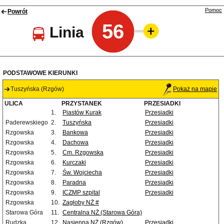
Pomoc
Powrót
56
Linia
PODSTAWOWE KIERUNKI
Tuszyńska (Rzgów)
Pokaż na mapie
ULICA
PRZYSTANEK
PRZESIADKI
1.
Piastów Kurak
Przesiadki
Paderewskiego
2.
Tuszyńska
Przesiadki
Rzgowska
3.
Bankowa
Przesiadki
Rzgowska
4.
Dachowa
Przesiadki
Rzgowska
5.
Cm. Rzgowska
Przesiadki
Rzgowska
6.
Kurczaki
Przesiadki
Rzgowska
7.
Św. Wojciecha
Przesiadki
Rzgowska
8.
Paradna
Przesiadki
Rzgowska
9.
ICZMP szpital
Przesiadki
Rzgowska
10.
Zagłoby NŻ #
Starowa Góra
11.
Centralna NŻ (Starowa Góra)
Rudzka
12.
Nasienna NŻ (Rzgów)
Przesiadki