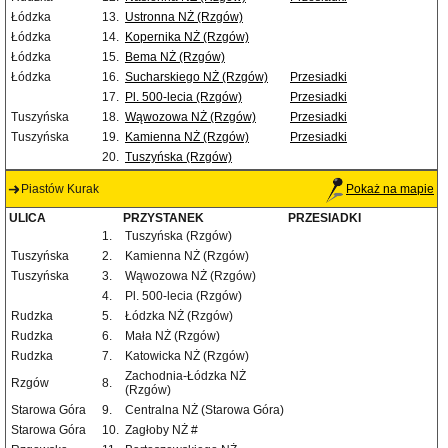
Łódzka
13.
Ustronna NŻ (Rzgów)
Łódzka
14.
Kopernika NŻ (Rzgów)
Łódzka
15.
Bema NŻ (Rzgów)
Łódzka
16.
Sucharskiego NŻ (Rzgów)
Przesiadki
17.
Pl. 500-lecia (Rzgów)
Przesiadki
Tuszyńska
18.
Wąwozowa NŻ (Rzgów)
Przesiadki
Tuszyńska
19.
Kamienna NŻ (Rzgów)
Przesiadki
20.
Tuszyńska (Rzgów)
Piastów Kurak
Pokaż na mapie
ULICA
PRZYSTANEK
PRZESIADKI
1.
Tuszyńska (Rzgów)
Tuszyńska
2.
Kamienna NŻ (Rzgów)
Tuszyńska
3.
Wąwozowa NŻ (Rzgów)
4.
Pl. 500-lecia (Rzgów)
Rudzka
5.
Łódzka NŻ (Rzgów)
Rudzka
6.
Mała NŻ (Rzgów)
Rudzka
7.
Katowicka NŻ (Rzgów)
Zachodnia-Łódzka NŻ
Rzgów
8.
(Rzgów)
Starowa Góra
9.
Centralna NŻ (Starowa Góra)
Starowa Góra
10.
Zagłoby NŻ #