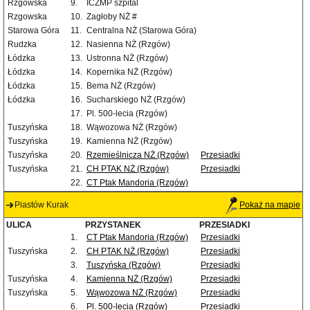
Rzgowska
9.
ICZMP szpital
Rzgowska
10.
Zagłoby NŻ #
Starowa Góra
11.
Centralna NŻ (Starowa Góra)
Rudzka
12.
Nasienna NŻ (Rzgów)
Łódzka
13.
Ustronna NŻ (Rzgów)
Łódzka
14.
Kopernika NŻ (Rzgów)
Łódzka
15.
Bema NŻ (Rzgów)
Łódzka
16.
Sucharskiego NŻ (Rzgów)
17.
Pl. 500-lecia (Rzgów)
Tuszyńska
18.
Wąwozowa NŻ (Rzgów)
Tuszyńska
19.
Kamienna NŻ (Rzgów)
Tuszyńska
20.
Rzemieślnicza NŻ (Rzgów)
Przesiadki
Tuszyńska
21.
CH PTAK NŻ (Rzgów)
Przesiadki
22.
CT Ptak Mandoria (Rzgów)
Piastów Kurak
Pokaż na mapie
ULICA
PRZYSTANEK
PRZESIADKI
1.
CT Ptak Mandoria (Rzgów)
Przesiadki
Tuszyńska
2.
CH PTAK NŻ (Rzgów)
Przesiadki
3.
Tuszyńska (Rzgów)
Przesiadki
Tuszyńska
4.
Kamienna NŻ (Rzgów)
Przesiadki
Tuszyńska
5.
Wąwozowa NŻ (Rzgów)
Przesiadki
6.
Pl. 500-lecia (Rzgów)
Przesiadki