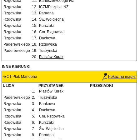
Rzgowska
11.
Bartoszewskiego NŻ
Rzgowska
12.
ICZMP szpital NŻ
Rzgowska
13.
Paradna
Rzgowska
14.
Św. Wojciecha
Rzgowska
15.
Kurczaki
Rzgowska
16.
Cm. Rzgowska
Rzgowska
17.
Dachowa
Paderewskiego
18.
Rzgowska
Paderewskiego
19.
Tuszyńska
20.
Piastów Kurak
INNE KIERUNKI
CT Ptak Mandoria
Pokaż na mapie
ULICA
PRZYSTANEK
PRZESIADKI
1.
Piastów Kurak
Paderewskiego
2.
Tuszyńska
Rzgowska
3.
Bankowa
Rzgowska
4.
Dachowa
Rzgowska
5.
Cm. Rzgowska
Rzgowska
6.
Kurczaki
Rzgowska
7.
Św. Wojciecha
Rzgowska
8.
Paradna