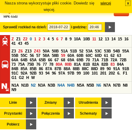
Nasza strona wykorzystuje pliki cookie. Dowiedz się
więcej
x
#
więcej.
Sprawdź rozkład na dzień:
i godzinę:
Z
Z1
Z2
0
1
2
3
4
5
6
7
8
9
10A
10B
11
12
13
14
15
16
41
43
45
Z3
Z6
Z13
Z43
50A
50B
51A
51B
52
53A
53C
53B
54B
55A
55B
55C
56
57
58A
58B
59
60A
60B
60C
60D
61
62
63
64A
64B
65A
65B
66
67
68
69A
69B
70
71A
71B
72A
72B
73
75A
75B
76
77
78
80A
80B
81A
81B
82A
82B
83
84A
84B
85A
85B
86
87A
87B
88A
88B
88C
88D
89
90
91A
91B
91C
92A
92B
93
94
96
97A
97B
99
100
101
201
202
6.
F1
G1
G2
H
W
N1A
N1B
N2
N3A
N3B
N4A
N4B
N5A
N5B
N6
N7A
N7B
N8
N9
Linie
Zmiany
Utrudnienia
Przystanki
Połączenia
Schematy
Pobierz