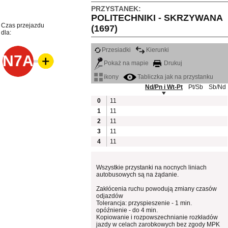
PRZYSTANEK:
POLITECHNIKI - SKRZYWANA
Czas przejazdu
(1697)
dla:
Przesiadki
Kierunki
N7A
Pokaż na mapie
Drukuj
ikony
Tabliczka jak na przystanku
Nd/Pn i Wt-Pt
Pt/Sb
Sb/Nd
0
11
1
11
2
11
3
11
4
11
Wszystkie przystanki na nocnych liniach
autobusowych są na żądanie.
Zakłócenia ruchu powodują zmiany czasów
odjazdów
Tolerancja: przyspieszenie - 1 min.
opóźnienie - do 4 min.
Kopiowanie i rozpowszechnianie rozkładów
jazdy w celach zarobkowych bez zgody MPK