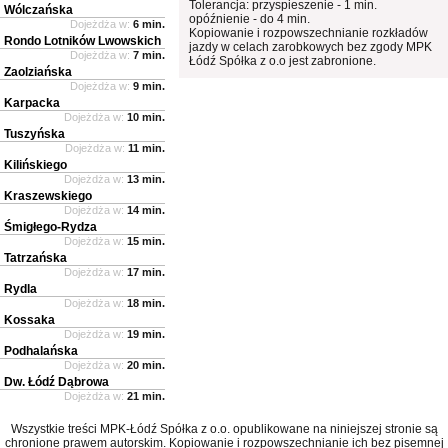
Tolerancja: przyspieszenie - 1 min.
Wólczańska
opóźnienie - do 4 min.
Dojeżdża w:
6 min.
Kopiowanie i rozpowszechnianie rozkładów
Rondo Lotników Lwowskich
jazdy w celach zarobkowych bez zgody MPK
Dojeżdża w:
7 min.
Łódź Spółka z o.o jest zabronione.
Zaolziańska
Dojeżdża w:
9 min.
Karpacka
Dojeżdża w:
10 min.
Tuszyńska
Dojeżdża w:
11 min.
Kilińskiego
Dojeżdża w:
13 min.
Kraszewskiego
Dojeżdża w:
14 min.
Śmigłego-Rydza
Dojeżdża w:
15 min.
Tatrzańska
Dojeżdża w:
17 min.
Rydla
Dojeżdża w:
18 min.
Kossaka
Dojeżdża w:
19 min.
Podhalańska
Dojeżdża w:
20 min.
Dw. Łódź Dąbrowa
Dojeżdża w:
21 min.
Wszystkie treści MPK-Łódź Spółka z o.o. opublikowane na niniejszej stronie są
chronione prawem autorskim. Kopiowanie i rozpowszechnianie ich bez pisemnej