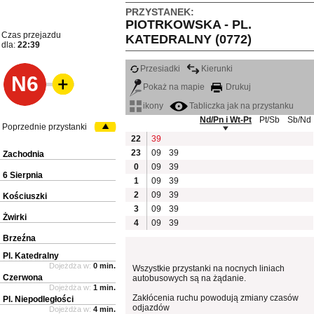
PRZYSTANEK:
PIOTRKOWSKA - PL.
Czas przejazdu
KATEDRALNY (0772)
dla:
22:39
Przesiadki
Kierunki
N6
Pokaż na mapie
Drukuj
ikony
Tabliczka jak na przystanku
Nd/Pn i Wt-Pt
Pt/Sb
Sb/Nd
Poprzednie przystanki
22
39
23
09
39
Zachodnia
0
09
39
6 Sierpnia
1
09
39
2
09
39
Kościuszki
3
09
39
Żwirki
4
09
39
Brzeźna
Pl. Katedralny
Dojeżdża w:
0 min.
Wszystkie przystanki na nocnych liniach
Czerwona
autobusowych są na żądanie.
Dojeżdża w:
1 min.
Zakłócenia ruchu powodują zmiany czasów
Pl. Niepodległości
odjazdów
Dojeżdża w:
4 min.