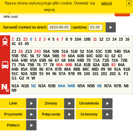
Nasza strona wykorzystuje pliki cookie. Dowiedz się
więcej
x
#
więcej.
Sprawdź rozkład na dzień:
i godzinę:
Z
Z1
Z2
0
1
2
3
4
5
6
7
8
9
10A
10B
11
12
13
14
15
16
41
43
45
Z3
Z6
Z13
Z43
50A
50B
51A
51B
52
53A
53C
53B
54B
55A
55B
55C
56
57
58A
58B
59
60A
60B
60C
60D
61
62
63
64A
64B
65A
65B
66
67
68
69A
69B
70
71A
71B
72A
72B
73
75A
75B
76
77
78
80A
80B
81A
81B
82A
82B
83
84A
84B
85A
85B
86
87A
87B
88A
88B
88C
88D
89
90
91A
91B
91C
92A
92B
93
94
96
97A
97B
99
100
101
201
202
6.
F1
G1
G2
H
W
N1A
N1B
N2
N3A
N3B
N4A
N4B
N5A
N5B
N6
N7A
N7B
N8
N9
Linie
Zmiany
Utrudnienia
Przystanki
Połączenia
Schematy
Pobierz