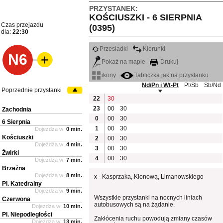
PRZYSTANEK:
KOŚCIUSZKI - 6 SIERPNIA
Czas przejazdu
(0395)
dla:
22:30
Przesiadki
Kierunki
N6
Pokaż na mapie
Drukuj
ikony
Tabliczka jak na przystanku
Nd/Pn i Wt-Pt
Pt/Sb
Sb/Nd
Poprzednie przystanki
22
30
23
00
30
Zachodnia
0
00
30
6 Sierpnia
1
00
30
Dojeżdża w:
0 min.
Kościuszki
2
00
30
Dojeżdża w:
4 min.
3
00
30
Żwirki
4
00
30
Dojeżdża w:
7 min.
Brzeźna
Dojeżdża w:
8 min.
x - Kasprzaka, Klonową, Limanowskiego
Pl. Katedralny
Dojeżdża w:
9 min.
Wszystkie przystanki na nocnych liniach
Czerwona
autobusowych są na żądanie.
Dojeżdża w:
10 min.
Pl. Niepodległości
Zakłócenia ruchu powodują zmiany czasów
Dojeżdża w:
13 min.