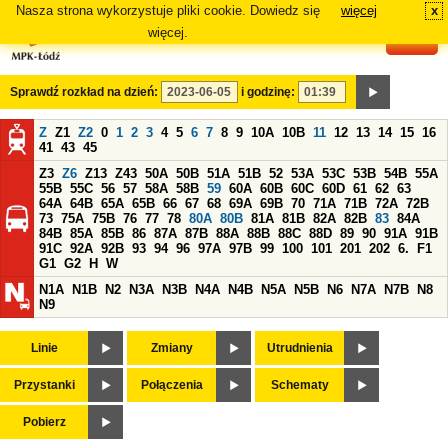
Nasza strona wykorzystuje pliki cookie. Dowiedz się
więcej
x
#
więcej.
Sprawdź rozkład na dzień:
i godzinę:
Z
Z1
Z2
0
1
2
3
4
5
6
7
8
9
10A
10B
11
12
13
14
15
16
41
43
45
Z3
Z6
Z13
Z43
50A
50B
51A
51B
52
53A
53C
53B
54B
55A
55B
55C
56
57
58A
58B
59
60A
60B
60C
60D
61
62
63
64A
64B
65A
65B
66
67
68
69A
69B
70
71A
71B
72A
72B
73
75A
75B
76
77
78
80A
80B
81A
81B
82A
82B
83
84A
84B
85A
85B
86
87A
87B
88A
88B
88C
88D
89
90
91A
91B
91C
92A
92B
93
94
96
97A
97B
99
100
101
201
202
6.
F1
G1
G2
H
W
N1A
N1B
N2
N3A
N3B
N4A
N4B
N5A
N5B
N6
N7A
N7B
N8
N9
Linie
Zmiany
Utrudnienia
Przystanki
Połączenia
Schematy
Pobierz