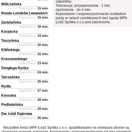
odjazdów
Wólczańska
Tolerancja: przyspieszenie - 1 min.
Dojeżdża w:
15 min.
opóźnienie - do 4 min.
Rondo Lotników Lwowskich
Kopiowanie i rozpowszechnianie rozkładów
Dojeżdża w:
16 min.
jazdy w celach zarobkowych bez zgody MPK
Łódź Spółka z o.o jest zabronione.
Zaolziańska
Dojeżdża w:
18 min.
Karpacka
Dojeżdża w:
19 min.
Tuszyńska
Dojeżdża w:
20 min.
Kilińskiego
Dojeżdża w:
22 min.
Kraszewskiego
Dojeżdża w:
23 min.
Śmigłego-Rydza
Dojeżdża w:
24 min.
Tatrzańska
Dojeżdża w:
26 min.
Rydla
Dojeżdża w:
27 min.
Kossaka
Dojeżdża w:
28 min.
Podhalańska
Dojeżdża w:
29 min.
Dw. Łódź Dąbrowa
Dojeżdża w:
30 min.
Wszystkie treści MPK-Łódź Spółka z o.o. opublikowane na niniejszej stronie są
chronione prawem autorskim. Kopiowanie i rozpowszechnianie ich bez pisemnej