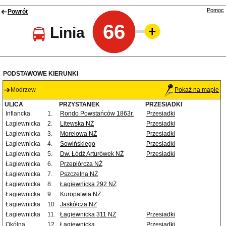
Pomoc
Powrót
66
Linia
PODSTAWOWE KIERUNKI
Modrzew
Pokaż na mapie
ULICA
PRZYSTANEK
PRZESIADKI
Inflancka
1.
Rondo Powstańców 1863r.
Przesiadki
Łagiewnicka
2.
Litewska NŻ
Przesiadki
Łagiewnicka
3.
Morelowa NŻ
Przesiadki
Łagiewnicka
4.
Sowińskiego
Przesiadki
Łagiewnicka
5.
Dw. Łódź Arturówek NŻ
Przesiadki
Łagiewnicka
6.
Przepiórcza NŻ
Łagiewnicka
7.
Pszczelna NŻ
Łagiewnicka
8.
Łagiewnicka 292 NŻ
Łagiewnicka
9.
Kuropatwia NŻ
Łagiewnicka
10.
Jaskółcza NŻ
Łagiewnicka
11.
Łagiewnicka 311 NŻ
Przesiadki
Okólna
12.
Łagiewnicka
Przesiadki