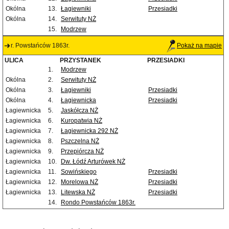
Okólna
13.
Łagiewniki
Przesiadki
Okólna
14.
Serwituty NŻ
15.
Modrzew
r. Powstańców 1863r.
Pokaż na mapie
ULICA
PRZYSTANEK
PRZESIADKI
1.
Modrzew
Okólna
2.
Serwituty NŻ
Okólna
3.
Łagiewniki
Przesiadki
Okólna
4.
Łagiewnicka
Przesiadki
Łagiewnicka
5.
Jaskółcza NŻ
Łagiewnicka
6.
Kuropatwia NŻ
Łagiewnicka
7.
Łagiewnicka 292 NŻ
Łagiewnicka
8.
Pszczelna NŻ
Łagiewnicka
9.
Przepiórcza NŻ
Łagiewnicka
10.
Dw. Łódź Arturówek NŻ
Łagiewnicka
11.
Sowińskiego
Przesiadki
Łagiewnicka
12.
Morelowa NŻ
Przesiadki
Łagiewnicka
13.
Litewska NŻ
Przesiadki
14.
Rondo Powstańców 1863r.