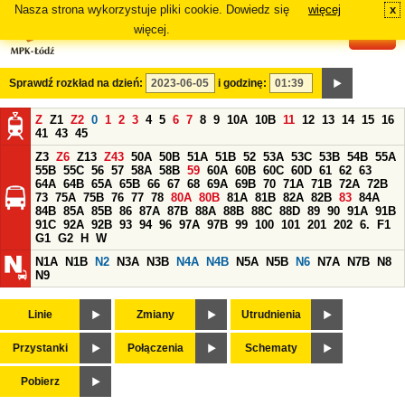
Nasza strona wykorzystuje pliki cookie. Dowiedz się
więcej
x
#
więcej.
Sprawdź rozkład na dzień:
i godzinę:
Z
Z1
Z2
0
1
2
3
4
5
6
7
8
9
10A
10B
11
12
13
14
15
16
41
43
45
Z3
Z6
Z13
Z43
50A
50B
51A
51B
52
53A
53C
53B
54B
55A
55B
55C
56
57
58A
58B
59
60A
60B
60C
60D
61
62
63
64A
64B
65A
65B
66
67
68
69A
69B
70
71A
71B
72A
72B
73
75A
75B
76
77
78
80A
80B
81A
81B
82A
82B
83
84A
84B
85A
85B
86
87A
87B
88A
88B
88C
88D
89
90
91A
91B
91C
92A
92B
93
94
96
97A
97B
99
100
101
201
202
6.
F1
G1
G2
H
W
N1A
N1B
N2
N3A
N3B
N4A
N4B
N5A
N5B
N6
N7A
N7B
N8
N9
Linie
Zmiany
Utrudnienia
Przystanki
Połączenia
Schematy
Pobierz