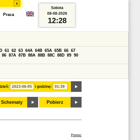
x
Sobota
08-08-2026
Praca
12:28
D
61
62
63
64A
64B
65A
65B
66
67
86
87A
87B
88A
88B
88C
88D
89
90
zień:
i godzinę:
Schematy
Pobierz
Pomoc