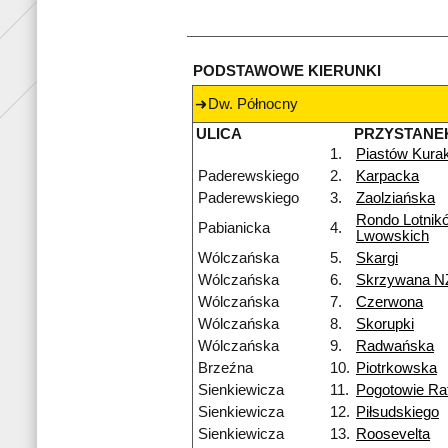
PODSTAWOWE KIERUNKI
Dw. Północny
ULICA
PRZYSTANE
1.
Piastów Kura
Paderewskiego
2.
Karpacka
Paderewskiego
3.
Zaolziańska
Rondo Lotnik
Pabianicka
4.
Lwowskich
Wólczańska
5.
Skargi
Wólczańska
6.
Skrzywana N
Wólczańska
7.
Czerwona
Wólczańska
8.
Skorupki
Wólczańska
9.
Radwańska
Brzeźna
10.
Piotrkowska
Sienkiewicza
11.
Pogotowie R
Sienkiewicza
12.
Piłsudskiego
Sienkiewicza
13.
Roosevelta