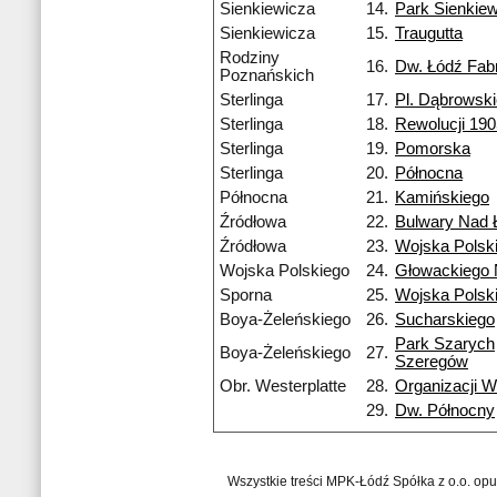
Sienkiewicza
14.
Park Sienkie
Sienkiewicza
15.
Traugutta
Rodziny
16.
Dw. Łódź Fab
Poznańskich
Sterlinga
17.
Pl. Dąbrowsk
Sterlinga
18.
Rewolucji 190
Sterlinga
19.
Pomorska
Sterlinga
20.
Północna
Północna
21.
Kamińskiego
Źródłowa
22.
Bulwary Nad 
Źródłowa
23.
Wojska Polsk
Wojska Polskiego
24.
Głowackiego
Sporna
25.
Wojska Polsk
Boya-Żeleńskiego
26.
Sucharskiego
Park Szarych
Boya-Żeleńskiego
27.
Szeregów
Obr. Westerplatte
28.
Organizacji W
29.
Dw. Północny
Wszystkie treści MPK-Łódź Spółka z o.o. op