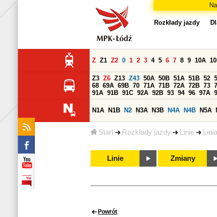
Na
Rozkłady jazdy
Dl
Z
Z1
Z2
0
1
2
3
4
5
6
7
8
9
10A
1
Z3
Z6
Z13
Z43
50A
50B
51A
51B
52
68
69A
69B
70
71A
71B
72A
72B
73
91A
91B
91C
92A
92B
93
94
96
97A
N1A
N1B
N2
N3A
N3B
N4A
N4B
N5A
Start
Rozkłady jazdy
Linie
Lini
Linie
Zmiany
Powrót