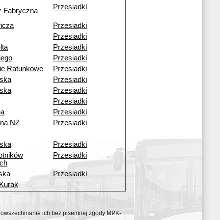
Przesiadki
ź Fabryczna
icza
Przesiadki
Przesiadki
lta
Przesiadki
iego
Przesiadki
ie Ratunkowe
Przesiadki
wska
Przesiadki
ska
Przesiadki
Przesiadki
na
Przesiadki
na NŻ
Przesiadki
ska
Przesiadki
otników
Przesiadki
ch
ska
Przesiadki
 Kurak
ozpowszechnianie ich bez pisemnej zgody MPK-