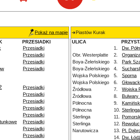
Pokaż na mapie
Piastów Kurak
K
PRZESIADKI
ULICA
PRZYS
k
Przesiadki
1.
Dw. Pół
Przesiadki
Obr. Westerplatte
2.
Organiza
Przesiadki
Boya-Żeleńskiego
3.
Park Sz
ów
Przesiadki
Boya-Żeleńskiego
4.
Suchars
Wojska Polskiego
5.
Sporna
Wojska Polskiego
6.
Głowack
Ż
Przesiadki
Źródłowa
7.
Wojska 
Przesiadki
Źródłowa
8.
Bulwary
Przesiadki
Północna
9.
Kamińsk
Przesiadki
Północna
10.
Sterlinga
Przesiadki
Sterlinga
11.
Pomors
atunkowe
Przesiadki
Sterlinga
12.
Rewolucj
Przesiadki
Narutowicza
13.
Pl. Dąbr
Przesiadki
14.
Dw. Łód