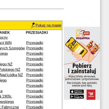
Pokaż na mapie
TANEK
PRZESIADKI
nocny
cji WiN
Przesiadki
arych Szeregów
Przesiadki
kiego
Przesiadki
Przesiadki
iego NŻ
Przesiadki
Polskiego NŻ
Przesiadki
 Nad Łódką NŻ
Przesiadki
iego
Przesiadki
Przesiadki
ka
Przesiadki
i 1905r.
Przesiadki
owskiego
Przesiadki
ź Fabryczna
Przesiadki