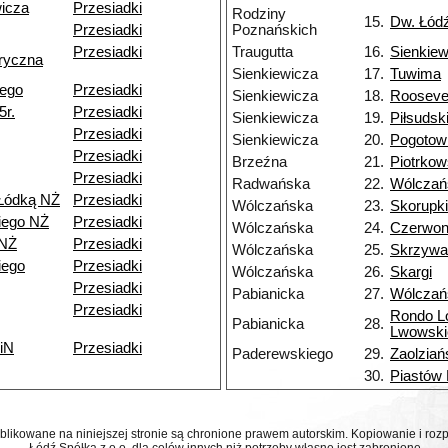
wicza
Przesiadki
Rodziny
15.
Dw. Łód
Przesiadki
Poznańskich
Przesiadki
Traugutta
16.
Sienkiew
ryczna
Sienkiewicza
17.
Tuwima
iego
Przesiadki
Sienkiewicza
18.
Rooseve
5r.
Przesiadki
Sienkiewicza
19.
Piłsudsk
Przesiadki
Sienkiewicza
20.
Pogotow
Przesiadki
Brzeźna
21.
Piotrko
Przesiadki
Radwańska
22.
Wólczań
Łódką NŻ
Przesiadki
Wólczańska
23.
Skorupki
iego NŻ
Przesiadki
Wólczańska
24.
Czerwo
 NŻ
Przesiadki
Wólczańska
25.
Skrzywa
iego
Przesiadki
Wólczańska
26.
Skargi
Przesiadki
Pabianicka
27.
Wólczań
Przesiadki
Rondo L
Pabianicka
28.
Lwowski
iN
Przesiadki
Paderewskiego
29.
Zaolziań
30.
Piastów
ublikowane na niniejszej stronie są chronione prawem autorskim. Kopiowanie i r