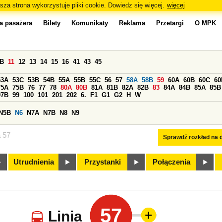
sza strona wykorzystuje pliki cookie. Dowiedz się więcej.
więcej
a pasażera
Bilety
Komunikaty
Reklama
Przetargi
O MPK
0B
11
12
13
14
15
16
41
43
45
53A
53C
53B
54B
55A
55B
55C
56
57
58A
58B
59
60A
60B
60C
60
75A
75B
76
77
78
80A
80B
81A
81B
82A
82B
83
84A
84B
85A
85B
97B
99
100
101
201
202
6.
F1
G1
G2
H
W
N5B
N6
N7A
N7B
N8
N9
a 57
Sprawdź rozkład na d
Utrudnienia
Przystanki
Połączenia
57
Linia