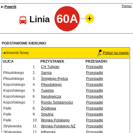
Pomoc
Powrót
60A
Linia
PODSTAWOWE KIERUNKI
Imielnik Nowy
Pokaż na mapie
ULICA
PRZYSTANEK
PRZESIADKI
1.
CH Tulipan
Przesiadki
Piłsudskiego
2.
Sarnia
Przesiadki
Piłsudskiego
3.
Śmigłego-Rydza
Przesiadki
Kopcińskiego
4.
Piłsudskiego
Przesiadki
Kopcińskiego
5.
Tuwima
Przesiadki
Kopcińskiego
6.
Narutowicza
Przesiadki
Kopcińskiego
7.
Rondo Solidarności
Przesiadki
Palki
8.
Źródłowa
Przesiadki
Palki
9.
Smutna
Przesiadki
Palki
10.
Wojska Polskiego
Przesiadki
Strykowska
11.
Wojska Polskiego NŻ
Przesiadki
Strykowska
12.
Inflancka
Przesiadki