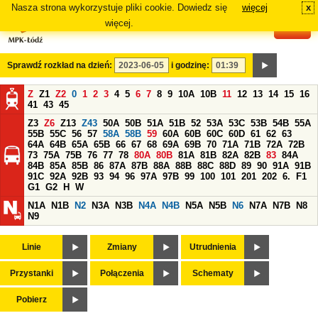
Nasza strona wykorzystuje pliki cookie. Dowiedz się
więcej
x
#
więcej.
Sprawdź rozkład na dzień:
i godzinę:
Z
Z1
Z2
0
1
2
3
4
5
6
7
8
9
10A
10B
11
12
13
14
15
16
41
43
45
Z3
Z6
Z13
Z43
50A
50B
51A
51B
52
53A
53C
53B
54B
55A
55B
55C
56
57
58A
58B
59
60A
60B
60C
60D
61
62
63
64A
64B
65A
65B
66
67
68
69A
69B
70
71A
71B
72A
72B
73
75A
75B
76
77
78
80A
80B
81A
81B
82A
82B
83
84A
84B
85A
85B
86
87A
87B
88A
88B
88C
88D
89
90
91A
91B
91C
92A
92B
93
94
96
97A
97B
99
100
101
201
202
6.
F1
G1
G2
H
W
N1A
N1B
N2
N3A
N3B
N4A
N4B
N5A
N5B
N6
N7A
N7B
N8
N9
Linie
Zmiany
Utrudnienia
Przystanki
Połączenia
Schematy
Pobierz