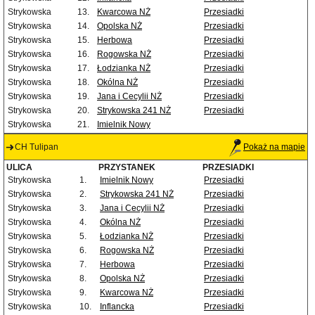
Strykowska
13.
Kwarcowa NŻ
Przesiadki
Strykowska
14.
Opolska NŻ
Przesiadki
Strykowska
15.
Herbowa
Przesiadki
Strykowska
16.
Rogowska NŻ
Przesiadki
Strykowska
17.
Łodzianka NŻ
Przesiadki
Strykowska
18.
Okólna NŻ
Przesiadki
Strykowska
19.
Jana i Cecylii NŻ
Przesiadki
Strykowska
20.
Strykowska 241 NŻ
Przesiadki
Strykowska
21.
Imielnik Nowy
CH Tulipan
Pokaż na mapie
ULICA
PRZYSTANEK
PRZESIADKI
Strykowska
1.
Imielnik Nowy
Przesiadki
Strykowska
2.
Strykowska 241 NŻ
Przesiadki
Strykowska
3.
Jana i Cecylii NŻ
Przesiadki
Strykowska
4.
Okólna NŻ
Przesiadki
Strykowska
5.
Łodzianka NŻ
Przesiadki
Strykowska
6.
Rogowska NŻ
Przesiadki
Strykowska
7.
Herbowa
Przesiadki
Strykowska
8.
Opolska NŻ
Przesiadki
Strykowska
9.
Kwarcowa NŻ
Przesiadki
Strykowska
10.
Inflancka
Przesiadki