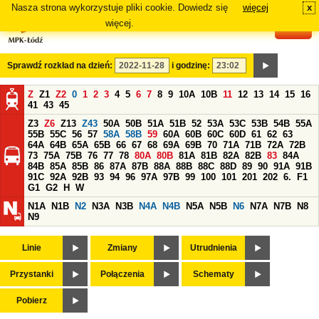
Nasza strona wykorzystuje pliki cookie. Dowiedz się
więcej
x
#
więcej.
Sprawdź rozkład na dzień:
i godzinę:
Z
Z1
Z2
0
1
2
3
4
5
6
7
8
9
10A
10B
11
12
13
14
15
16
41
43
45
Z3
Z6
Z13
Z43
50A
50B
51A
51B
52
53A
53C
53B
54B
55A
55B
55C
56
57
58A
58B
59
60A
60B
60C
60D
61
62
63
64A
64B
65A
65B
66
67
68
69A
69B
70
71A
71B
72A
72B
73
75A
75B
76
77
78
80A
80B
81A
81B
82A
82B
83
84A
84B
85A
85B
86
87A
87B
88A
88B
88C
88D
89
90
91A
91B
91C
92A
92B
93
94
96
97A
97B
99
100
101
201
202
6.
F1
G1
G2
H
W
N1A
N1B
N2
N3A
N3B
N4A
N4B
N5A
N5B
N6
N7A
N7B
N8
N9
Linie
Zmiany
Utrudnienia
Przystanki
Połączenia
Schematy
Pobierz