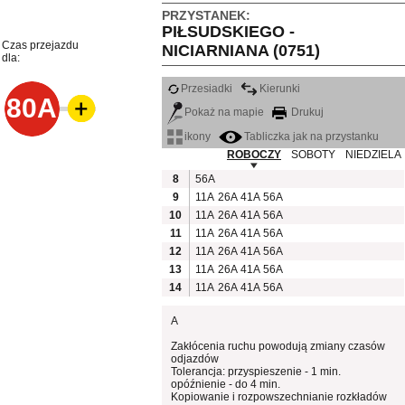
PRZYSTANEK:
PIŁSUDSKIEGO -
Czas przejazdu
NICIARNIANA (0751)
dla:
Przesiadki
Kierunki
80A
Pokaż na mapie
Drukuj
ikony
Tabliczka jak na przystanku
ROBOCZY
SOBOTY
NIEDZIELA
8
56A
9
11A
26A
41A
56A
10
11A
26A
41A
56A
11
11A
26A
41A
56A
12
11A
26A
41A
56A
13
11A
26A
41A
56A
14
11A
26A
41A
56A
A
Zakłócenia ruchu powodują zmiany czasów
odjazdów
Tolerancja: przyspieszenie - 1 min.
opóźnienie - do 4 min.
Kopiowanie i rozpowszechnianie rozkładów