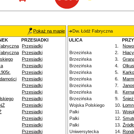
Pokaż na mapie
Dw. Łódź Fabryczna
NEK
PRZESIADKI
ULICA
PRZ
Fabryczna
Przesiadki
1.
Nowo
Fabryczna
Przesiadki
Brzezińska
2.
Hiac
skiego
Przesiadki
Brzezińska
3.
Gran
za
Przesiadki
Brzezińska
4.
Olku
1905r.
Przesiadki
Brzezińska
5.
Kark
darności
Przesiadki
Brzezińska
6.
Marm
Przesiadki
Brzezińska
7.
Janos
Przesiadki
Brzezińska
8.
Kern
lskiego
Przesiadki
Brzezińska
9.
Śnie
NŻ
Przesiadki
Wojska Polskiego
10.
Łomn
Ż
Przesiadki
Palki
11.
Wojsk
Przesiadki
Palki
12.
Smut
Przesiadki
Palki
13.
Źródł
Przesiadki
Uniwersytecka
14.
Rondo