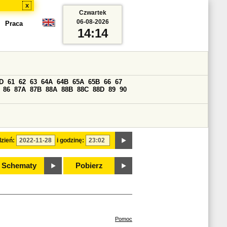
x
Czwartek
06-08-2026
Praca
14:14
D
61
62
63
64A
64B
65A
65B
66
67
86
87A
87B
88A
88B
88C
88D
89
90
zień:
i godzinę:
Schematy
Pobierz
Pomoc