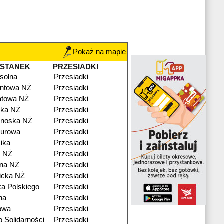
Pokaż na mapie
YSTANEK
PRZESIADKI
solna
Przesiadki
yntowa NŻ
Przesiadki
atowa NŻ
Przesiadki
ska NŻ
Przesiadki
onoska NŻ
Przesiadki
urowa
Przesiadki
ika
Przesiadki
a NŻ
Przesiadki
żna NŻ
Przesiadki
icka NŻ
Przesiadki
a Polskiego
Przesiadki
na
Przesiadki
owa
Przesiadki
 Solidarności
Przesiadki