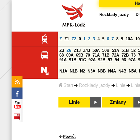
Na
Rozkłady jazdy
Dl
Z
Z1
Z2
0
1
2
3
4
5
6
7
8
9
10A
1
Z3
Z6
Z13
Z43
50A
50B
51A
51B
52
68
69A
69B
70
71A
71B
72A
72B
73
91A
91B
91C
92A
92B
93
94
96
97A
N1A
N1B
N2
N3A
N3B
N4A
N4B
N5A
Start
Rozkłady jazdy
Linie
Lini
Linie
Zmiany
Powrót