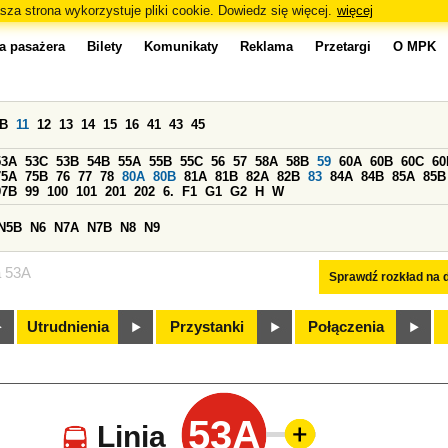
sza strona wykorzystuje pliki cookie. Dowiedz się więcej.
więcej
a pasażera
Bilety
Komunikaty
Reklama
Przetargi
O MPK
0B
11
12
13
14
15
16
41
43
45
53A
53C
53B
54B
55A
55B
55C
56
57
58A
58B
59
60A
60B
60C
60
75A
75B
76
77
78
80A
80B
81A
81B
82A
82B
83
84A
84B
85A
85B
97B
99
100
101
201
202
6.
F1
G1
G2
H
W
N5B
N6
N7A
N7B
N8
N9
a 53A
Sprawdź rozkład na d
Utrudnienia
Przystanki
Połączenia
53A
Linia