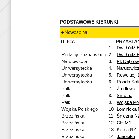
PODSTAWOWE KIERUNKI
Nowosolna
ULICA
PRZYSTA
1.
Dw. Łódź 
Rodziny Poznańskich
2.
Dw. Łódź 
Narutowicza
3.
Pl. Dąbrow
Uniwersytecka
4.
Narutowic
Uniwersytecka
5.
Rewolucji 
Uniwersytecka
6.
Rondo Soli
Palki
7.
Źródłowa
Palki
8.
Smutna
Palki
9.
Wojska Po
Wojska Polskiego
10.
Łomnicka 
Brzezińska
11.
Śnieżna N
Brzezińska
12.
CH M1
Brzezińska
13.
Kerna NŻ
Brzezińska
14.
Janosika