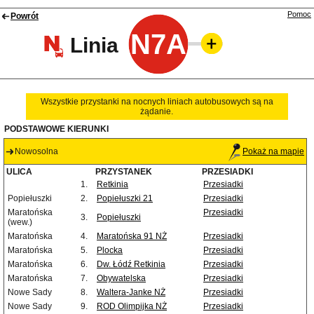
Pomoc
Powrót
N7A
Linia
Wszystkie przystanki na nocnych liniach autobusowych są na
żądanie.
PODSTAWOWE KIERUNKI
Nowosolna
Pokaż na mapie
ULICA
PRZYSTANEK
PRZESIADKI
1.
Retkinia
Przesiadki
Popiełuszki
2.
Popiełuszki 21
Przesiadki
Maratońska
Przesiadki
3.
Popiełuszki
(wew.)
Maratońska
4.
Maratońska 91 NŻ
Przesiadki
Maratońska
5.
Plocka
Przesiadki
Maratońska
6.
Dw. Łódź Retkinia
Przesiadki
Maratońska
7.
Obywatelska
Przesiadki
Nowe Sady
8.
Waltera-Janke NŻ
Przesiadki
Nowe Sady
9.
ROD Olimpijka NŻ
Przesiadki