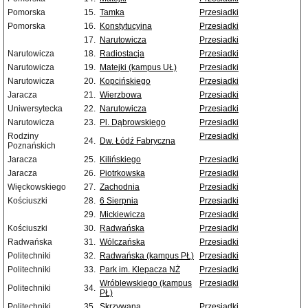
Pomorska
15.
Tamka
Przesiadki
Pomorska
16.
Konstytucyjna
Przesiadki
17.
Narutowicza
Przesiadki
Narutowicza
18.
Radiostacja
Przesiadki
Narutowicza
19.
Matejki (kampus UŁ)
Przesiadki
Narutowicza
20.
Kopcińskiego
Przesiadki
Jaracza
21.
Wierzbowa
Przesiadki
Uniwersytecka
22.
Narutowicza
Przesiadki
Narutowicza
23.
Pl. Dąbrowskiego
Przesiadki
Rodziny
Przesiadki
24.
Dw. Łódź Fabryczna
Poznańskich
Jaracza
25.
Kilińskiego
Przesiadki
Jaracza
26.
Piotrkowska
Przesiadki
Więckowskiego
27.
Zachodnia
Przesiadki
Kościuszki
28.
6 Sierpnia
Przesiadki
29.
Mickiewicza
Przesiadki
Kościuszki
30.
Radwańska
Przesiadki
Radwańska
31.
Wólczańska
Przesiadki
Politechniki
32.
Radwańska (kampus PŁ)
Przesiadki
Politechniki
33.
Park im. Klepacza NŻ
Przesiadki
Wróblewskiego (kampus
Przesiadki
Politechniki
34.
PŁ)
Politechniki
35.
Skrzywana
Przesiadki