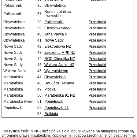
Politechniki
36.
Obywatelska
Rondo Lotników
Politechniki
37.
Lwowskich
Obywatelska
38.
Politechniki
Przesiadki
Obywatelska
39.
Cieszkowskiego
Przesiadki
Obywatelska
40.
Jana Pawła II
Przesiadki
Obywatelska
41.
Nowe Sady
Przesiadki
Nowe Sady
42.
Elektronowa NŻ
Przesiadki
Nowe Sady
43.
zajezdnia MPK NŻ
Przesiadki
Nowe Sady
44.
ROD Olimpijka NŻ
Przesiadki
Nowe Sady
45.
Waltera-Janke NŻ
Przesiadki
Waltera-Janke
46.
Wyszyńskiego
Przesiadki
Maratońska
47.
Obywatelska
Przesiadki
Maratońska
48.
Dw. Łódź Retkinia
Przesiadki
Maratońska
49.
Plocka
Przesiadki
Maratońska
50.
Maratońska 91 NŻ
Przesiadki
Maratońska (wew.)
51.
Popiełuszki
Przesiadki
Popiełuszki
52.
Popiełuszki 21
Przesiadki
53.
Retkinia
Wszystkie treści MPK-Łódź Spółka z o.o. opublikowane na niniejszej stronie są
chronione prawem autorskim. Kopiowanie i rozpowszechnianie ich bez pisemnej