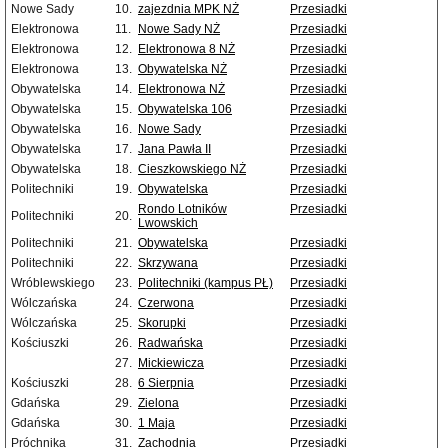
Nowe Sady
10.
zajezdnia MPK NŻ
Przesiadki
Elektronowa
11.
Nowe Sady NŻ
Przesiadki
Elektronowa
12.
Elektronowa 8 NŻ
Przesiadki
Elektronowa
13.
Obywatelska NŻ
Przesiadki
Obywatelska
14.
Elektronowa NŻ
Przesiadki
Obywatelska
15.
Obywatelska 106
Przesiadki
Obywatelska
16.
Nowe Sady
Przesiadki
Obywatelska
17.
Jana Pawła II
Przesiadki
Obywatelska
18.
Cieszkowskiego NŻ
Przesiadki
Politechniki
19.
Obywatelska
Przesiadki
Rondo Lotników
Przesiadki
Politechniki
20.
Lwowskich
Politechniki
21.
Obywatelska
Przesiadki
Politechniki
22.
Skrzywana
Przesiadki
Wróblewskiego
23.
Politechniki (kampus PŁ)
Przesiadki
Wólczańska
24.
Czerwona
Przesiadki
Wólczańska
25.
Skorupki
Przesiadki
Kościuszki
26.
Radwańska
Przesiadki
27.
Mickiewicza
Przesiadki
Kościuszki
28.
6 Sierpnia
Przesiadki
Gdańska
29.
Zielona
Przesiadki
Gdańska
30.
1 Maja
Przesiadki
Próchnika
31.
Zachodnia
Przesiadki