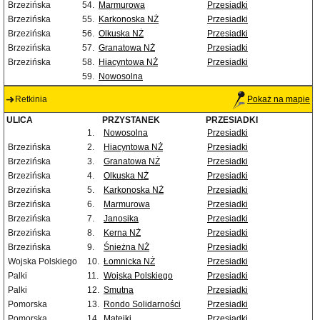
Brzezińska
54.
Marmurowa
Przesiadki
Brzezińska
55.
Karkonoska NŻ
Przesiadki
Brzezińska
56.
Olkuska NŻ
Przesiadki
Brzezińska
57.
Granatowa NŻ
Przesiadki
Brzezińska
58.
Hiacyntowa NŻ
Przesiadki
59.
Nowosolna
Retkinia
Pokaż na mapie
ULICA
PRZYSTANEK
PRZESIADKI
1.
Nowosolna
Przesiadki
Brzezińska
2.
Hiacyntowa NŻ
Przesiadki
Brzezińska
3.
Granatowa NŻ
Przesiadki
Brzezińska
4.
Olkuska NŻ
Przesiadki
Brzezińska
5.
Karkonoska NŻ
Przesiadki
Brzezińska
6.
Marmurowa
Przesiadki
Brzezińska
7.
Janosika
Przesiadki
Brzezińska
8.
Kerna NŻ
Przesiadki
Brzezińska
9.
Śnieżna NŻ
Przesiadki
Wojska Polskiego
10.
Łomnicka NŻ
Przesiadki
Palki
11.
Wojska Polskiego
Przesiadki
Palki
12.
Smutna
Przesiadki
Pomorska
13.
Rondo Solidarności
Przesiadki
Pomorska
14.
Matejki
Przesiadki