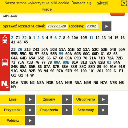
Nasza strona wykorzystuje pliki cookie. Dowiedz się
więcej
x
#
więcej.
Sprawdź rozkład na dzień:
i godzinę:
Z
Z1
Z2
0
1
2
3
4
5
6
7
8
9
10A
10B
11
12
13
14
15
16
41
43
45
Z3
Z6
Z13
Z43
50A
50B
51A
51B
52
53A
53C
53B
54B
55A
55B
55C
56
57
58A
58B
59
60A
60B
60C
60D
61
62
63
64A
64B
65A
65B
66
67
68
69A
69B
70
71A
71B
72A
72B
73
75A
75B
76
77
78
80A
80B
81A
81B
82A
82B
83
84A
84B
85A
85B
86
87A
87B
88A
88B
88C
88D
89
90
91A
91B
91C
92A
92B
93
94
96
97A
97B
99
100
101
201
202
6.
F1
G1
G2
H
W
N1A
N1B
N2
N3A
N3B
N4A
N4B
N5A
N5B
N6
N7A
N7B
N8
N9
Linie
Zmiany
Utrudnienia
Przystanki
Połączenia
Schematy
Pobierz