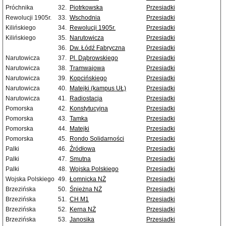
Próchnika
32.
Piotrkowska
Przesiadki
Rewolucji 1905r.
33.
Wschodnia
Przesiadki
Kilińskiego
34.
Rewolucji 1905r.
Przesiadki
Kilińskiego
35.
Narutowicza
Przesiadki
36.
Dw. Łódź Fabryczna
Przesiadki
Narutowicza
37.
Pl. Dąbrowskiego
Przesiadki
Narutowicza
38.
Tramwajowa
Przesiadki
Narutowicza
39.
Kopcińskiego
Przesiadki
Narutowicza
40.
Matejki (kampus UŁ)
Przesiadki
Narutowicza
41.
Radiostacja
Przesiadki
Pomorska
42.
Konstytucyjna
Przesiadki
Pomorska
43.
Tamka
Przesiadki
Pomorska
44.
Matejki
Przesiadki
Pomorska
45.
Rondo Solidarności
Przesiadki
Palki
46.
Źródłowa
Przesiadki
Palki
47.
Smutna
Przesiadki
Palki
48.
Wojska Polskiego
Przesiadki
Wojska Polskiego
49.
Łomnicka NŻ
Przesiadki
Brzezińska
50.
Śnieżna NŻ
Przesiadki
Brzezińska
51.
CH M1
Przesiadki
Brzezińska
52.
Kerna NŻ
Przesiadki
Brzezińska
53.
Janosika
Przesiadki