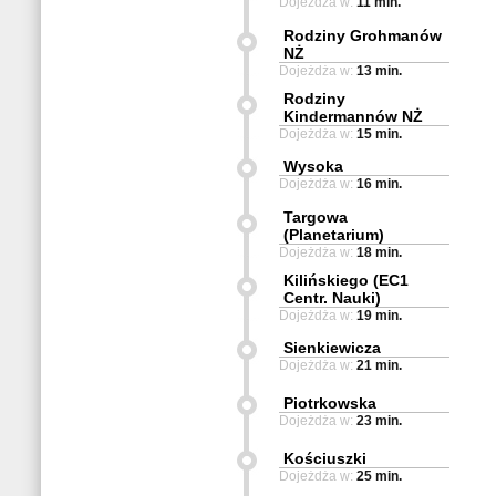
Dojeżdża w:
11 min.
Rodziny Grohmanów
NŻ
Dojeżdża w:
13 min.
Rodziny
Kindermannów NŻ
Dojeżdża w:
15 min.
Wysoka
Dojeżdża w:
16 min.
Targowa
(Planetarium)
Dojeżdża w:
18 min.
Kilińskiego (EC1
Centr. Nauki)
Dojeżdża w:
19 min.
Sienkiewicza
Dojeżdża w:
21 min.
Piotrkowska
Dojeżdża w:
23 min.
Kościuszki
Dojeżdża w:
25 min.