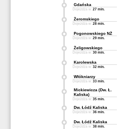
Gdańska
Dojeżdża w:
27 min.
Żeromskiego
Dojeżdża w:
28 min.
Pogonowskiego NŻ
Dojeżdża w:
29 min.
Żeligowskiego
Dojeżdża w:
30 min.
Karolewska
Dojeżdża w:
32 min.
Włókniarzy
Dojeżdża w:
33 min.
Mickiewicza (Dw. Ł.
Kaliska)
Dojeżdża w:
35 min.
Dw. Łódź Kaliska
Dojeżdża w:
36 min.
Dw. Łódź Kaliska
Dojeżdża w:
38 min.