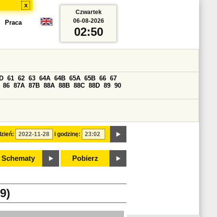
x
Czwartek
06-08-2026
Praca
02:50
D
61
62
63
64A
64B
65A
65B
66
67
86
87A
87B
88A
88B
88C
88D
89
90
zień:
i godzinę:
Schematy
Pobierz
9)