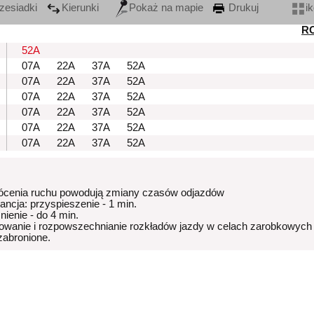
zesiadki
Kierunki
Pokaż na mapie
Drukuj
i
R
52A
07A
22A
37A
52A
07A
22A
37A
52A
07A
22A
37A
52A
07A
22A
37A
52A
07A
22A
37A
52A
07A
22A
37A
52A
ócenia ruchu powodują zmiany czasów odjazdów
rancja: przyspieszenie - 1 min.
nienie - do 4 min.
owanie i rozpowszechnianie rozkładów jazdy w celach zarobkowych
 zabronione.