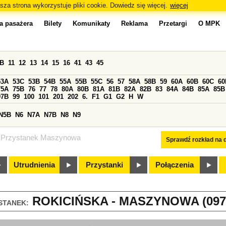
sza strona wykorzystuje pliki cookie. Dowiedz się więcej.
więcej
a pasażera
Bilety
Komunikaty
Reklama
Przetargi
O MPK
0B
11
12
13
14
15
16
41
43
45
53A
53C
53B
54B
55A
55B
55C
56
57
58A
58B
59
60A
60B
60C
60
75A
75B
76
77
78
80A
80B
81A
81B
82A
82B
83
84A
84B
85A
85B
97B
99
100
101
201
202
6.
F1
G1
G2
H
W
N5B
N6
N7A
N7B
N8
N9
Przystanek Maszynowa
Sprawdź rozkład na d
Utrudnienia
Przystanki
Połączenia
ROKICIŃSKA - MASZYNOWA (097
STANEK: