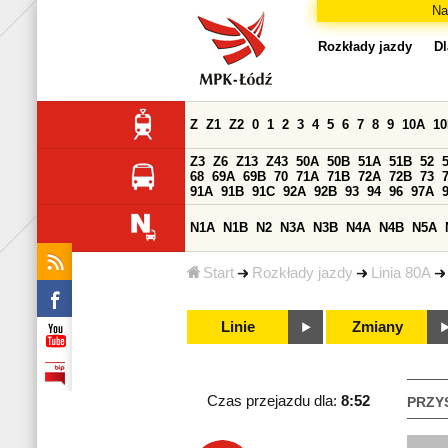
Na
Rozkłady jazdy
Dl
Z
Z1
Z2
0
1
2
3
4
5
6
7
8
9
10A
1
Z3
Z6
Z13
Z43
50A
50B
51A
51B
52
68
69A
69B
70
71A
71B
72A
72B
73
91A
91B
91C
92A
92B
93
94
96
97A
N1A
N1B
N2
N3A
N3B
N4A
N4B
N5A
Start
Rozkłady jazdy
Linia 80A
Linie
Zmiany
Czas przejazdu dla:
8:52
PRZY