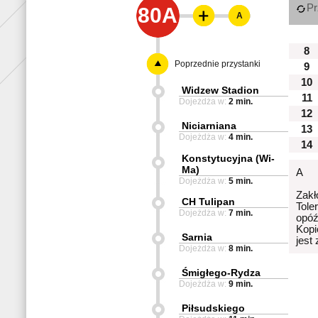
Pr
80A
A
8
Poprzednie przystanki
9
10
Widzew Stadion
11
Dojeżdża w:
2 min.
12
Niciarniana
13
Dojeżdża w:
4 min.
14
Konstytucyjna (Wi-
Ma)
A
Dojeżdża w:
5 min.
Zakł
CH Tulipan
Tole
Dojeżdża w:
7 min.
opóź
Kopi
Sarnia
jest
Dojeżdża w:
8 min.
Śmigłego-Rydza
Dojeżdża w:
9 min.
Piłsudskiego