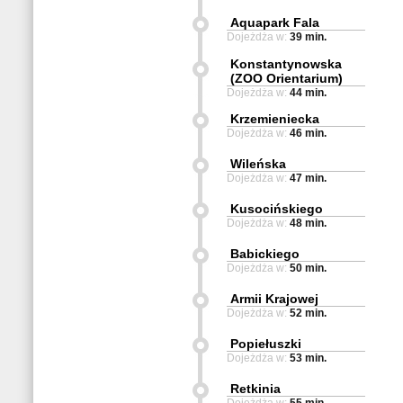
Aquapark Fala
Dojeżdża w:
39 min.
Konstantynowska
(ZOO Orientarium)
Dojeżdża w:
44 min.
Krzemieniecka
Dojeżdża w:
46 min.
Wileńska
Dojeżdża w:
47 min.
Kusocińskiego
Dojeżdża w:
48 min.
Babickiego
Dojeżdża w:
50 min.
Armii Krajowej
Dojeżdża w:
52 min.
Popiełuszki
Dojeżdża w:
53 min.
Retkinia