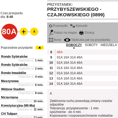
PRZYSTANEK:
PRZYBYSZEWSKIEGO -
Czas przejazdu
CZAJKOWSKIEGO (0899)
dla:
8:46
Przesiadki
Kierunki
80A
A
Pokaż na mapie
Drukuj
ikony
Tabliczka jak na przystanku
ROBOCZY
SOBOTY
NIEDZIELA
Poprzednie przystanki
8
46A
Rondo Sybiraków
9
01A
16A
31A
46A
Dojeżdża w:
1 min.
10
01A
16A
31A
46A
Rondo Sybiraków
11
01A
16A
31A
46A
Dojeżdża w:
2 min.
Rondo Inwalidów
12
01A
16A
31A
46A
Dojeżdża w:
4 min.
13
01A
16A
31A
46A
Maszynowa
14
01A
16A
31A
46A
Dojeżdża w:
6 min.
Widzew Stadion
Dojeżdża w:
8 min.
A
Niciarniana
Zakłócenia ruchu powodują zmiany czasów
Dojeżdża w:
10 min.
odjazdów
Konstytucyjna (Wi-Ma)
Tolerancja: przyspieszenie - 1 min.
Dojeżdża w:
11 min.
opóźnienie - do 4 min.
CH Tulipan
Kopiowanie i rozpowszechnianie rozkładów
Dojeżdża w:
13 min.