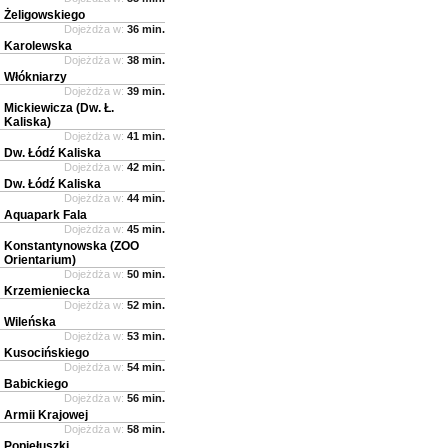
Żeligowskiego
Dojeżdża w:
36 min.
Karolewska
Dojeżdża w:
38 min.
Włókniarzy
Dojeżdża w:
39 min.
Mickiewicza (Dw. Ł.
Kaliska)
Dojeżdża w:
41 min.
Dw. Łódź Kaliska
Dojeżdża w:
42 min.
Dw. Łódź Kaliska
Dojeżdża w:
44 min.
Aquapark Fala
Dojeżdża w:
45 min.
Konstantynowska (ZOO
Orientarium)
Dojeżdża w:
50 min.
Krzemieniecka
Dojeżdża w:
52 min.
Wileńska
Dojeżdża w:
53 min.
Kusocińskiego
Dojeżdża w:
54 min.
Babickiego
Dojeżdża w:
56 min.
Armii Krajowej
Dojeżdża w:
58 min.
Popiełuszki