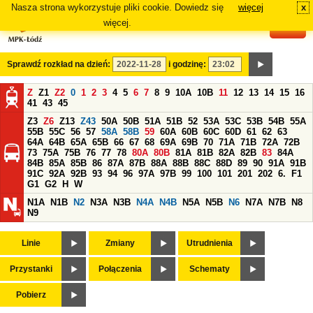
Nasza strona wykorzystuje pliki cookie. Dowiedz się
więcej
x
#
więcej.
Sprawdź rozkład na dzień:
i godzinę:
Z
Z1
Z2
0
1
2
3
4
5
6
7
8
9
10A
10B
11
12
13
14
15
16
41
43
45
Z3
Z6
Z13
Z43
50A
50B
51A
51B
52
53A
53C
53B
54B
55A
55B
55C
56
57
58A
58B
59
60A
60B
60C
60D
61
62
63
64A
64B
65A
65B
66
67
68
69A
69B
70
71A
71B
72A
72B
73
75A
75B
76
77
78
80A
80B
81A
81B
82A
82B
83
84A
84B
85A
85B
86
87A
87B
88A
88B
88C
88D
89
90
91A
91B
91C
92A
92B
93
94
96
97A
97B
99
100
101
201
202
6.
F1
G1
G2
H
W
N1A
N1B
N2
N3A
N3B
N4A
N4B
N5A
N5B
N6
N7A
N7B
N8
N9
Linie
Zmiany
Utrudnienia
Przystanki
Połączenia
Schematy
Pobierz