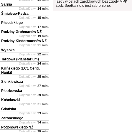
jazdy w celach zarobkowych bez zgody MPK
Sarnia
Łódź Spółka z o.o jest zabronione.
Dojeżdża w:
14 min.
Śmigłego-Rydza
Dojeżdża w:
15 min.
Piłsudskiego
Dojeżdża w:
17 min.
Rodziny Grohmanów NŻ
Dojeżdża w:
19 min.
Rodziny Kindermannów NŻ
Dojeżdża w:
21 min.
Wysoka
Dojeżdża w:
22 min.
Targowa (Planetarium)
Dojeżdża w:
24 min.
Kilińskiego (EC1 Centr.
Nauki)
Dojeżdża w:
25 min.
Sienkiewicza
Dojeżdża w:
27 min.
Piotrkowska
Dojeżdża w:
29 min.
Kościuszki
Dojeżdża w:
31 min.
Gdańska
Dojeżdża w:
33 min.
Żeromskiego
Dojeżdża w:
34 min.
Pogonowskiego NŻ
Dojeżdża w:
35 min.