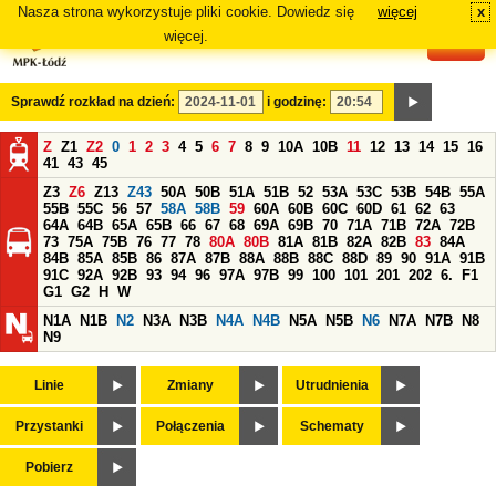
Nasza strona wykorzystuje pliki cookie. Dowiedz się
więcej
x
#
więcej.
Sprawdź rozkład na dzień:
i godzinę:
Z
Z1
Z2
0
1
2
3
4
5
6
7
8
9
10A
10B
11
12
13
14
15
16
41
43
45
Z3
Z6
Z13
Z43
50A
50B
51A
51B
52
53A
53C
53B
54B
55A
55B
55C
56
57
58A
58B
59
60A
60B
60C
60D
61
62
63
64A
64B
65A
65B
66
67
68
69A
69B
70
71A
71B
72A
72B
73
75A
75B
76
77
78
80A
80B
81A
81B
82A
82B
83
84A
84B
85A
85B
86
87A
87B
88A
88B
88C
88D
89
90
91A
91B
91C
92A
92B
93
94
96
97A
97B
99
100
101
201
202
6.
F1
G1
G2
H
W
N1A
N1B
N2
N3A
N3B
N4A
N4B
N5A
N5B
N6
N7A
N7B
N8
N9
Linie
Zmiany
Utrudnienia
Przystanki
Połączenia
Schematy
Pobierz