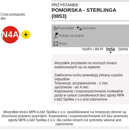
PRZYSTANEK:
POMORSKA - STERLINGA
Czas przejazdu
(0853)
dla:
Przesiadki
Kierunki
N4A
Pokaż na mapie
ikony
Nd/Pn i Wt-Pt
Pt/Sb
Sb/Nd
Wszystkie przystanki na nocnych liniach
autobusowych są na żądanie.
Zakłócenia ruchu powodują zmiany czasów
odjazdów
Tolerancja: przyspieszenie - 1 min.
opóźnienie - do 4 min.
Kopiowanie i rozpowszechnianie rozkładów
jazdy w celach zarobkowych bez zgody MPK
Łódź Spółka z o.o jest zabronione.
Wszystkie treści MPK-Łódź Spółka z o.o. opublikowane na niniejszej stronie są
chronione prawem autorskim. Kopiowanie i rozpowszechnianie ich bez pisemnej
zgody MPK-Łódź Spółka z o.o. dla celów innych niż potrzeby własne jest
zabronione.