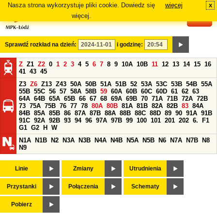
Nasza strona wykorzystuje pliki cookie. Dowiedz się
więcej
x
#
więcej.
Sprawdź rozkład na dzień:
i godzinę:
Z
Z1
Z2
0
1
2
3
4
5
6
7
8
9
10A
10B
11
12
13
14
15
16
41
43
45
Z3
Z6
Z13
Z43
50A
50B
51A
51B
52
53A
53C
53B
54B
55A
55B
55C
56
57
58A
58B
59
60A
60B
60C
60D
61
62
63
64A
64B
65A
65B
66
67
68
69A
69B
70
71A
71B
72A
72B
73
75A
75B
76
77
78
80A
80B
81A
81B
82A
82B
83
84A
84B
85A
85B
86
87A
87B
88A
88B
88C
88D
89
90
91A
91B
91C
92A
92B
93
94
96
97A
97B
99
100
101
201
202
6.
F1
G1
G2
H
W
N1A
N1B
N2
N3A
N3B
N4A
N4B
N5A
N5B
N6
N7A
N7B
N8
N9
Linie
Zmiany
Utrudnienia
Przystanki
Połączenia
Schematy
Pobierz