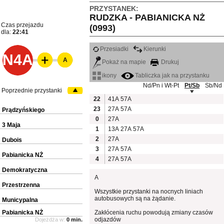
PRZYSTANEK:
RUDZKA - PABIANICKA NŻ
Czas przejazdu
(0993)
dla:
22:41
Przesiadki
Kierunki
N4A
A
Pokaż na mapie
Drukuj
ikony
Tabliczka jak na przystanku
Nd/Pn i Wt-Pt
Pt/Sb
Sb/Nd
Poprzednie przystanki
22
41A
57A
23
27A
57A
Prądzyńskiego
0
27A
3 Maja
1
13A
27A
57A
2
27A
Dubois
3
27A
57A
Pabianicka NŻ
4
27A
57A
Demokratyczna
A
Przestrzenna
Wszystkie przystanki na nocnych liniach
autobusowych są na żądanie.
Municypalna
Pabianicka NŻ
Zakłócenia ruchu powodują zmiany czasów
odjazdów
Dojeżdża w:
0 min.