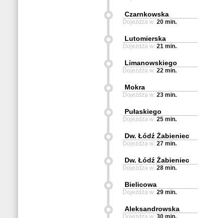
Czarnkowska
Dojeżdża w:
20 min.
Lutomierska
Dojeżdża w:
21 min.
Limanowskiego
Dojeżdża w:
22 min.
Mokra
Dojeżdża w:
23 min.
Pułaskiego
Dojeżdża w:
25 min.
Dw. Łódź Żabieniec
Dojeżdża w:
27 min.
Dw. Łódź Żabieniec
Dojeżdża w:
28 min.
Bielicowa
Dojeżdża w:
29 min.
Aleksandrowska
Dojeżdża w:
30 min.