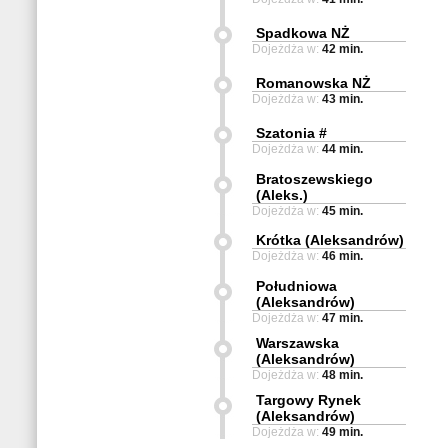
Spadkowa NŻ
Dojeżdża w:
42 min.
Romanowska NŻ
Dojeżdża w:
43 min.
Szatonia #
Dojeżdża w:
44 min.
Bratoszewskiego
(Aleks.)
Dojeżdża w:
45 min.
Krótka (Aleksandrów)
Dojeżdża w:
46 min.
Południowa
(Aleksandrów)
Dojeżdża w:
47 min.
Warszawska
(Aleksandrów)
Dojeżdża w:
48 min.
Targowy Rynek
(Aleksandrów)
Dojeżdża w:
49 min.