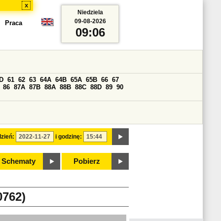
x
Niedziela
09-08-2026
Praca
09:06
D
61
62
63
64A
64B
65A
65B
66
67
86
87A
87B
88A
88B
88C
88D
89
90
zień:
i godzinę:
Schematy
Pobierz
762)