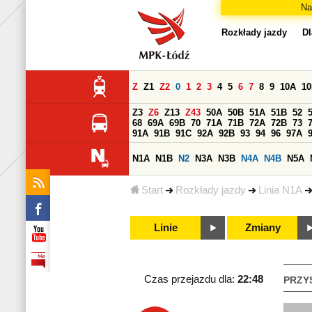
Na
Rozkłady jazdy
Dl
Z
Z1
Z2
0
1
2
3
4
5
6
7
8
9
10A
1
Z3
Z6
Z13
Z43
50A
50B
51A
51B
52
68
69A
69B
70
71A
71B
72A
72B
73
91A
91B
91C
92A
92B
93
94
96
97A
N1A
N1B
N2
N3A
N3B
N4A
N4B
N5A
Start
Rozkłady jazdy
Linia N1A
Linie
Zmiany
Czas przejazdu dla:
22:48
PRZY