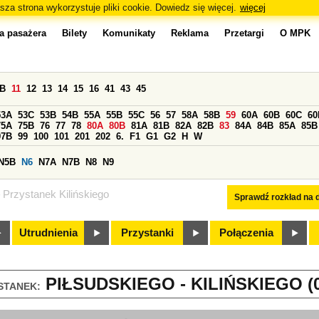
sza strona wykorzystuje pliki cookie. Dowiedz się więcej.
więcej
a pasażera
Bilety
Komunikaty
Reklama
Przetargi
O MPK
0B
11
12
13
14
15
16
41
43
45
53A
53C
53B
54B
55A
55B
55C
56
57
58A
58B
59
60A
60B
60C
60
75A
75B
76
77
78
80A
80B
81A
81B
82A
82B
83
84A
84B
85A
85B
97B
99
100
101
201
202
6.
F1
G1
G2
H
W
N5B
N6
N7A
N7B
N8
N9
Przystanek Kilińskiego
Sprawdź rozkład na d
Utrudnienia
Przystanki
Połączenia
PIŁSUDSKIEGO - KILIŃSKIEGO (0
STANEK: