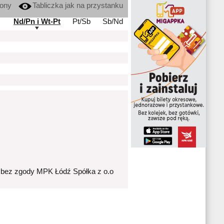
kony
Tabliczka jak na przystanku
Nd/Pn i Wt-Pt
Pt/Sb
Sb/Nd
 bez zgody MPK Łódź Spółka z o.o