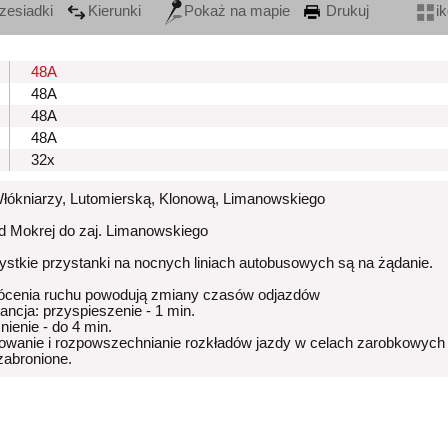
zesiadki
Kierunki
Pokaż na mapie
Drukuj
i
48A
48A
48A
48A
32x
Włókniarzy, Lutomierską, Klonową, Limanowskiego
od Mokrej do zaj. Limanowskiego
stkie przystanki na nocnych liniach autobusowych są na żądanie.
ócenia ruchu powodują zmiany czasów odjazdów
rancja: przyspieszenie - 1 min.
nienie - do 4 min.
owanie i rozpowszechnianie rozkładów jazdy w celach zarobkowych
 zabronione.