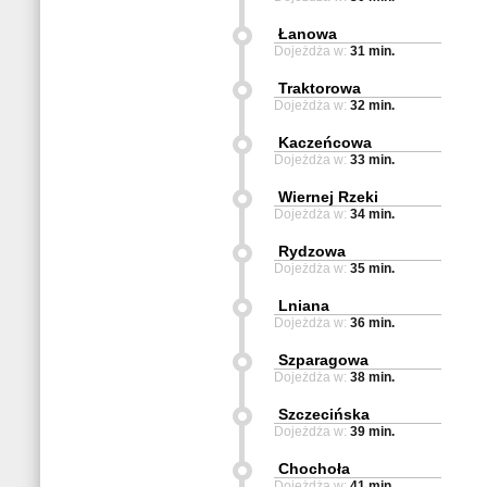
Łanowa
Dojeżdża w:
31 min.
Traktorowa
Dojeżdża w:
32 min.
Kaczeńcowa
Dojeżdża w:
33 min.
Wiernej Rzeki
Dojeżdża w:
34 min.
Rydzowa
Dojeżdża w:
35 min.
Lniana
Dojeżdża w:
36 min.
Szparagowa
Dojeżdża w:
38 min.
Szczecińska
Dojeżdża w:
39 min.
Chochoła
Dojeżdża w:
41 min.