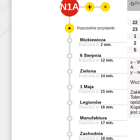
Pr
N1A
A
22
Poprzednie przystanki
23
1
Mickiewicza
2
Dojeżdża w:
2 min.
5
6 Sierpnia
Dojeżdża w:
12 min.
x - 
A
Zielona
y - 
Dojeżdża w:
14 min.
Wszy
1 Maja
Dojeżdża w:
15 min.
Zakł
Tole
Legionów
opóź
Kopi
Dojeżdża w:
16 min.
jest
Manufaktura
Dojeżdża w:
17 min.
Zachodnia
Dojeżdża w:
18 min.