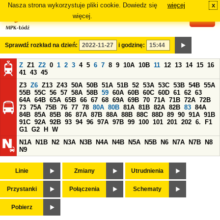
Nasza strona wykorzystuje pliki cookie. Dowiedz się
więcej
x
#
więcej.
Sprawdź rozkład na dzień:
i godzinę:
Z
Z1
Z2
0
1
2
3
4
5
6
7
8
9
10A
10B
11
12
13
14
15
16
41
43
45
Z3
Z6
Z13
Z43
50A
50B
51A
51B
52
53A
53C
53B
54B
55A
55B
55C
56
57
58A
58B
59
60A
60B
60C
60D
61
62
63
64A
64B
65A
65B
66
67
68
69A
69B
70
71A
71B
72A
72B
73
75A
75B
76
77
78
80A
80B
81A
81B
82A
82B
83
84A
84B
85A
85B
86
87A
87B
88A
88B
88C
88D
89
90
91A
91B
91C
92A
92B
93
94
96
97A
97B
99
100
101
201
202
6.
F1
G1
G2
H
W
N1A
N1B
N2
N3A
N3B
N4A
N4B
N5A
N5B
N6
N7A
N7B
N8
N9
Linie
Zmiany
Utrudnienia
Przystanki
Połączenia
Schematy
Pobierz