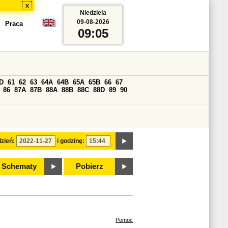
x
Niedziela
09-08-2026
Praca
09:05
D
61
62
63
64A
64B
65A
65B
66
67
86
87A
87B
88A
88B
88C
88D
89
90
zień:
i godzinę:
Schematy
Pobierz
Pomoc