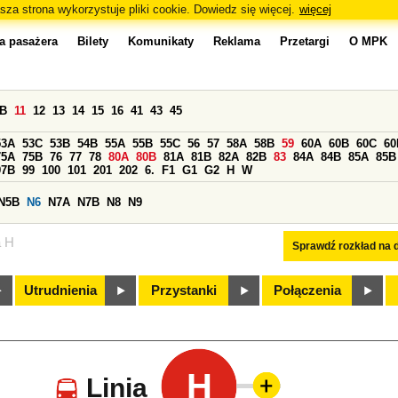
sza strona wykorzystuje pliki cookie. Dowiedz się więcej.
więcej
a pasażera
Bilety
Komunikaty
Reklama
Przetargi
O MPK
0B
11
12
13
14
15
16
41
43
45
53A
53C
53B
54B
55A
55B
55C
56
57
58A
58B
59
60A
60B
60C
60
75A
75B
76
77
78
80A
80B
81A
81B
82A
82B
83
84A
84B
85A
85B
97B
99
100
101
201
202
6.
F1
G1
G2
H
W
N5B
N6
N7A
N7B
N8
N9
a H
Sprawdź rozkład na d
Utrudnienia
Przystanki
Połączenia
H
Linia