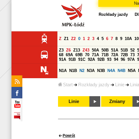
Na
Rozkłady jazdy
Dl
Z
Z1
Z2
0
1
2
3
4
5
6
7
8
9
10A
1
Z3
Z6
Z13
Z43
50A
50B
51A
51B
52
68
69A
69B
70
71A
71B
72A
72B
73
91A
91B
91C
92A
92B
93
94
96
97A
N1A
N1B
N2
N3A
N3B
N4A
N4B
N5A
Start
Rozkłady jazdy
Linie
Lini
Linie
Zmiany
Powrót