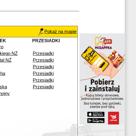
Pokaż na mapie
EK
PRZESIADKI
ro
kiego NŻ
Przesiadki
tal NŻ
Przesiadki
Przesiadki
cha
Przesiadki
Przesiadki
ska
Przesiadki
hojny