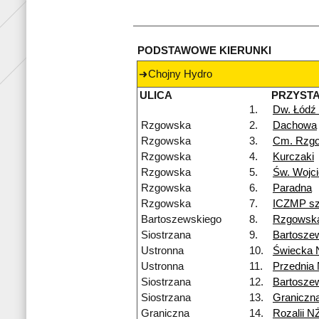
PODSTAWOWE KIERUNKI
Chojny Hydro
ULICA
PRZYST
1.
Dw. Łódź
Rzgowska
2.
Dachowa
Rzgowska
3.
Cm. Rzg
Rzgowska
4.
Kurczaki
Rzgowska
5.
Św. Wojc
Rzgowska
6.
Paradna
Rzgowska
7.
ICZMP szp
Bartoszewskiego
8.
Rzgowsk
Siostrzana
9.
Bartosze
Ustronna
10.
Świecka 
Ustronna
11.
Przednia
Siostrzana
12.
Bartosze
Siostrzana
13.
Graniczn
Graniczna
14.
Rozalii N