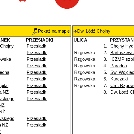
Pokaż na mapie
Dw. Łódź Chojny
ANEK
PRZESIADKI
ULICA
PRZYSTAN
 Chojny
Przesiadki
1.
Chojny Hyd
Przesiadki
Rzgowska
2.
Bartoszews
owska
Przesiadki
Rzgowska
3.
ICZMP szpi
Przesiadki
Rzgowska
4.
Paradna
iecha
Przesiadki
Rzgowska
5.
Św. Wojcie
Przesiadki
Rzgowska
6.
Kurczaki
ital
Przesiadki
Rzgowska
7.
Cm. Rzgow
a NŻ
Przesiadki
8.
Dw. Łódź C
wskiego
Przesiadki
NŻ
 NŻ
wskiego
Przesiadki
a NŻ
Przesiadki
Ż