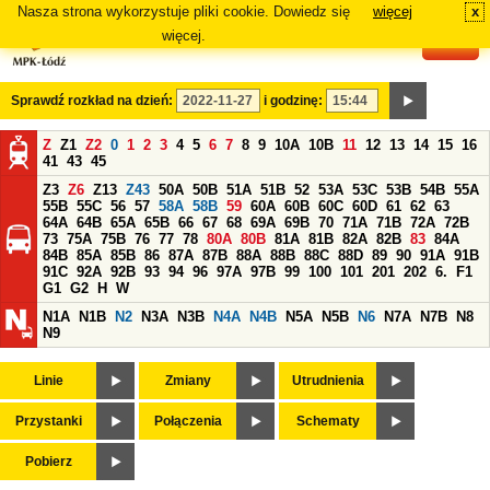
Nasza strona wykorzystuje pliki cookie. Dowiedz się
więcej
x
#
więcej.
Sprawdź rozkład na dzień:
i godzinę:
Z
Z1
Z2
0
1
2
3
4
5
6
7
8
9
10A
10B
11
12
13
14
15
16
41
43
45
Z3
Z6
Z13
Z43
50A
50B
51A
51B
52
53A
53C
53B
54B
55A
55B
55C
56
57
58A
58B
59
60A
60B
60C
60D
61
62
63
64A
64B
65A
65B
66
67
68
69A
69B
70
71A
71B
72A
72B
73
75A
75B
76
77
78
80A
80B
81A
81B
82A
82B
83
84A
84B
85A
85B
86
87A
87B
88A
88B
88C
88D
89
90
91A
91B
91C
92A
92B
93
94
96
97A
97B
99
100
101
201
202
6.
F1
G1
G2
H
W
N1A
N1B
N2
N3A
N3B
N4A
N4B
N5A
N5B
N6
N7A
N7B
N8
N9
Linie
Zmiany
Utrudnienia
Przystanki
Połączenia
Schematy
Pobierz