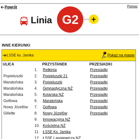
Pomoc
Powrót
G2
Linia
INNE KIERUNKI
ŁSSE ks. Janika
Pokaż na mapie
ULICA
PRZYSTANEK
PRZESIADKI
1.
Retkinia
Przesiadki
Popiełuszki
2.
Popiełuszki 21
Przesiadki
Maratońska
3.
Popiełuszki
Przesiadki
Maratońska
4.
Gimnastyczna NŻ
Przesiadki
Maratońska
5.
Kolarska NŻ
Przesiadki
Golfowa
6.
Maratońska
Przesiadki
Nowy Józefów
7.
Golfowa
Przesiadki
Gillette
8.
Nowy Józefów
Przesiadki
9.
Innowacyjna NŻ
10.
Kościelna NŻ
11.
ŁSSE Ks. Janika
12.
ŁSSE Langiewicza NŻ