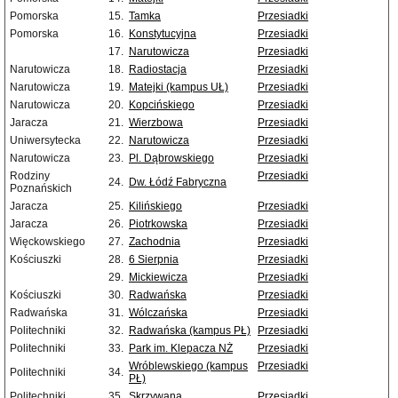
Pomorska
15.
Tamka
Przesiadki
Pomorska
16.
Konstytucyjna
Przesiadki
17.
Narutowicza
Przesiadki
Narutowicza
18.
Radiostacja
Przesiadki
Narutowicza
19.
Matejki (kampus UŁ)
Przesiadki
Narutowicza
20.
Kopcińskiego
Przesiadki
Jaracza
21.
Wierzbowa
Przesiadki
Uniwersytecka
22.
Narutowicza
Przesiadki
Narutowicza
23.
Pl. Dąbrowskiego
Przesiadki
Rodziny
Przesiadki
24.
Dw. Łódź Fabryczna
Poznańskich
Jaracza
25.
Kilińskiego
Przesiadki
Jaracza
26.
Piotrkowska
Przesiadki
Więckowskiego
27.
Zachodnia
Przesiadki
Kościuszki
28.
6 Sierpnia
Przesiadki
29.
Mickiewicza
Przesiadki
Kościuszki
30.
Radwańska
Przesiadki
Radwańska
31.
Wólczańska
Przesiadki
Politechniki
32.
Radwańska (kampus PŁ)
Przesiadki
Politechniki
33.
Park im. Klepacza NŻ
Przesiadki
Wróblewskiego (kampus
Przesiadki
Politechniki
34.
PŁ)
Politechniki
35.
Skrzywana
Przesiadki