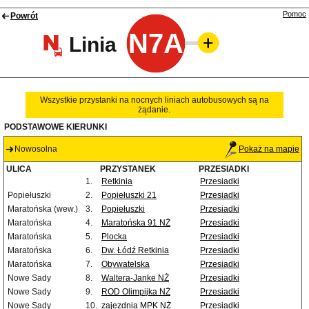
Pomoc
Powrót
N7A
Linia
Wszystkie przystanki na nocnych liniach autobusowych są na
żądanie.
PODSTAWOWE KIERUNKI
Nowosolna
Pokaż na mapie
ULICA
PRZYSTANEK
PRZESIADKI
1.
Retkinia
Przesiadki
Popiełuszki
2.
Popiełuszki 21
Przesiadki
Maratońska (wew.)
3.
Popiełuszki
Przesiadki
Maratońska
4.
Maratońska 91 NŻ
Przesiadki
Maratońska
5.
Plocka
Przesiadki
Maratońska
6.
Dw. Łódź Retkinia
Przesiadki
Maratońska
7.
Obywatelska
Przesiadki
Nowe Sady
8.
Waltera-Janke NŻ
Przesiadki
Nowe Sady
9.
ROD Olimpijka NŻ
Przesiadki
Nowe Sady
10.
zajezdnia MPK NŻ
Przesiadki