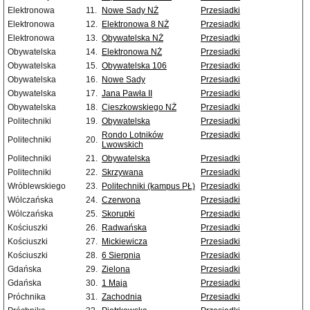
Elektronowa
11.
Nowe Sady NŻ
Przesiadki
Elektronowa
12.
Elektronowa 8 NŻ
Przesiadki
Elektronowa
13.
Obywatelska NŻ
Przesiadki
Obywatelska
14.
Elektronowa NŻ
Przesiadki
Obywatelska
15.
Obywatelska 106
Przesiadki
Obywatelska
16.
Nowe Sady
Przesiadki
Obywatelska
17.
Jana Pawła II
Przesiadki
Obywatelska
18.
Cieszkowskiego NŻ
Przesiadki
Politechniki
19.
Obywatelska
Przesiadki
Rondo Lotników
Przesiadki
Politechniki
20.
Lwowskich
Politechniki
21.
Obywatelska
Przesiadki
Politechniki
22.
Skrzywana
Przesiadki
Wróblewskiego
23.
Politechniki (kampus PŁ)
Przesiadki
Wólczańska
24.
Czerwona
Przesiadki
Wólczańska
25.
Skorupki
Przesiadki
Kościuszki
26.
Radwańska
Przesiadki
Kościuszki
27.
Mickiewicza
Przesiadki
Kościuszki
28.
6 Sierpnia
Przesiadki
Gdańska
29.
Zielona
Przesiadki
Gdańska
30.
1 Maja
Przesiadki
Próchnika
31.
Zachodnia
Przesiadki