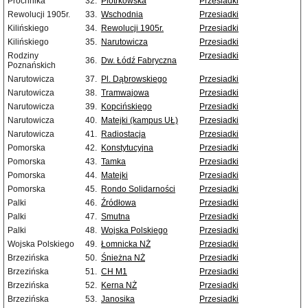
Próchnika
32.
Piotrkowska
Przesiadki
Rewolucji 1905r.
33.
Wschodnia
Przesiadki
Kilińskiego
34.
Rewolucji 1905r.
Przesiadki
Kilińskiego
35.
Narutowicza
Przesiadki
Rodziny
Przesiadki
36.
Dw. Łódź Fabryczna
Poznańskich
Narutowicza
37.
Pl. Dąbrowskiego
Przesiadki
Narutowicza
38.
Tramwajowa
Przesiadki
Narutowicza
39.
Kopcińskiego
Przesiadki
Narutowicza
40.
Matejki (kampus UŁ)
Przesiadki
Narutowicza
41.
Radiostacja
Przesiadki
Pomorska
42.
Konstytucyjna
Przesiadki
Pomorska
43.
Tamka
Przesiadki
Pomorska
44.
Matejki
Przesiadki
Pomorska
45.
Rondo Solidarności
Przesiadki
Palki
46.
Źródłowa
Przesiadki
Palki
47.
Smutna
Przesiadki
Palki
48.
Wojska Polskiego
Przesiadki
Wojska Polskiego
49.
Łomnicka NŻ
Przesiadki
Brzezińska
50.
Śnieżna NŻ
Przesiadki
Brzezińska
51.
CH M1
Przesiadki
Brzezińska
52.
Kerna NŻ
Przesiadki
Brzezińska
53.
Janosika
Przesiadki