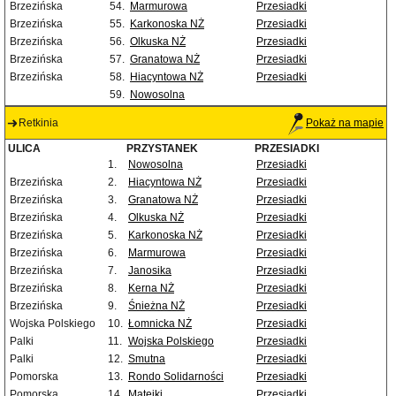
Brzezińska
54.
Marmurowa
Przesiadki
Brzezińska
55.
Karkonoska NŻ
Przesiadki
Brzezińska
56.
Olkuska NŻ
Przesiadki
Brzezińska
57.
Granatowa NŻ
Przesiadki
Brzezińska
58.
Hiacyntowa NŻ
Przesiadki
59.
Nowosolna
Retkinia
Pokaż na mapie
ULICA
PRZYSTANEK
PRZESIADKI
1.
Nowosolna
Przesiadki
Brzezińska
2.
Hiacyntowa NŻ
Przesiadki
Brzezińska
3.
Granatowa NŻ
Przesiadki
Brzezińska
4.
Olkuska NŻ
Przesiadki
Brzezińska
5.
Karkonoska NŻ
Przesiadki
Brzezińska
6.
Marmurowa
Przesiadki
Brzezińska
7.
Janosika
Przesiadki
Brzezińska
8.
Kerna NŻ
Przesiadki
Brzezińska
9.
Śnieżna NŻ
Przesiadki
Wojska Polskiego
10.
Łomnicka NŻ
Przesiadki
Palki
11.
Wojska Polskiego
Przesiadki
Palki
12.
Smutna
Przesiadki
Pomorska
13.
Rondo Solidarności
Przesiadki
Pomorska
14.
Matejki
Przesiadki