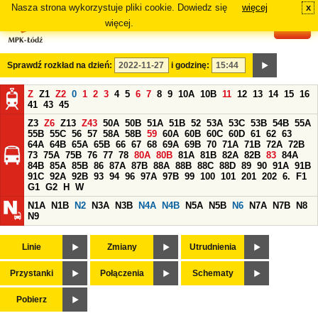
Nasza strona wykorzystuje pliki cookie. Dowiedz się
więcej
x
#
więcej.
Sprawdź rozkład na dzień:
i godzinę:
Z
Z1
Z2
0
1
2
3
4
5
6
7
8
9
10A
10B
11
12
13
14
15
16
41
43
45
Z3
Z6
Z13
Z43
50A
50B
51A
51B
52
53A
53C
53B
54B
55A
55B
55C
56
57
58A
58B
59
60A
60B
60C
60D
61
62
63
64A
64B
65A
65B
66
67
68
69A
69B
70
71A
71B
72A
72B
73
75A
75B
76
77
78
80A
80B
81A
81B
82A
82B
83
84A
84B
85A
85B
86
87A
87B
88A
88B
88C
88D
89
90
91A
91B
91C
92A
92B
93
94
96
97A
97B
99
100
101
201
202
6.
F1
G1
G2
H
W
N1A
N1B
N2
N3A
N3B
N4A
N4B
N5A
N5B
N6
N7A
N7B
N8
N9
Linie
Zmiany
Utrudnienia
Przystanki
Połączenia
Schematy
Pobierz