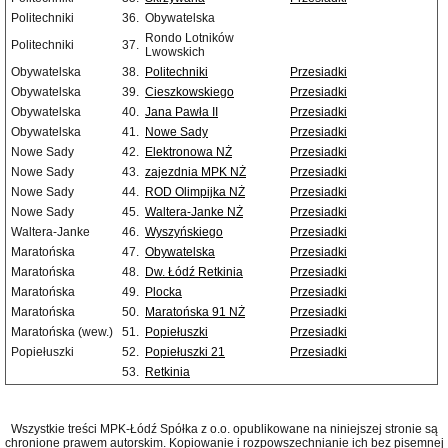
Politechniki
36.
Obywatelska
Rondo Lotników
Politechniki
37.
Lwowskich
Obywatelska
38.
Politechniki
Przesiadki
Obywatelska
39.
Cieszkowskiego
Przesiadki
Obywatelska
40.
Jana Pawła II
Przesiadki
Obywatelska
41.
Nowe Sady
Przesiadki
Nowe Sady
42.
Elektronowa NŻ
Przesiadki
Nowe Sady
43.
zajezdnia MPK NŻ
Przesiadki
Nowe Sady
44.
ROD Olimpijka NŻ
Przesiadki
Nowe Sady
45.
Waltera-Janke NŻ
Przesiadki
Waltera-Janke
46.
Wyszyńskiego
Przesiadki
Maratońska
47.
Obywatelska
Przesiadki
Maratońska
48.
Dw. Łódź Retkinia
Przesiadki
Maratońska
49.
Plocka
Przesiadki
Maratońska
50.
Maratońska 91 NŻ
Przesiadki
Maratońska (wew.)
51.
Popiełuszki
Przesiadki
Popiełuszki
52.
Popiełuszki 21
Przesiadki
53.
Retkinia
Wszystkie treści MPK-Łódź Spółka z o.o. opublikowane na niniejszej stronie są
chronione prawem autorskim. Kopiowanie i rozpowszechnianie ich bez pisemnej