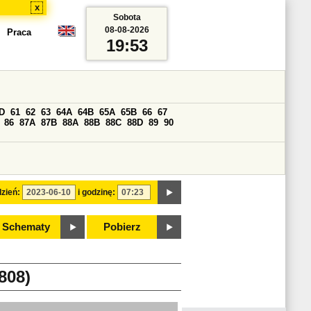
x
Sobota
08-08-2026
Praca
19:53
D
61
62
63
64A
64B
65A
65B
66
67
86
87A
87B
88A
88B
88C
88D
89
90
zień:
i godzinę:
Schematy
Pobierz
808)