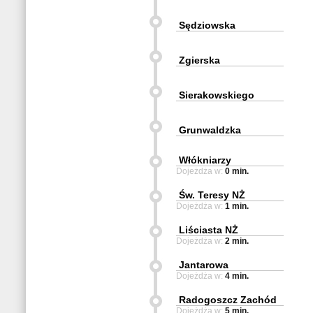
Sędziowska
Zgierska
Sierakowskiego
Grunwaldzka
Włókniarzy
Dojeżdża w:
0 min.
Św. Teresy NŻ
Dojeżdża w:
1 min.
Liściasta NŻ
Dojeżdża w:
2 min.
Jantarowa
Dojeżdża w:
4 min.
Radogoszcz Zachód
Dojeżdża w:
5 min.