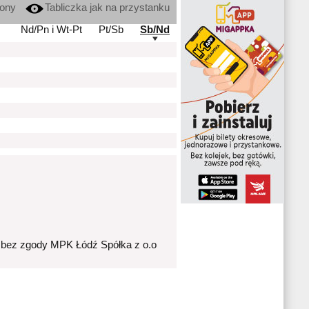
kony
Tabliczka jak na przystanku
Nd/Pn i Wt-Pt
Pt/Sb
Sb/Nd
 bez zgody MPK Łódź Spółka z o.o