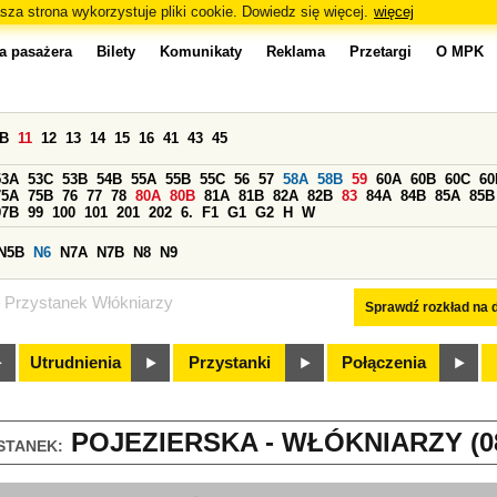
sza strona wykorzystuje pliki cookie. Dowiedz się więcej.
więcej
a pasażera
Bilety
Komunikaty
Reklama
Przetargi
O MPK
0B
11
12
13
14
15
16
41
43
45
53A
53C
53B
54B
55A
55B
55C
56
57
58A
58B
59
60A
60B
60C
60
75A
75B
76
77
78
80A
80B
81A
81B
82A
82B
83
84A
84B
85A
85B
97B
99
100
101
201
202
6.
F1
G1
G2
H
W
N5B
N6
N7A
N7B
N8
N9
Przystanek Włókniarzy
Sprawdź rozkład na d
Utrudnienia
Przystanki
Połączenia
POJEZIERSKA - WŁÓKNIARZY (0
STANEK: