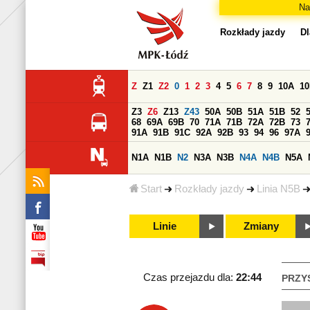
Na
Rozkłady jazdy
Dl
Z
Z1
Z2
0
1
2
3
4
5
6
7
8
9
10A
1
Z3
Z6
Z13
Z43
50A
50B
51A
51B
52
68
69A
69B
70
71A
71B
72A
72B
73
91A
91B
91C
92A
92B
93
94
96
97A
N1A
N1B
N2
N3A
N3B
N4A
N4B
N5A
Start
Rozkłady jazdy
Linia N5B
Linie
Zmiany
Czas przejazdu dla:
22:44
PRZY