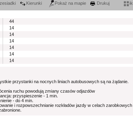
zesiadki
Kierunki
Pokaż na mapie
Drukuj
i
44
14
14
14
14
14
14
stkie przystanki na nocnych liniach autobusowych są na żądanie.
ócenia ruchu powodują zmiany czasów odjazdów
rancja: przyspieszenie - 1 min.
nienie - do 4 min.
owanie i rozpowszechnianie rozkładów jazdy w celach zarobkowych
 zabronione.