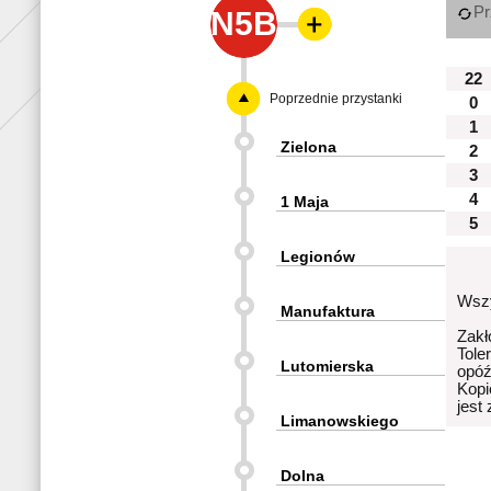
Pr
N5B
22
Poprzednie przystanki
0
1
Zielona
2
3
4
1 Maja
5
Legionów
Wszy
Manufaktura
Zakł
Tole
Lutomierska
opóź
Kopi
jest
Limanowskiego
Dolna