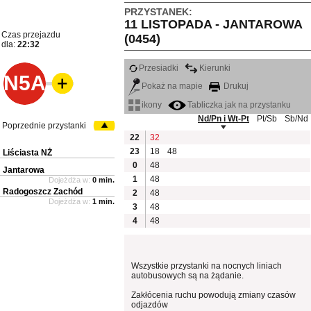
PRZYSTANEK:
11 LISTOPADA - JANTAROWA
Czas przejazdu
(0454)
dla:
22:32
Przesiadki
Kierunki
N5A
Pokaż na mapie
Drukuj
ikony
Tabliczka jak na przystanku
Nd/Pn i Wt-Pt
Pt/Sb
Sb/Nd
Poprzednie przystanki
22
32
23
18
48
Liściasta NŻ
0
48
Jantarowa
1
48
Dojeżdża w:
0 min.
Radogoszcz Zachód
2
48
Dojeżdża w:
1 min.
3
48
4
48
Wszystkie przystanki na nocnych liniach
autobusowych są na żądanie.
Zakłócenia ruchu powodują zmiany czasów
odjazdów