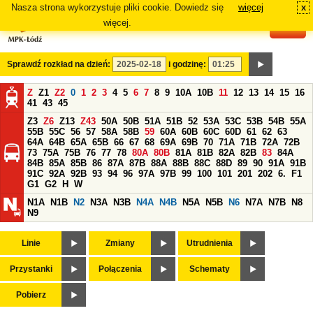
Nasza strona wykorzystuje pliki cookie. Dowiedz się
więcej
x
#
więcej.
Sprawdź rozkład na dzień:
i godzinę:
Z
Z1
Z2
0
1
2
3
4
5
6
7
8
9
10A
10B
11
12
13
14
15
16
41
43
45
Z3
Z6
Z13
Z43
50A
50B
51A
51B
52
53A
53C
53B
54B
55A
55B
55C
56
57
58A
58B
59
60A
60B
60C
60D
61
62
63
64A
64B
65A
65B
66
67
68
69A
69B
70
71A
71B
72A
72B
73
75A
75B
76
77
78
80A
80B
81A
81B
82A
82B
83
84A
84B
85A
85B
86
87A
87B
88A
88B
88C
88D
89
90
91A
91B
91C
92A
92B
93
94
96
97A
97B
99
100
101
201
202
6.
F1
G1
G2
H
W
N1A
N1B
N2
N3A
N3B
N4A
N4B
N5A
N5B
N6
N7A
N7B
N8
N9
Linie
Zmiany
Utrudnienia
Przystanki
Połączenia
Schematy
Pobierz