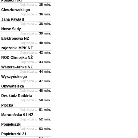
Politechniki
Dojeżdża w:
35 min.
Cieszkowskiego
Dojeżdża w:
36 min.
Jana Pawła II
Dojeżdża w:
38 min.
Nowe Sady
Dojeżdża w:
39 min.
Elektronowa NŻ
Dojeżdża w:
40 min.
zajezdnia MPK NŻ
Dojeżdża w:
42 min.
ROD Olimpijka NŻ
Dojeżdża w:
43 min.
Waltera-Janke NŻ
Dojeżdża w:
44 min.
Wyszyńskiego
Dojeżdża w:
47 min.
Obywatelska
Dojeżdża w:
48 min.
Dw. Łódź Retkinia
Dojeżdża w:
50 min.
Plocka
Dojeżdża w:
51 min.
Maratońska 91 NŻ
Dojeżdża w:
52 min.
Popiełuszki
Dojeżdża w:
53 min.
Popiełuszki 21