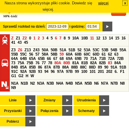
Nasza strona wykorzystuje pliki cookie. Dowiedz się
więcej
x
#
więcej.
Sprawdź rozkład na dzień:
i godzinę:
Z
Z1
Z2
0
1
2
3
4
5
6
7
8
9
10A
10B
11
12
13
14
15
16
41
43
45
Z3
Z6
Z13
Z43
50A
50B
51A
51B
52
53A
53C
53B
54B
55A
55B
55C
56
57
58A
58B
59
60A
60B
60C
60D
61
62
63
64A
64B
65A
65B
66
67
68
69A
69B
70
71A
71B
72A
72B
73
75A
75B
76
77
78
80A
80B
81A
81B
82A
82B
83
84A
84B
85A
85B
86
87A
87B
88A
88B
88C
88D
89
90
91A
91B
91C
92A
92B
93
94
96
97A
97B
99
100
101
201
202
6.
F1
G1
G2
H
W
N1A
N1B
N2
N3A
N3B
N4A
N4B
N5A
N5B
N6
N7A
N7B
N8
N9
Linie
Zmiany
Utrudnienia
Przystanki
Połączenia
Schematy
Pobierz