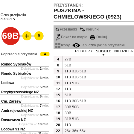
PRZYSTANEK:
PUSZKINA -
Czas przejazdu
CHMIELOWSKIEGO (0923)
dla:
8:15
Przesiadki
Kierunki
69B
B
Pokaż na mapie
Drukuj
ikony
Tabliczka jak na przystanku
ROBOCZY
SOBOTY
NIEDZIELA
Poprzednie przystanki
4
27B
Rondo Sybiraków
8
51B
Dojeżdża w:
2 min.
9
11B
31B
51B
Rondo Sybiraków
10
11B
31B
51B
Dojeżdża w:
3 min.
Lodowa
11
11B
51B
Dojeżdża w:
5 min.
12
11B
Przybyszewskiego NŻ
15
51B
Dojeżdża w:
6 min.
16
11B
30B
51B
Cm. Zarzew
Dojeżdża w:
7 min.
17
30B
50B
Andrzejewskiej NŻ
18
30B
Dojeżdża w:
8 min.
19
31B
51B
Dostawcza NŻ
Dojeżdża w:
10 min.
20
11B
Lodowa 91 NŻ
22
26x
36x
56x
Dojeżdża w:
11 min.