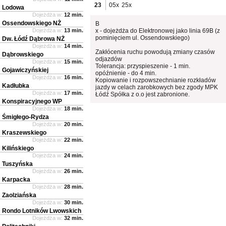
23
05x
25x
Lodowa
Dojeżdża w:
12 min.
Ossendowskiego NŻ
B
Dojeżdża w:
13 min.
x - dojeżdża do Elektronowej jako linia 69B (z
pominięciem ul. Ossendowskiego)
Dw. Łódź Dąbrowa NŻ
Dojeżdża w:
14 min.
Zakłócenia ruchu powodują zmiany czasów
Dąbrowskiego
odjazdów
Dojeżdża w:
15 min.
Tolerancja: przyspieszenie - 1 min.
Gojawiczyńskiej
opóźnienie - do 4 min.
Dojeżdża w:
16 min.
Kopiowanie i rozpowszechnianie rozkładów
Kadłubka
jazdy w celach zarobkowych bez zgody MPK
Dojeżdża w:
17 min.
Łódź Spółka z o.o jest zabronione.
Konspiracyjnego WP
Dojeżdża w:
18 min.
Śmigłego-Rydza
Dojeżdża w:
20 min.
Kraszewskiego
Dojeżdża w:
22 min.
Kilińskiego
Dojeżdża w:
24 min.
Tuszyńska
Dojeżdża w:
26 min.
Karpacka
Dojeżdża w:
28 min.
Zaolziańska
Dojeżdża w:
30 min.
Rondo Lotników Lwowskich
Dojeżdża w:
32 min.