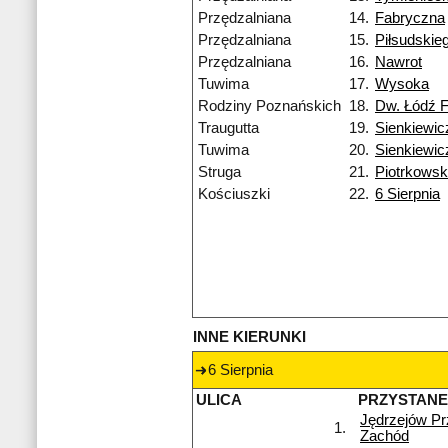
Przędzalniana
14.
Fabryczna
Przędzalniana
15.
Piłsudskie
Przędzalniana
16.
Nawrot
Tuwima
17.
Wysoka
Rodziny Poznańskich
18.
Dw. Łódź 
Traugutta
19.
Sienkiewic
Tuwima
20.
Sienkiewic
Struga
21.
Piotrkows
Kościuszki
22.
6 Sierpnia
INNE KIERUNKI
6 Sierpnia
ULICA
PRZYSTAN
Jędrzejów P
1.
Zachód