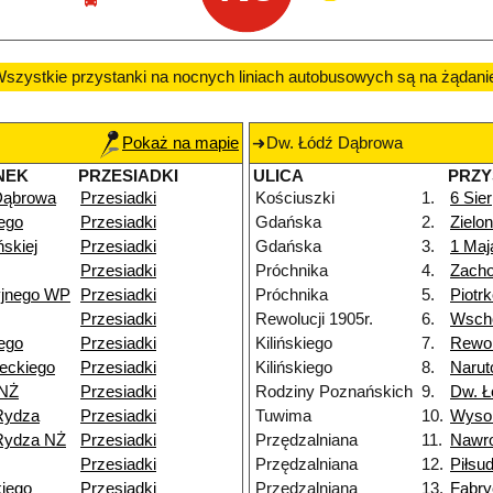
szystkie przystanki na nocnych liniach autobusowych są na żądani
Pokaż na mapie
Dw. Łódź Dąbrowa
NEK
PRZESIADKI
ULICA
PRZY
Dąbrowa
Przesiadki
Kościuszki
1.
6 Sier
ego
Przesiadki
Gdańska
2.
Zielo
skiej
Przesiadki
Gdańska
3.
1 Maj
Przesiadki
Próchnika
4.
Zacho
yjnego WP
Przesiadki
Próchnika
5.
Piotr
Przesiadki
Rewolucji 1905r.
6.
Wsch
ego
Przesiadki
Kilińskiego
7.
Rewol
eckiego
Przesiadki
Kilińskiego
8.
Narut
 NŻ
Przesiadki
Rodziny Poznańskich
9.
Dw. Ł
Rydza
Przesiadki
Tuwima
10.
Wyso
Rydza NŻ
Przesiadki
Przędzalniana
11.
Nawr
Przesiadki
Przędzalniana
12.
Piłsu
iego
Przesiadki
Przędzalniana
13.
Fabry