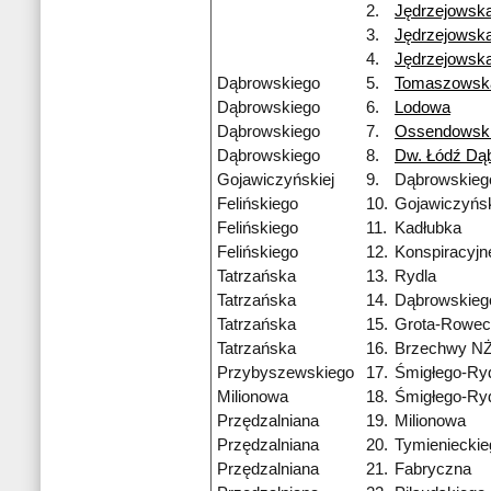
2.
Jędrzejowsk
3.
Jędrzejowsk
4.
Jędrzejowsk
Dąbrowskiego
5.
Tomaszowsk
Dąbrowskiego
6.
Lodowa
Dąbrowskiego
7.
Ossendowsk
Dąbrowskiego
8.
Dw. Łódź Dą
Gojawiczyńskiej
9.
Dąbrowskieg
Felińskiego
10.
Gojawiczyńsk
Felińskiego
11.
Kadłubka
Felińskiego
12.
Konspiracyj
Tatrzańska
13.
Rydla
Tatrzańska
14.
Dąbrowskieg
Tatrzańska
15.
Grota-Rowec
Tatrzańska
16.
Brzechwy N
Przybyszewskiego
17.
Śmigłego-Ry
Milionowa
18.
Śmigłego-Ry
Przędzalniana
19.
Milionowa
Przędzalniana
20.
Tymienieckie
Przędzalniana
21.
Fabryczna