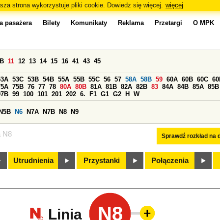
sza strona wykorzystuje pliki cookie. Dowiedz się więcej.
więcej
a pasażera
Bilety
Komunikaty
Reklama
Przetargi
O MPK
0B
11
12
13
14
15
16
41
43
45
53A
53C
53B
54B
55A
55B
55C
56
57
58A
58B
59
60A
60B
60C
60
75A
75B
76
77
78
80A
80B
81A
81B
82A
82B
83
84A
84B
85A
85B
97B
99
100
101
201
202
6.
F1
G1
G2
H
W
N5B
N6
N7A
N7B
N8
N9
a N8
Sprawdź rozkład na d
Utrudnienia
Przystanki
Połączenia
N8
Linia