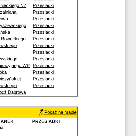
nieckiego NŻ
Przesiadki
zalniana
Przesiadki
nowa
Przesiadki
byszewskiego
Przesiadki
ańska
Przesiadki
-Roweckiego
Przesiadki
owskiego
Przesiadki
Przesiadki
ewskiego
Przesiadki
iracyjnego WP
Przesiadki
bka
Przesiadki
iczyńskiej
Przesiadki
owskiego
Przesiadki
ódź Dąbrowa
Pokaż na mapie
TANEK
PRZESIADKI
ia