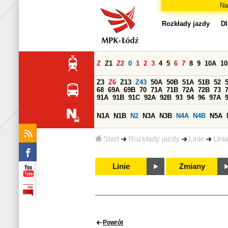
Na
Rozkłady jazdy
Dl
Z
Z1
Z2
0
1
2
3
4
5
6
7
8
9
10A
1
Z3
Z6
Z13
Z43
50A
50B
51A
51B
52
68
69A
69B
70
71A
71B
72A
72B
73
91A
91B
91C
92A
92B
93
94
96
97A
N1A
N1B
N2
N3A
N3B
N4A
N4B
N5A
Start
Rozkłady jazdy
Linie
Lini
Linie
Zmiany
Powrót