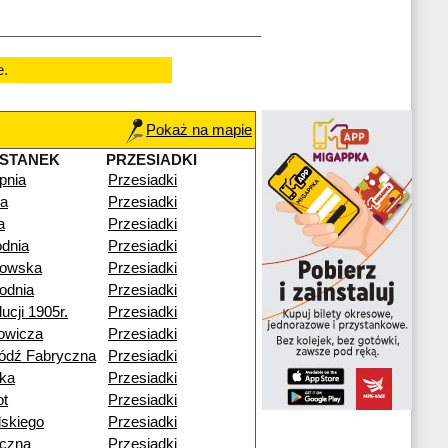
e.
Pokaż na mapie
STANEK
PRZESIADKI
pnia
Przesiadki
na
Przesiadki
a
Przesiadki
dnia
Przesiadki
kowska
Przesiadki
odnia
Przesiadki
ucji 1905r.
Przesiadki
owicza
Przesiadki
ódź Fabryczna
Przesiadki
ka
Przesiadki
ot
Przesiadki
dskiego
Przesiadki
czna
Przesiadki