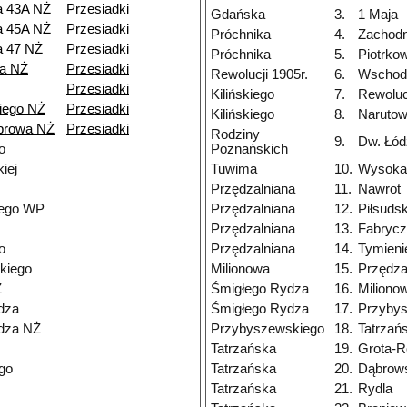
a 43A NŻ
Przesiadki
Gdańska
3.
1 Maja
a 45A NŻ
Przesiadki
Próchnika
4.
Zachodn
a 47 NŻ
Przesiadki
Próchnika
5.
Piotrko
a NŻ
Przesiadki
Rewolucji 1905r.
6.
Wschod
Przesiadki
Kilińskiego
7.
Rewolucj
iego NŻ
Przesiadki
Kilińskiego
8.
Narutow
browa NŻ
Przesiadki
Rodziny
9.
Dw. Łód
o
Poznańskich
iej
Tuwima
10.
Wysoka
Przędzalniana
11.
Nawrot
nego WP
Przędzalniana
12.
Piłsuds
Przędzalniana
13.
Fabryc
o
Przędzalniana
14.
Tymieni
kiego
Milionowa
15.
Przędza
Ż
Śmigłego Rydza
16.
Miliono
dza
Śmigłego Rydza
17.
Przyby
dza NŻ
Przybyszewskiego
18.
Tatrzań
Tatrzańska
19.
Grota-R
go
Tatrzańska
20.
Dąbrow
Tatrzańska
21.
Rydla