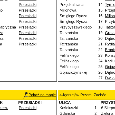
Przesiadki
Przędzalniana
14.
Tymie
go
Przesiadki
Milionowa
15.
Przęd
Przesiadki
Śmigłego Rydza
16.
Milio
Przesiadki
Śmigłego Rydza
17.
Przy
Fabryczna
Przesiadki
Przybyszewskiego
18.
Tatrz
za
Przesiadki
Tatrzańska
19.
Grota
za
Przesiadki
Tatrzańska
20.
Dąbr
ka
Przesiadki
Tatrzańska
21.
Rydla
Tatrzańska
22.
Broni
Felińskiego
23.
Konsp
Felińskiego
24.
Kadłu
Felińskiego
25.
Gojaw
Gojawiczyńskiej
26.
Dąbr
27.
Dw. Ł
Pokaż na mapie
Jędrzejów Przem. Zachód
EK
PRZESIADKI
ULICA
PRZYS
rzem.
Przesiadki
Kościuszki
1.
6 Sierpn
Gdańska
2.
Zielona