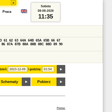
x
Sobota
08-08-2026
Praca
11:35
D
61
62
63
64A
64B
65A
65B
66
67
86
87A
87B
88A
88B
88C
88D
89
90
zień:
i godzinę:
Schematy
Pobierz
Pomoc