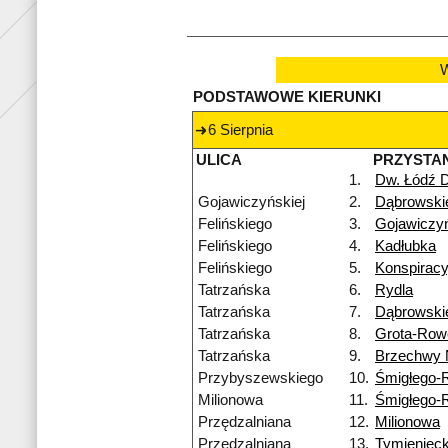
W
PODSTAWOWE KIERUNKI
6 Sierpnia
ULICA
PRZYSTA
1.
Dw. Łódź 
Gojawiczyńskiej
2.
Dąbrowski
Felińskiego
3.
Gojawiczyń
Felińskiego
4.
Kadłubka
Felińskiego
5.
Konspirac
Tatrzańska
6.
Rydla
Tatrzańska
7.
Dąbrowski
Tatrzańska
8.
Grota-Row
Tatrzańska
9.
Brzechwy
Przybyszewskiego
10.
Śmigłego-
Milionowa
11.
Śmigłego-
Przędzalniana
12.
Milionowa
Przędzalniana
13.
Tymienieck