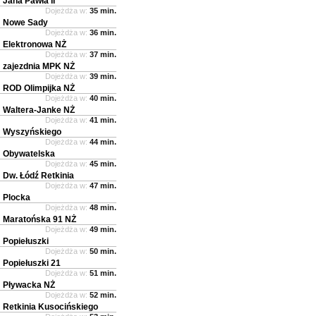
Jana Pawła II
Dojeżdża w:
35 min.
Nowe Sady
Dojeżdża w:
36 min.
Elektronowa NŻ
Dojeżdża w:
37 min.
zajezdnia MPK NŻ
Dojeżdża w:
39 min.
ROD Olimpijka NŻ
Dojeżdża w:
40 min.
Waltera-Janke NŻ
Dojeżdża w:
41 min.
Wyszyńskiego
Dojeżdża w:
44 min.
Obywatelska
Dojeżdża w:
45 min.
Dw. Łódź Retkinia
Dojeżdża w:
47 min.
Plocka
Dojeżdża w:
48 min.
Maratońska 91 NŻ
Dojeżdża w:
49 min.
Popiełuszki
Dojeżdża w:
50 min.
Popiełuszki 21
Dojeżdża w:
51 min.
Pływacka NŻ
Dojeżdża w:
52 min.
Retkinia Kusocińskiego