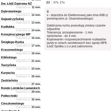
23
07x
27x
Dw. Łódź Dąbrowa NŻ
Dojeżdża w:
11 min.
Dąbrowskiego
B
Dojeżdża w:
12 min.
x - dojeżdża do Elektronowej jako linia 69B (z
pominięciem ul. Ossendowskiego)
Gojawiczyńskiej
Dojeżdża w:
13 min.
Zakłócenia ruchu powodują zmiany czasów
Kadłubka
odjazdów
Dojeżdża w:
14 min.
Tolerancja: przyspieszenie - 1 min.
Konspiracyjnego WP
opóźnienie - do 4 min.
Dojeżdża w:
15 min.
Kopiowanie i rozpowszechnianie rozkładów
Śmigłego-Rydza
jazdy w celach zarobkowych bez zgody MPK
Dojeżdża w:
17 min.
Łódź Spółka z o.o jest zabronione.
Kraszewskiego
Dojeżdża w:
19 min.
Kilińskiego
Dojeżdża w:
21 min.
Tuszyńska
Dojeżdża w:
23 min.
Karpacka
Dojeżdża w:
25 min.
Zaolziańska
Dojeżdża w:
27 min.
Rondo Lotników Lwowskich
Dojeżdża w:
29 min.
Politechniki
Dojeżdża w:
32 min.
Cieszkowskiego
Dojeżdża w:
33 min.