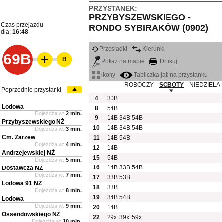
PRZYSTANEK:
PRZYBYSZEWSKIEGO -
Czas przejazdu
RONDO SYBIRAKÓW (0902)
dla:
16:48
Przesiadki
Kierunki
69B
B
Pokaż na mapie
Drukuj
ikony
Tabliczka jak na przystanku
ROBOCZY
SOBOTY
NIEDZIELA
Poprzednie przystanki
4
30B
Lodowa
8
54B
Dojeżdża w:
2 min.
9
14B
34B
54B
Przybyszewskiego NŻ
10
14B
34B
54B
Dojeżdża w:
3 min.
Cm. Zarzew
11
14B
54B
Dojeżdża w:
4 min.
12
14B
Andrzejewskiej NŻ
15
54B
Dojeżdża w:
5 min.
16
14B
33B
54B
Dostawcza NŻ
Dojeżdża w:
7 min.
17
33B
53B
Lodowa 91 NŻ
18
33B
Dojeżdża w:
8 min.
19
34B
54B
Lodowa
Dojeżdża w:
9 min.
20
14B
Ossendowskiego NŻ
22
29x
39x
59x
Dojeżdża w:
10 min.