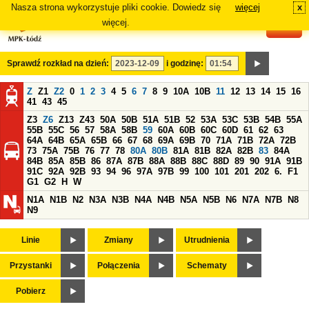
Nasza strona wykorzystuje pliki cookie. Dowiedz się
więcej
x
#
więcej.
Sprawdź rozkład na dzień:
i godzinę:
Z
Z1
Z2
0
1
2
3
4
5
6
7
8
9
10A
10B
11
12
13
14
15
16
41
43
45
Z3
Z6
Z13
Z43
50A
50B
51A
51B
52
53A
53C
53B
54B
55A
55B
55C
56
57
58A
58B
59
60A
60B
60C
60D
61
62
63
64A
64B
65A
65B
66
67
68
69A
69B
70
71A
71B
72A
72B
73
75A
75B
76
77
78
80A
80B
81A
81B
82A
82B
83
84A
84B
85A
85B
86
87A
87B
88A
88B
88C
88D
89
90
91A
91B
91C
92A
92B
93
94
96
97A
97B
99
100
101
201
202
6.
F1
G1
G2
H
W
N1A
N1B
N2
N3A
N3B
N4A
N4B
N5A
N5B
N6
N7A
N7B
N8
N9
Linie
Zmiany
Utrudnienia
Przystanki
Połączenia
Schematy
Pobierz