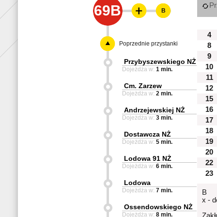
Pr
69B
B
4
Poprzednie przystanki
8
9
Przybyszewskiego NŻ
10
Dojeżdża w:
1 min.
11
Cm. Zarzew
12
Dojeżdża w:
2 min.
15
16
Andrzejewskiej NŻ
Dojeżdża w:
3 min.
17
18
Dostawcza NŻ
19
Dojeżdża w:
5 min.
20
Lodowa 91 NŻ
22
Dojeżdża w:
6 min.
23
Lodowa
Dojeżdża w:
7 min.
B
x - 
Ossendowskiego NŻ
Dojeżdża w:
8 min.
Zakł