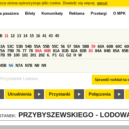
sza strona wykorzystuje pliki cookie. Dowiedz się więcej.
więcej
a pasażera
Bilety
Komunikaty
Reklama
Przetargi
O MPK
0B
11
12
13
14
15
16
41
43
45
53A
53C
53B
54B
55A
55B
55C
56
57
58A
58B
59
60A
60B
60C
60
75A
75B
76
77
78
80A
80B
81A
81B
82A
82B
83
84A
84B
85A
85B
97B
99
100
101
201
202
6.
F1
G1
G2
H
W
N5B
N6
N7A
N7B
N8
N9
Przystanek Lodowa
Sprawdź rozkład na d
Utrudnienia
Przystanki
Połączenia
PRZYBYSZEWSKIEGO - LODOWA 
STANEK: