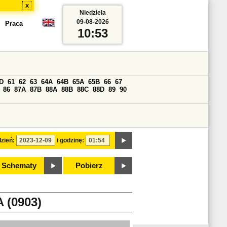
x
Niedziela
09-08-2026
Praca
10:53
D
61
62
63
64A
64B
65A
65B
66
67
86
87A
87B
88A
88B
88C
88D
89
90
zień:
i godzinę:
Schematy
Pobierz
(0903)