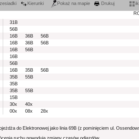
zesiadki
Kierunki
Pokaż na mapie
Drukuj
i
R
31B
56B
16B
36B
56B
16B
36B
56B
16B
56B
16B
56B
16B
35B
56B
35B
55B
35B
35B
55B
15B
30x
40x
00x
08x
28x
dojeżdża do Elektronowej jako linia 69B (z pominięciem ul. Ossendow
ócenia ruchu powodują zmiany czasów odjazdów