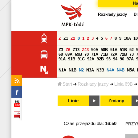
Na
Rozkłady jazdy
Dl
Z
Z1
Z2
0
1
2
3
4
5
6
7
8
9
10A
1
Z3
Z6
Z13
Z43
50A
50B
51A
51B
52
68
69A
69B
70
71A
71B
72A
72B
73
91A
91B
91C
92A
92B
93
94
96
97A
N1A
N1B
N2
N3A
N3B
N4A
N4B
N5A
Start
Rozkłady jazdy
Linia 69B
Linie
Zmiany
Czas przejazdu dla:
16:50
PRZY