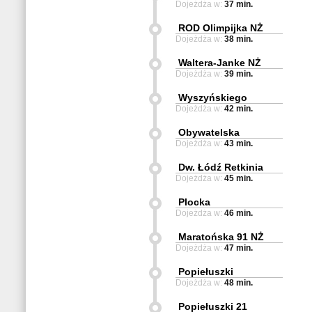
Dojeżdża w:
37 min.
ROD Olimpijka NŻ
Dojeżdża w:
38 min.
Waltera-Janke NŻ
Dojeżdża w:
39 min.
Wyszyńskiego
Dojeżdża w:
42 min.
Obywatelska
Dojeżdża w:
43 min.
Dw. Łódź Retkinia
Dojeżdża w:
45 min.
Plocka
Dojeżdża w:
46 min.
Maratońska 91 NŻ
Dojeżdża w:
47 min.
Popiełuszki
Dojeżdża w:
48 min.
Popiełuszki 21