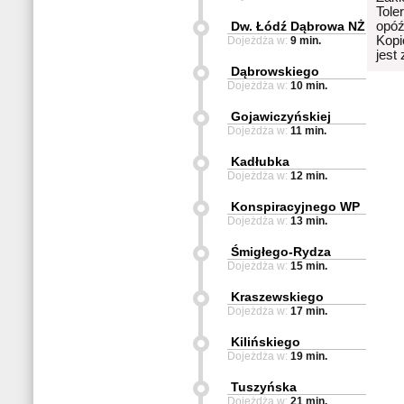
Tole
Dw. Łódź Dąbrowa NŻ
opóź
Kopi
Dojeżdża w:
9 min.
jest
Dąbrowskiego
Dojeżdża w:
10 min.
Gojawiczyńskiej
Dojeżdża w:
11 min.
Kadłubka
Dojeżdża w:
12 min.
Konspiracyjnego WP
Dojeżdża w:
13 min.
Śmigłego-Rydza
Dojeżdża w:
15 min.
Kraszewskiego
Dojeżdża w:
17 min.
Kilińskiego
Dojeżdża w:
19 min.
Tuszyńska
Dojeżdża w:
21 min.