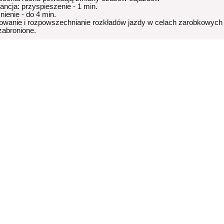
rancja: przyspieszenie - 1 min.
nienie - do 4 min.
owanie i rozpowszechnianie rozkładów jazdy w celach zarobkowych
 zabronione.