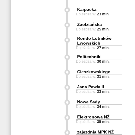
Karpacka
Dojeżdża w:
23 min.
Zaolziańska
Dojeżdża w:
25 min.
Rondo Lotników
Lwowskich
Dojeżdża w:
27 min.
Politechniki
Dojeżdża w:
30 min.
Cieszkowskiego
Dojeżdża w:
31 min.
Jana Pawła II
Dojeżdża w:
33 min.
Nowe Sady
Dojeżdża w:
34 min.
Elektronowa NŻ
Dojeżdża w:
35 min.
zajezdnia MPK NŻ