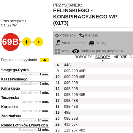
PRZYSTANEK:
FELIŃSKIEGO -
KONSPIRACYJNEGO WP
Czas przejazdu
(0173)
dla:
22:47
Przesiadki
Kierunki
69B
x
Pokaż na mapie
Drukuj
ikony
Tabliczka jak na przystanku
ROBOCZY
SOBOTY
NIEDZIELA
Poprzednie przystanki
4
44B
Śmigłego-Rydza
9
09B
29B
49B
Dojeżdża w:
1 min.
10
09B
29B
49B
Kraszewskiego
11
09B
29B
Dojeżdża w:
3 min.
Kilińskiego
12
09B
29B
Dojeżdża w:
4 min.
16
09B
29B
48B
Tuszyńska
17
09B
48B
Dojeżdża w:
6 min.
18
08B
48B
Karpacka
Dojeżdża w:
8 min.
19
48B
Zaolziańska
20
08B
28B
Dojeżdża w:
10 min.
22
43x
53x
Rondo Lotników Lwowskich
Dojeżdża w:
12 min.
23
12x
20x
40x