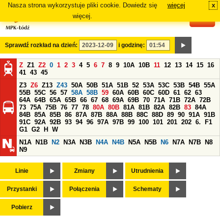
Nasza strona wykorzystuje pliki cookie. Dowiedz się
więcej
x
#
więcej.
Sprawdź rozkład na dzień:
i godzinę:
Z
Z1
Z2
0
1
2
3
4
5
6
7
8
9
10A
10B
11
12
13
14
15
16
41
43
45
Z3
Z6
Z13
Z43
50A
50B
51A
51B
52
53A
53C
53B
54B
55A
55B
55C
56
57
58A
58B
59
60A
60B
60C
60D
61
62
63
64A
64B
65A
65B
66
67
68
69A
69B
70
71A
71B
72A
72B
73
75A
75B
76
77
78
80A
80B
81A
81B
82A
82B
83
84A
84B
85A
85B
86
87A
87B
88A
88B
88C
88D
89
90
91A
91B
91C
92A
92B
93
94
96
97A
97B
99
100
101
201
202
6.
F1
G1
G2
H
W
N1A
N1B
N2
N3A
N3B
N4A
N4B
N5A
N5B
N6
N7A
N7B
N8
N9
Linie
Zmiany
Utrudnienia
Przystanki
Połączenia
Schematy
Pobierz