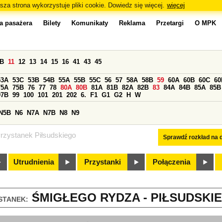
sza strona wykorzystuje pliki cookie. Dowiedz się więcej.
więcej
a pasażera
Bilety
Komunikaty
Reklama
Przetargi
O MPK
0B
11
12
13
14
15
16
41
43
45
53A
53C
53B
54B
55A
55B
55C
56
57
58A
58B
59
60A
60B
60C
60
75A
75B
76
77
78
80A
80B
81A
81B
82A
82B
83
84A
84B
85A
85B
97B
99
100
101
201
202
6.
F1
G1
G2
H
W
N5B
N6
N7A
N7B
N8
N9
rzystanek Piłsudskiego
Sprawdź rozkład na d
Utrudnienia
Przystanki
Połączenia
ŚMIGŁEGO RYDZA - PIŁSUDSKIE
STANEK: