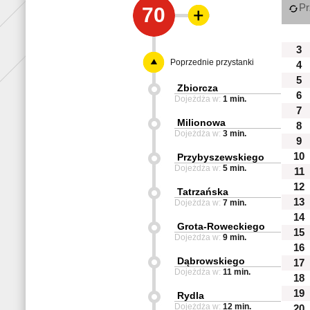
Pr
70
3
Poprzednie przystanki
4
5
Zbiorcza
6
Dojeżdża w:
1 min.
7
Milionowa
8
Dojeżdża w:
3 min.
9
10
Przybyszewskiego
Dojeżdża w:
5 min.
11
12
Tatrzańska
13
Dojeżdża w:
7 min.
14
Grota-Roweckiego
15
Dojeżdża w:
9 min.
16
Dąbrowskiego
17
Dojeżdża w:
11 min.
18
19
Rydla
Dojeżdża w:
12 min.
20