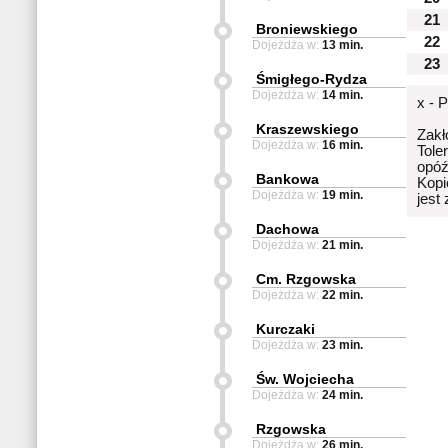
21
Broniewskiego
22
Dojeżdża w:
13 min.
23
Śmigłego-Rydza
Dojeżdża w:
14 min.
x - 
Kraszewskiego
Zakł
Dojeżdża w:
16 min.
Tole
opóź
Bankowa
Kopi
Dojeżdża w:
19 min.
jest
Dachowa
Dojeżdża w:
21 min.
Cm. Rzgowska
Dojeżdża w:
22 min.
Kurczaki
Dojeżdża w:
23 min.
Św. Wojciecha
Dojeżdża w:
24 min.
Rzgowska
Dojeżdża w:
26 min.