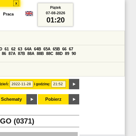
x
Piątek
07-08-2026
Praca
01:20
D
61
62
63
64A
64B
65A
65B
66
67
86
87A
87B
88A
88B
88C
88D
89
90
zień:
i godzinę:
Schematy
Pobierz
GO (0371)