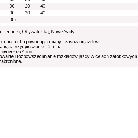
00
20
40
00
20
40
00x
Politechniki, Obywatelską, Nowe Sady
ócenia ruchu powodują zmiany czasów odjazdów
rancja: przyspieszenie - 1 min.
nienie - do 4 min.
owanie i rozpowszechnianie rozkładów jazdy w celach zarobkowych
 zabronione.