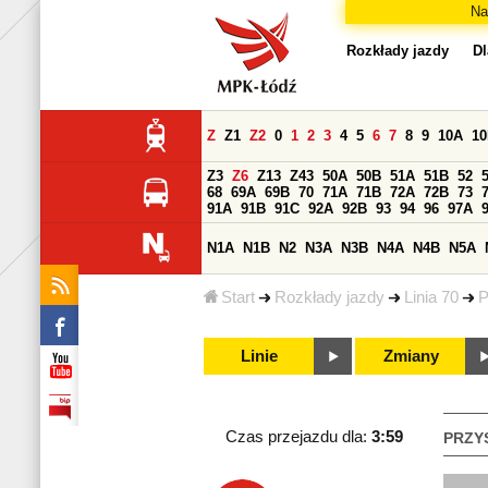
Na
Rozkłady jazdy
Dl
Z
Z1
Z2
0
1
2
3
4
5
6
7
8
9
10A
1
Z3
Z6
Z13
Z43
50A
50B
51A
51B
52
68
69A
69B
70
71A
71B
72A
72B
73
91A
91B
91C
92A
92B
93
94
96
97A
N1A
N1B
N2
N3A
N3B
N4A
N4B
N5A
Start
Rozkłady jazdy
Linia 70
P
Linie
Zmiany
Czas przejazdu dla:
3:59
PRZY