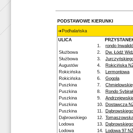
PODSTAWOWE KIERUNKI
Podhalańska
ULICA
PRZYSTANE
1.
rondo Inwalid
Służbowa
2.
Dw. Łódź Wi
Służbowa
3.
Jurczyńskieg
Augustów
4.
Rokicińska N
Rokicińska
5.
Lermontowa
Rokicińska
6.
Gogola
Puszkina
7.
Chmielowskie
Puszkina
8.
Rondo Sybira
Puszkina
9.
Andrzejewski
Puszkina
10.
Dostawcza N
Puszkina
11.
Dąbrowskieg
Dąbrowskiego
12.
Tomaszowsk
Lodowa
13.
Dąbrowskieg
Lodowa
14.
Lodowa 97 N