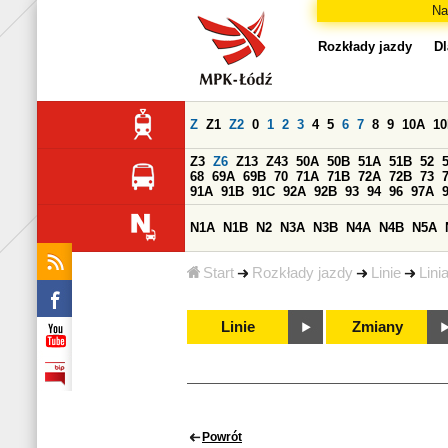
Na
Rozkłady jazdy
Dl
Z
Z1
Z2
0
1
2
3
4
5
6
7
8
9
10A
1
Z3
Z6
Z13
Z43
50A
50B
51A
51B
52
68
69A
69B
70
71A
71B
72A
72B
73
91A
91B
91C
92A
92B
93
94
96
97A
N1A
N1B
N2
N3A
N3B
N4A
N4B
N5A
Start
Rozkłady jazdy
Linie
Lini
Linie
Zmiany
Powrót