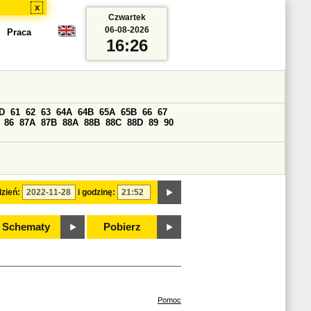
x
Czwartek
06-08-2026
Praca
16:26
D
61
62
63
64A
64B
65A
65B
66
67
86
87A
87B
88A
88B
88C
88D
89
90
zień:
i godzinę:
Schematy
Pobierz
Pomoc