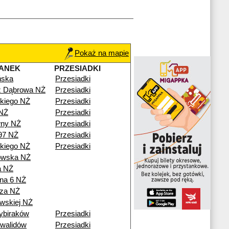
Pokaż na mapie
ANEK
PRZESIADKI
ńska
Przesiadki
ź Dąbrowa NŻ
Przesiadki
kiego NŻ
Przesiadki
NŻ
Przesiadki
ny NŻ
Przesiadki
97 NŻ
Przesiadki
kiego NŻ
Przesiadki
owska NŻ
a NŻ
na 6 NŻ
za NŻ
wskiej NŻ
ybiraków
Przesiadki
nwalidów
Przesiadki