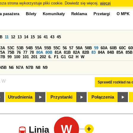
sza strona wykorzystuje pliki cookie. Dowiedz się więcej.
więcej
a pasażera
Bilety
Komunikaty
Reklama
Przetargi
O MPK
0B
11
12
13
14
15
16
41
43
45
53A
53C
53B
54B
55A
55B
55C
56
57
58A
58B
59
60A
60B
60C
60
75A
75B
76
77
78
80A
80B
81A
81B
82A
82B
83
84A
84B
85A
85B
97B
99
100
101
201
202
6.
F1
G1
G2
H
W
N5B
N6
N7A
N7B
N8
N9
a W
Sprawdź rozkład na d
Utrudnienia
Przystanki
Połączenia
W
Linia