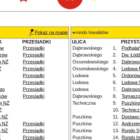
Pokaż na mapie
rondo Inwalidów
K
PRZESIADKI
ULICA
PRZYST
ów
Przesiadki
Dąbrowskiego
1.
Podhala
dzew
Przesiadki
Dąbrowskiego
2.
Dw. Łód
o NŻ
Przesiadki
Ossendowskiego
3.
Dąbrows
Ż
Przesiadki
Ossendowskiego
4.
Lodowa 
Przesiadki
Lodowa
5.
Ordonów
Przesiadki
Lodowa
6.
Lodowa 
go
Przesiadki
Lodowa
7.
Dąbrows
ków
Przesiadki
Dąbrowskiego
8.
Tomasz
ej NŻ
Techniczna
9.
Puszkin
Ż
10.
Technicz
o NŻ
Puszkina
11.
Dostawc
a NŻ
Przesiadki
Puszkina
12.
Andrzeje
o NŻ
Przesiadki
Puszkina
13.
Rondo S
Ż
Przesiadki
Puszkina
14.
Rondo I