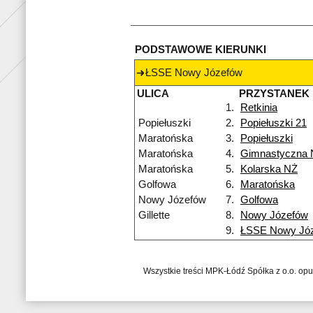
PODSTAWOWE KIERUNKI
ŁSSE Nowy Józefów
ULICA
PRZYSTANEK
1.
Retkinia
Popiełuszki
2.
Popiełuszki 21
Maratońska
3.
Popiełuszki
Maratońska
4.
Gimnastyczna 
Maratońska
5.
Kolarska NŻ
Golfowa
6.
Maratońska
Nowy Józefów
7.
Golfowa
Gillette
8.
Nowy Józefów
9.
ŁSSE Nowy Jó
Wszystkie treści MPK-Łódź Spółka z o.o. op