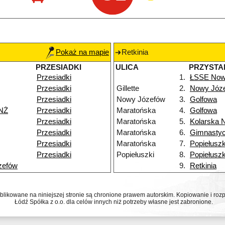
Pokaż na mapie
Retkinia
PRZESIADKI
ULICA
PRZYSTA
Przesiadki
1.
ŁSSE Now
Przesiadki
Gillette
2.
Nowy Józ
Przesiadki
Nowy Józefów
3.
Golfowa
NŻ
Przesiadki
Maratońska
4.
Golfowa
Przesiadki
Maratońska
5.
Kolarska 
Przesiadki
Maratońska
6.
Gimnasty
Przesiadki
Maratońska
7.
Popiełuszk
Przesiadki
Popiełuszki
8.
Popiełuszk
zefów
9.
Retkinia
ublikowane na niniejszej stronie są chronione prawem autorskim. Kopiowanie i r
Łódź Spółka z o.o. dla celów innych niż potrzeby własne jest zabronione.