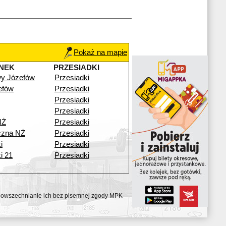
Pokaż na mapie
NEK
PRZESIADKI
y Józefów
Przesiadki
efów
Przesiadki
Przesiadki
Przesiadki
NŻ
Przesiadki
czna NŻ
Przesiadki
i
Przesiadki
i 21
Przesiadki
ozpowszechnianie ich bez pisemnej zgody MPK-