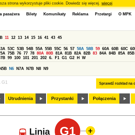
sza strona wykorzystuje pliki cookie. Dowiedz się więcej.
więcej
a pasażera
Bilety
Komunikaty
Reklama
Przetargi
O MPK
0B
11
12
13
14
15
16
41
43
45
53A
53C
53B
54B
55A
55B
55C
56
57
58A
58B
59
60A
60B
60C
60
75A
75B
76
77
78
80A
80B
81A
81B
82A
82B
83
84A
84B
85A
85B
97B
99
100
101
201
202
6.
F1
G1
G2
H
W
N5B
N6
N7A
N7B
N8
N9
a G1
Sprawdź rozkład na d
Utrudnienia
Przystanki
Połączenia
G1
Linia