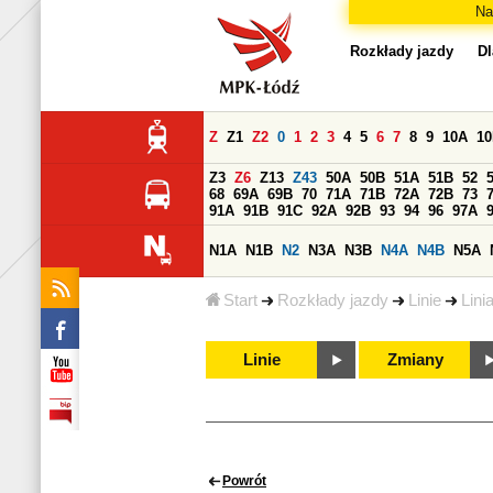
Na
Rozkłady jazdy
Dl
Z
Z1
Z2
0
1
2
3
4
5
6
7
8
9
10A
1
Z3
Z6
Z13
Z43
50A
50B
51A
51B
52
68
69A
69B
70
71A
71B
72A
72B
73
91A
91B
91C
92A
92B
93
94
96
97A
N1A
N1B
N2
N3A
N3B
N4A
N4B
N5A
Start
Rozkłady jazdy
Linie
Lini
Linie
Zmiany
Powrót