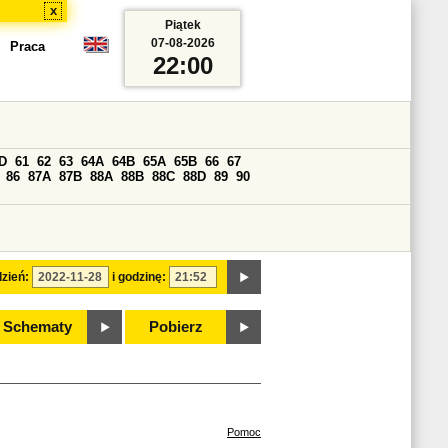
x
Piątek
07-08-2026
Praca
22:00
D
61
62
63
64A
64B
65A
65B
66
67
86
87A
87B
88A
88B
88C
88D
89
90
zień:
i godzinę:
Schematy
Pobierz
Pomoc