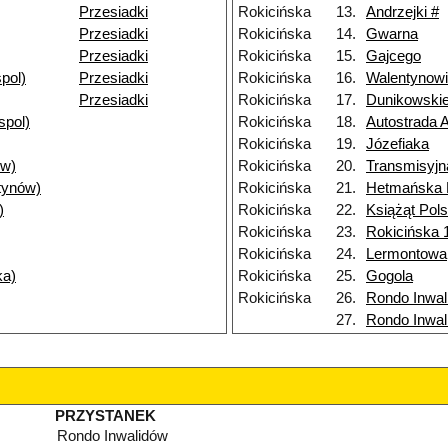
Przesiadki
Rokicińska
13.
Andrzejki #
Przesiadki
Rokicińska
14.
Gwarna
Przesiadki
Rokicińska
15.
Gajcego
pol)
Przesiadki
Rokicińska
16.
Walentynow
Przesiadki
Rokicińska
17.
Dunikowski
spol)
Rokicińska
18.
Autostrada 
Rokicińska
19.
Józefiaka
ów)
Rokicińska
20.
Transmisyjn
tynów)
Rokicińska
21.
Hetmańska
)
Rokicińska
22.
Książąt Pol
Rokicińska
23.
Rokicińska 
Rokicińska
24.
Lermontowa
ka)
Rokicińska
25.
Gogola
Rokicińska
26.
Rondo Inwal
27.
Rondo Inwal
PRZYSTANEK
Rondo Inwalidów