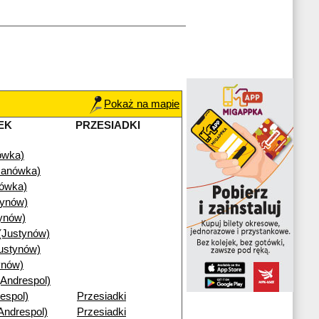
Pokaż na mapie
EK
PRZESIADKI
ówka)
Janówka)
nówka)
tynów)
ynów)
(Justynów)
ustynów)
ynów)
(Andrespol)
espol)
Przesiadki
Andrespol)
Przesiadki