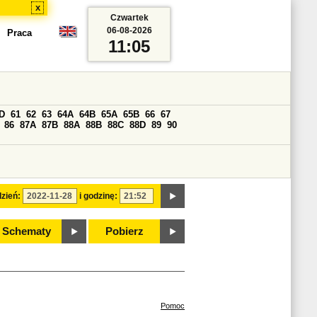
x
Czwartek
06-08-2026
Praca
11:05
D
61
62
63
64A
64B
65A
65B
66
67
86
87A
87B
88A
88B
88C
88D
89
90
zień:
i godzinę:
Schematy
Pobierz
Pomoc