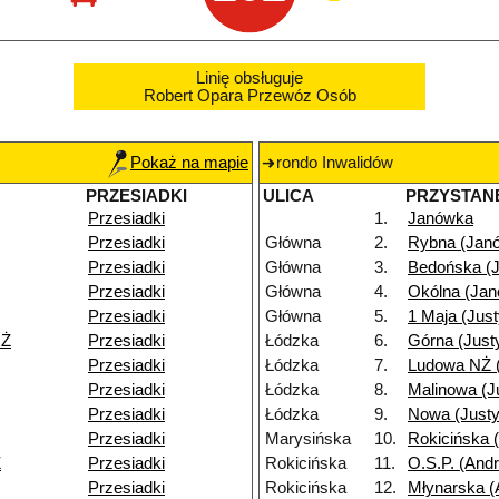
Linię obsługuje
Robert Opara Przewóz Osób
Pokaż na mapie
rondo Inwalidów
PRZESIADKI
ULICA
PRZYSTAN
Przesiadki
1.
Janówka
Przesiadki
Główna
2.
Rybna (Jan
Przesiadki
Główna
3.
Bedońska (
Przesiadki
Główna
4.
Okólna (Ja
Przesiadki
Główna
5.
1 Maja (Jus
NŻ
Przesiadki
Łódzka
6.
Górna (Just
Przesiadki
Łódzka
7.
Ludowa NŻ 
Przesiadki
Łódzka
8.
Malinowa (J
Przesiadki
Łódzka
9.
Nowa (Just
Przesiadki
Marysińska
10.
Rokicińska 
Ż
Przesiadki
Rokicińska
11.
O.S.P. (Andr
Przesiadki
Rokicińska
12.
Młynarska (