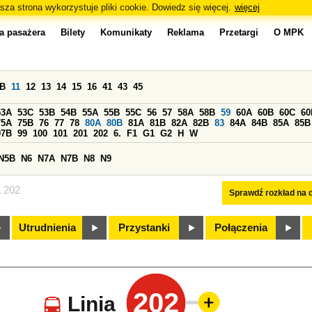
sza strona wykorzystuje pliki cookie. Dowiedz się więcej.
więcej
a pasażera
Bilety
Komunikaty
Reklama
Przetargi
O MPK
0B
11
12
13
14
15
16
41
43
45
53A
53C
53B
54B
55A
55B
55C
56
57
58A
58B
59
60A
60B
60C
60
75A
75B
76
77
78
80A
80B
81A
81B
82A
82B
83
84A
84B
85A
85B
97B
99
100
101
201
202
6.
F1
G1
G2
H
W
N5B
N6
N7A
N7B
N8
N9
a 202
Sprawdź rozkład na d
Utrudnienia
Przystanki
Połączenia
202
Linia