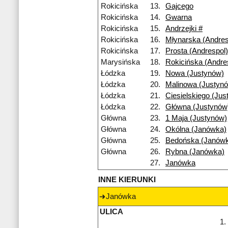
Rokicińska
13.
Gajcego
Rokicińska
14.
Gwarna
Rokicińska
15.
Andrzejki #
Rokicińska
16.
Młynarska (Andres
Rokicińska
17.
Prosta (Andrespol)
Marysińska
18.
Rokicińska (Andre
Łódzka
19.
Nowa (Justynów)
Łódzka
20.
Malinowa (Justyn
Łódzka
21.
Ciesielskiego (Jus
Łódzka
22.
Główna (Justynów
Główna
23.
1 Maja (Justynów)
Główna
24.
Okólna (Janówka)
Główna
25.
Bedońska (Janów
Główna
26.
Rybna (Janówka)
27.
Janówka
INNE KIERUNKI
Janówka
ULICA
1.