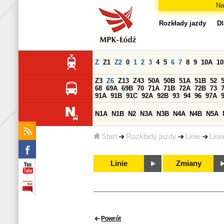
Na
Rozkłady jazdy
Dl
Z
Z1
Z2
0
1
2
3
4
5
6
7
8
9
10A
1
Z3
Z6
Z13
Z43
50A
50B
51A
51B
52
68
69A
69B
70
71A
71B
72A
72B
73
91A
91B
91C
92A
92B
93
94
96
97A
N1A
N1B
N2
N3A
N3B
N4A
N4B
N5A
Start
Rozkłady jazdy
Linie
Lini
Linie
Zmiany
Powrót