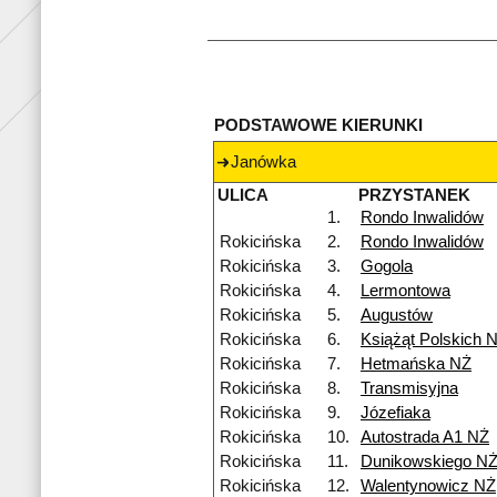
PODSTAWOWE KIERUNKI
Janówka
ULICA
PRZYSTANEK
1.
Rondo Inwalidów
Rokicińska
2.
Rondo Inwalidów
Rokicińska
3.
Gogola
Rokicińska
4.
Lermontowa
Rokicińska
5.
Augustów
Rokicińska
6.
Książąt Polskich 
Rokicińska
7.
Hetmańska NŻ
Rokicińska
8.
Transmisyjna
Rokicińska
9.
Józefiaka
Rokicińska
10.
Autostrada A1 NŻ
Rokicińska
11.
Dunikowskiego N
Rokicińska
12.
Walentynowicz NŻ