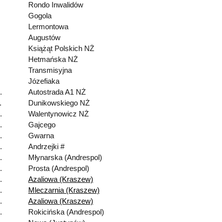
Rondo Inwalidów
Gogola
Lermontowa
Augustów
Książąt Polskich NŻ
Hetmańska NŻ
Transmisyjna
Józefiaka
.
Autostrada A1 NŻ
.
Dunikowskiego NŻ
.
Walentynowicz NŻ
.
Gajcego
.
Gwarna
.
Andrzejki #
.
Młynarska (Andrespol)
.
Prosta (Andrespol)
.
Azaliowa (Kraszew)
.
Mleczarnia (Kraszew)
.
Azaliowa (Kraszew)
.
Rokicińska (Andrespol)