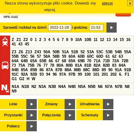
Nasza strona wykorzystuje pliki cookie. Dowiedz się
więcej
x
#
więcej.
Sprawdź rozkład na dzień:
i godzinę:
Z
Z1
Z2
0
1
2
3
4
5
6
7
8
9
10A
10B
11
12
13
14
15
16
41
43
45
Z3
Z6
Z13
Z43
50A
50B
51A
51B
52
53A
53C
53B
54B
55A
55B
55C
56
57
58A
58B
59
60A
60B
60C
60D
61
62
63
64A
64B
65A
65B
66
67
68
69A
69B
70
71A
71B
72A
72B
73
75A
75B
76
77
78
80A
80B
81A
81B
82A
82B
83
84A
84B
85A
85B
86
87A
87B
88A
88B
88C
88D
89
90
91A
91B
91C
92A
92B
93
94
96
97A
97B
99
100
101
201
202
6.
F1
G1
G2
H
W
N1A
N1B
N2
N3A
N3B
N4A
N4B
N5A
N5B
N6
N7A
N7B
N8
N9
Linie
Zmiany
Utrudnienia
Przystanki
Połączenia
Schematy
Pobierz