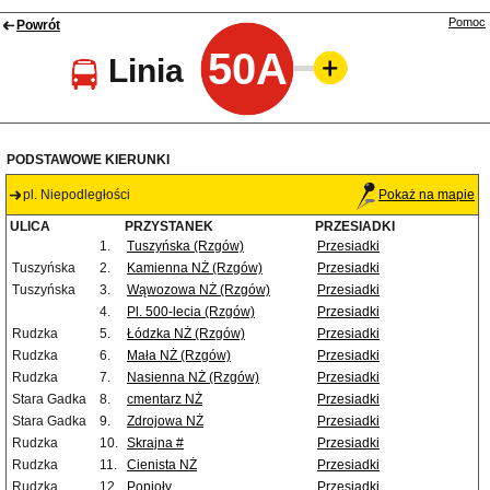
Pomoc
Powrót
50A
Linia
PODSTAWOWE KIERUNKI
pl. Niepodległości
Pokaż na mapie
ULICA
PRZYSTANEK
PRZESIADKI
1.
Tuszyńska (Rzgów)
Przesiadki
Tuszyńska
2.
Kamienna NŻ (Rzgów)
Przesiadki
Tuszyńska
3.
Wąwozowa NŻ (Rzgów)
Przesiadki
4.
Pl. 500-lecia (Rzgów)
Przesiadki
Rudzka
5.
Łódzka NŻ (Rzgów)
Przesiadki
Rudzka
6.
Mała NŻ (Rzgów)
Przesiadki
Rudzka
7.
Nasienna NŻ (Rzgów)
Przesiadki
Stara Gadka
8.
cmentarz NŻ
Przesiadki
Stara Gadka
9.
Zdrojowa NŻ
Przesiadki
Rudzka
10.
Skrajna #
Przesiadki
Rudzka
11.
Cienista NŻ
Przesiadki
Rudzka
12.
Popioły
Przesiadki