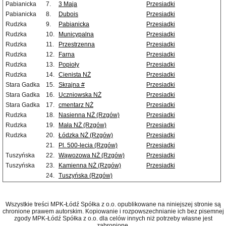
Pabianicka
7.
3 Maja
Przesiadki
Pabianicka
8.
Dubois
Przesiadki
Rudzka
9.
Pabianicka
Przesiadki
Rudzka
10.
Municypalna
Przesiadki
Rudzka
11.
Przestrzenna
Przesiadki
Rudzka
12.
Farna
Przesiadki
Rudzka
13.
Popioły
Przesiadki
Rudzka
14.
Cienista NŻ
Przesiadki
Stara Gadka
15.
Skrajna #
Przesiadki
Stara Gadka
16.
Uczniowska NŻ
Przesiadki
Stara Gadka
17.
cmentarz NŻ
Przesiadki
Rudzka
18.
Nasienna NŻ (Rzgów)
Przesiadki
Rudzka
19.
Mała NŻ (Rzgów)
Przesiadki
Rudzka
20.
Łódzka NŻ (Rzgów)
Przesiadki
21.
Pl. 500-lecia (Rzgów)
Przesiadki
Tuszyńska
22.
Wąwozowa NŻ (Rzgów)
Przesiadki
Tuszyńska
23.
Kamienna NŻ (Rzgów)
Przesiadki
24.
Tuszyńska (Rzgów)
Wszystkie treści MPK-Łódź Spółka z o.o. opublikowane na niniejszej stronie są
chronione prawem autorskim. Kopiowanie i rozpowszechnianie ich bez pisemnej
zgody MPK-Łódź Spółka z o.o. dla celów innych niż potrzeby własne jest
zabronione.