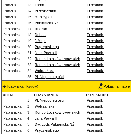
Rudzka
13.
Farna
Przesiadki
Rudzka
14.
Przestrzenna
Przesiadki
Rudzka
15.
Municypalna
Przesiadki
Rudzka
16.
Pabianicka NŻ
Przesiadki
Pabianicka
17.
Rudzka
Przesiadki
Pabianicka
18.
Dubois
Przesiadki
Pabianicka
19.
3 Maja
Przesiadki
Pabianicka
20.
Prądzyńskiego
Przesiadki
Pabianicka
21.
Jana Pawła II
Przesiadki
Pabianicka
22.
Rondo Lotników Lwowskich
Przesiadki
Pabianicka
23.
Rondo Lotników Lwowskich
Przesiadki
Pabianicka
24.
Wólczańska
Przesiadki
25.
Pl. Niepodległości
Tuszyńska (Rzgów)
Pokaż na mapie
ULICA
PRZYSTANEK
PRZESIADKI
1.
Pl. Niepodległości
Przesiadki
Pabianicka
2.
Wólczańska
Przesiadki
Pabianicka
3.
Rondo Lotników Lwowskich
Przesiadki
Pabianicka
4.
Jana Pawła II
Przesiadki
Pabianicka
5.
Dw. Łódź Pabianicka NŻ
Przesiadki
Pabianicka
6.
Prądzyńskiego
Przesiadki