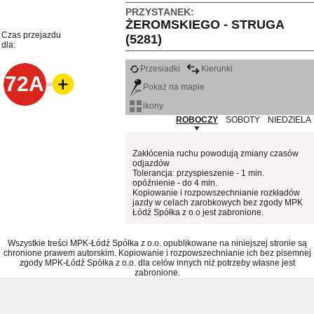
PRZYSTANEK:
ŻEROMSKIEGO - STRUGA
Czas przejazdu
(5281)
dla:
Przesiadki
Kierunki
72A
Pokaż na mapie
ikony
ROBOCZY
SOBOTY
NIEDZIELA
Zakłócenia ruchu powodują zmiany czasów
odjazdów
Tolerancja: przyspieszenie - 1 min.
opóźnienie - do 4 min.
Kopiowanie i rozpowszechnianie rozkładów
jazdy w celach zarobkowych bez zgody MPK
Łódź Spółka z o.o jest zabronione.
Wszystkie treści MPK-Łódź Spółka z o.o. opublikowane na niniejszej stronie są
chronione prawem autorskim. Kopiowanie i rozpowszechnianie ich bez pisemnej
zgody MPK-Łódź Spółka z o.o. dla celów innych niż potrzeby własne jest
zabronione.