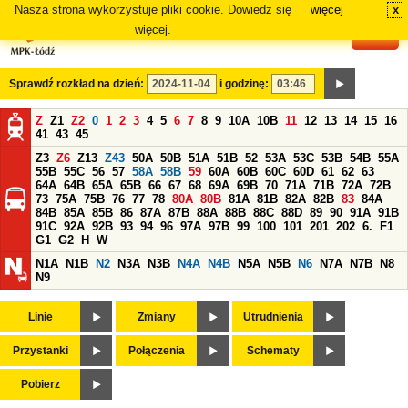
Nasza strona wykorzystuje pliki cookie. Dowiedz się
więcej
x
#
więcej.
Sprawdź rozkład na dzień:
i godzinę:
Z
Z1
Z2
0
1
2
3
4
5
6
7
8
9
10A
10B
11
12
13
14
15
16
41
43
45
Z3
Z6
Z13
Z43
50A
50B
51A
51B
52
53A
53C
53B
54B
55A
55B
55C
56
57
58A
58B
59
60A
60B
60C
60D
61
62
63
64A
64B
65A
65B
66
67
68
69A
69B
70
71A
71B
72A
72B
73
75A
75B
76
77
78
80A
80B
81A
81B
82A
82B
83
84A
84B
85A
85B
86
87A
87B
88A
88B
88C
88D
89
90
91A
91B
91C
92A
92B
93
94
96
97A
97B
99
100
101
201
202
6.
F1
G1
G2
H
W
N1A
N1B
N2
N3A
N3B
N4A
N4B
N5A
N5B
N6
N7A
N7B
N8
N9
Linie
Zmiany
Utrudnienia
Przystanki
Połączenia
Schematy
Pobierz