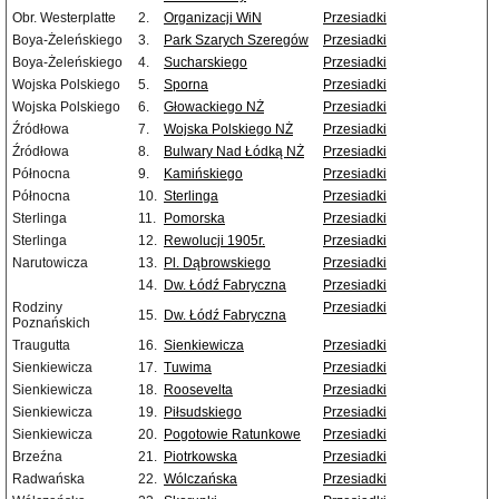
Obr. Westerplatte
2.
Organizacji WiN
Przesiadki
Boya-Żeleńskiego
3.
Park Szarych Szeregów
Przesiadki
Boya-Żeleńskiego
4.
Sucharskiego
Przesiadki
Wojska Polskiego
5.
Sporna
Przesiadki
Wojska Polskiego
6.
Głowackiego NŻ
Przesiadki
Źródłowa
7.
Wojska Polskiego NŻ
Przesiadki
Źródłowa
8.
Bulwary Nad Łódką NŻ
Przesiadki
Północna
9.
Kamińskiego
Przesiadki
Północna
10.
Sterlinga
Przesiadki
Sterlinga
11.
Pomorska
Przesiadki
Sterlinga
12.
Rewolucji 1905r.
Przesiadki
Narutowicza
13.
Pl. Dąbrowskiego
Przesiadki
14.
Dw. Łódź Fabryczna
Przesiadki
Rodziny
Przesiadki
15.
Dw. Łódź Fabryczna
Poznańskich
Traugutta
16.
Sienkiewicza
Przesiadki
Sienkiewicza
17.
Tuwima
Przesiadki
Sienkiewicza
18.
Roosevelta
Przesiadki
Sienkiewicza
19.
Piłsudskiego
Przesiadki
Sienkiewicza
20.
Pogotowie Ratunkowe
Przesiadki
Brzeźna
21.
Piotrkowska
Przesiadki
Radwańska
22.
Wólczańska
Przesiadki