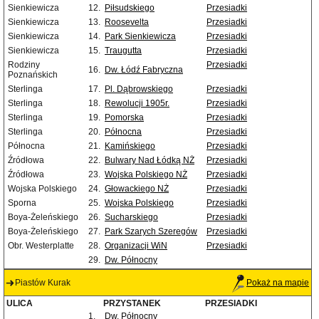
Sienkiewicza
12.
Piłsudskiego
Przesiadki
Sienkiewicza
13.
Roosevelta
Przesiadki
Sienkiewicza
14.
Park Sienkiewicza
Przesiadki
Sienkiewicza
15.
Traugutta
Przesiadki
Rodziny
Przesiadki
16.
Dw. Łódź Fabryczna
Poznańskich
Sterlinga
17.
Pl. Dąbrowskiego
Przesiadki
Sterlinga
18.
Rewolucji 1905r.
Przesiadki
Sterlinga
19.
Pomorska
Przesiadki
Sterlinga
20.
Północna
Przesiadki
Północna
21.
Kamińskiego
Przesiadki
Źródłowa
22.
Bulwary Nad Łódką NŻ
Przesiadki
Źródłowa
23.
Wojska Polskiego NŻ
Przesiadki
Wojska Polskiego
24.
Głowackiego NŻ
Przesiadki
Sporna
25.
Wojska Polskiego
Przesiadki
Boya-Żeleńskiego
26.
Sucharskiego
Przesiadki
Boya-Żeleńskiego
27.
Park Szarych Szeregów
Przesiadki
Obr. Westerplatte
28.
Organizacji WiN
Przesiadki
29.
Dw. Północny
Piastów Kurak
Pokaż na mapie
ULICA
PRZYSTANEK
PRZESIADKI
1.
Dw. Północny