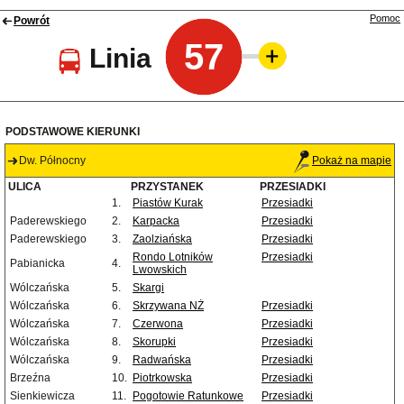
Pomoc
Powrót
57
Linia
PODSTAWOWE KIERUNKI
Dw. Północny
Pokaż na mapie
ULICA
PRZYSTANEK
PRZESIADKI
1.
Piastów Kurak
Przesiadki
Paderewskiego
2.
Karpacka
Przesiadki
Paderewskiego
3.
Zaolziańska
Przesiadki
Rondo Lotników
Przesiadki
Pabianicka
4.
Lwowskich
Wólczańska
5.
Skargi
Wólczańska
6.
Skrzywana NŻ
Przesiadki
Wólczańska
7.
Czerwona
Przesiadki
Wólczańska
8.
Skorupki
Przesiadki
Wólczańska
9.
Radwańska
Przesiadki
Brzeźna
10.
Piotrkowska
Przesiadki
Sienkiewicza
11.
Pogotowie Ratunkowe
Przesiadki