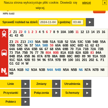
Nasza strona wykorzystuje pliki cookie. Dowiedz się
więcej
x
#
więcej.
Sprawdź rozkład na dzień:
i godzinę:
Z
Z1
Z2
0
1
2
3
4
5
6
7
8
9
10A
10B
11
12
13
14
15
16
41
43
45
Z3
Z6
Z13
Z43
50A
50B
51A
51B
52
53A
53C
53B
54B
55A
55B
55C
56
57
58A
58B
59
60A
60B
60C
60D
61
62
63
64A
64B
65A
65B
66
67
68
69A
69B
70
71A
71B
72A
72B
73
75A
75B
76
77
78
80A
80B
81A
81B
82A
82B
83
84A
84B
85A
85B
86
87A
87B
88A
88B
88C
88D
89
90
91A
91B
91C
92A
92B
93
94
96
97A
97B
99
100
101
201
202
6.
F1
G1
G2
H
W
N1A
N1B
N2
N3A
N3B
N4A
N4B
N5A
N5B
N6
N7A
N7B
N8
N9
Linie
Zmiany
Utrudnienia
Przystanki
Połączenia
Schematy
Pobierz