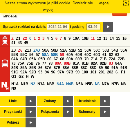
Nasza strona wykorzystuje pliki cookie. Dowiedz się
więcej
x
#
więcej.
Sprawdź rozkład na dzień:
i godzinę:
Z
Z1
Z2
0
1
2
3
4
5
6
7
8
9
10A
10B
11
12
13
14
15
16
41
43
45
Z3
Z6
Z13
Z43
50A
50B
51A
51B
52
53A
53C
53B
54B
55A
55B
55C
56
57
58A
58B
59
60A
60B
60C
60D
61
62
63
64A
64B
65A
65B
66
67
68
69A
69B
70
71A
71B
72A
72B
73
75A
75B
76
77
78
80A
80B
81A
81B
82A
82B
83
84A
84B
85A
85B
86
87A
87B
88A
88B
88C
88D
89
90
91A
91B
91C
92A
92B
93
94
96
97A
97B
99
100
101
201
202
6.
F1
G1
G2
H
W
N1A
N1B
N2
N3A
N3B
N4A
N4B
N5A
N5B
N6
N7A
N7B
N8
N9
Linie
Zmiany
Utrudnienia
Przystanki
Połączenia
Schematy
Pobierz