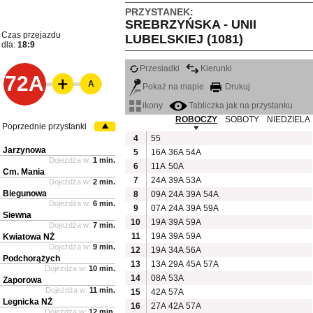
PRZYSTANEK:
SREBRZYŃSKA - UNII
Czas przejazdu
LUBELSKIEJ (1081)
dla:
18:9
Przesiadki
Kierunki
72A
A
Pokaż na mapie
Drukuj
ikony
Tabliczka jak na przystanku
ROBOCZY
SOBOTY
NIEDZIELA
Poprzednie przystanki
4
55
Jarzynowa
5
16A
36A
54A
Dojeżdża w:
1 min.
6
11A
50A
Cm. Mania
7
24A
39A
53A
Dojeżdża w:
2 min.
Biegunowa
8
09A
24A
39A
54A
Dojeżdża w:
6 min.
9
07A
24A
39A
59A
Siewna
10
19A
39A
59A
Dojeżdża w:
7 min.
11
19A
39A
59A
Kwiatowa NŻ
Dojeżdża w:
9 min.
12
19A
34A
56A
Podchorążych
13
13A
29A
45A
57A
Dojeżdża w:
10 min.
14
08A
53A
Zaporowa
Dojeżdża w:
11 min.
15
42A
57A
Legnicka NŻ
16
27A
42A
57A
Dojeżdża w:
12 min.