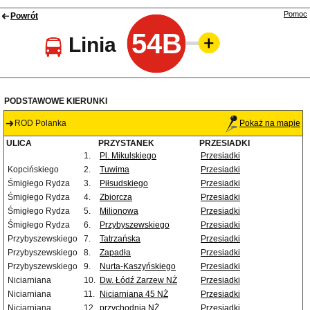
Pomoc
Powrót
54B
Linia
PODSTAWOWE KIERUNKI
ROD Polanka
Pokaż na mapie
ULICA
PRZYSTANEK
PRZESIADKI
1.
Pl. Mikulskiego
Przesiadki
Kopcińskiego
2.
Tuwima
Przesiadki
Śmigłego Rydza
3.
Piłsudskiego
Przesiadki
Śmigłego Rydza
4.
Zbiorcza
Przesiadki
Śmigłego Rydza
5.
Milionowa
Przesiadki
Śmigłego Rydza
6.
Przybyszewskiego
Przesiadki
Przybyszewskiego
7.
Tatrzańska
Przesiadki
Przybyszewskiego
8.
Zapadła
Przesiadki
Przybyszewskiego
9.
Nurta-Kaszyńskiego
Przesiadki
Niciarniana
10.
Dw. Łódź Zarzew NŻ
Przesiadki
Niciarniana
11.
Niciarniana 45 NŻ
Przesiadki
Niciarniana
12.
przychodnia NŻ
Przesiadki