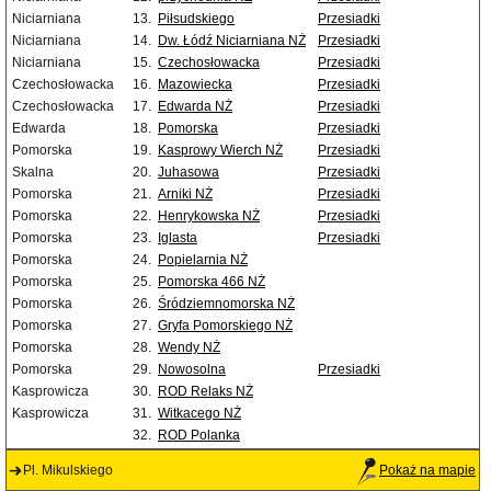
Niciarniana
13.
Piłsudskiego
Przesiadki
Niciarniana
14.
Dw. Łódź Niciarniana NŻ
Przesiadki
Niciarniana
15.
Czechosłowacka
Przesiadki
Czechosłowacka
16.
Mazowiecka
Przesiadki
Czechosłowacka
17.
Edwarda NŻ
Przesiadki
Edwarda
18.
Pomorska
Przesiadki
Pomorska
19.
Kasprowy Wierch NŻ
Przesiadki
Skalna
20.
Juhasowa
Przesiadki
Pomorska
21.
Arniki NŻ
Przesiadki
Pomorska
22.
Henrykowska NŻ
Przesiadki
Pomorska
23.
Iglasta
Przesiadki
Pomorska
24.
Popielarnia NŻ
Pomorska
25.
Pomorska 466 NŻ
Pomorska
26.
Śródziemnomorska NŻ
Pomorska
27.
Gryfa Pomorskiego NŻ
Pomorska
28.
Wendy NŻ
Pomorska
29.
Nowosolna
Przesiadki
Kasprowicza
30.
ROD Relaks NŻ
Kasprowicza
31.
Witkacego NŻ
32.
ROD Polanka
Pl. Mikulskiego
Pokaż na mapie