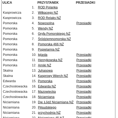
ULICA
PRZYSTANEK
PRZESIADKI
1.
ROD Polanka
Kasprowicza
2.
Witkacego NŻ
Kasprowicza
3.
ROD Relaks NŻ
Pomorska
4.
Nowosolna
Przesiadki
Pomorska
5.
Wendy NŻ
Pomorska
6.
Gryfa Pomorskiego NŻ
Pomorska
7.
Śródziemnomorska NŻ
Pomorska
8.
Pomorska 466 NŻ
Pomorska
9.
Popielarnia NŻ
Pomorska
10.
Iglasta
Przesiadki
Pomorska
11.
Henrykowska NŻ
Przesiadki
Pomorska
12.
Arniki NŻ
Przesiadki
Skalna
13.
Juhasowa
Przesiadki
Skalna
14.
Kasprowy Wierch NŻ
Przesiadki
Edwarda
15.
Pomorska
Przesiadki
Czechosłowacka
16.
Edwarda NŻ
Przesiadki
Czechosłowacka
17.
Mazowiecka
Przesiadki
Czechosłowacka
18.
Niciarniana
Przesiadki
Niciarniana
19.
Dw. Łódź Niciarniana NŻ
Przesiadki
Niciarniana
20.
Piłsudskiego
Przesiadki
Niciarniana
21.
przychodnia NŻ
Przesiadki