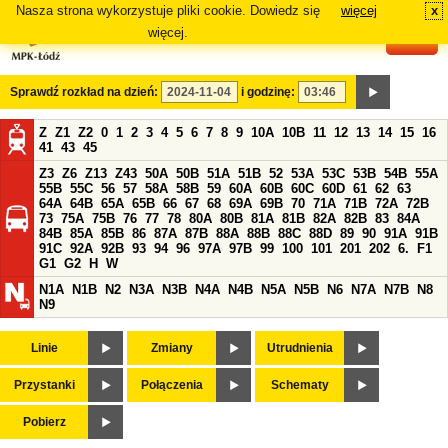
Nasza strona wykorzystuje pliki cookie. Dowiedz się
więcej
x
#
więcej.
Sprawdź rozkład na dzień:
i godzinę:
Z
Z1
Z2
0
1
2
3
4
5
6
7
8
9
10A
10B
11
12
13
14
15
16
41
43
45
Z3
Z6
Z13
Z43
50A
50B
51A
51B
52
53A
53C
53B
54B
55A
55B
55C
56
57
58A
58B
59
60A
60B
60C
60D
61
62
63
64A
64B
65A
65B
66
67
68
69A
69B
70
71A
71B
72A
72B
73
75A
75B
76
77
78
80A
80B
81A
81B
82A
82B
83
84A
84B
85A
85B
86
87A
87B
88A
88B
88C
88D
89
90
91A
91B
91C
92A
92B
93
94
96
97A
97B
99
100
101
201
202
6.
F1
G1
G2
H
W
N1A
N1B
N2
N3A
N3B
N4A
N4B
N5A
N5B
N6
N7A
N7B
N8
N9
Linie
Zmiany
Utrudnienia
Przystanki
Połączenia
Schematy
Pobierz