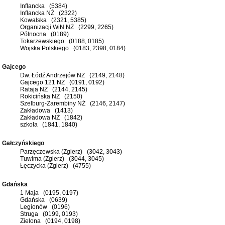
Inflancka (5384)
Inflancka NŻ (2322)
Kowalska (2321, 5385)
Organizacji WiN NŻ (2299, 2265)
Północna (0189)
Tokarzewskiego (0188, 0185)
Wojska Polskiego (0183, 2398, 0184)
Gajcego
Dw. Łódź Andrzejów NŻ (2149, 2148)
Gajcego 121 NŻ (0191, 0192)
Rataja NŻ (2144, 2145)
Rokicińska NŻ (2150)
Szelburg-Zarembiny NŻ (2146, 2147)
Zakładowa (1413)
Zakładowa NŻ (1842)
szkoła (1841, 1840)
Gałczyńskiego
Parzęczewska (Zgierz) (3042, 3043)
Tuwima (Zgierz) (3044, 3045)
Łęczycka (Zgierz) (4755)
Gdańska
1 Maja (0195, 0197)
Gdańska (0639)
Legionów (0196)
Struga (0199, 0193)
Zielona (0194, 0198)