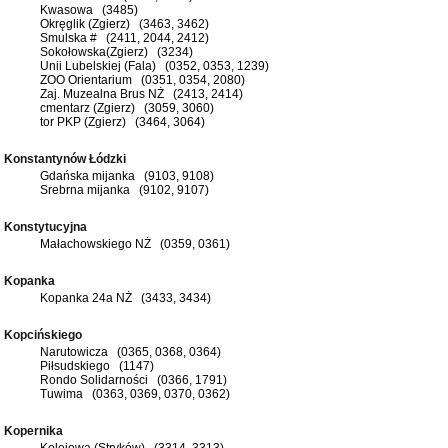
Kwasowa (3485)
Okręglik (Zgierz) (3463, 3462)
Smulska # (2411, 2044, 2412)
Sokołowska(Zgierz) (3234)
Unii Lubelskiej (Fala) (0352, 0353, 1239)
ZOO Orientarium (0351, 0354, 2080)
Zaj. Muzealna Brus NŻ (2413, 2414)
cmentarz (Zgierz) (3059, 3060)
tor PKP (Zgierz) (3464, 3064)
Konstantynów Łódzki
Gdańska mijanka (9103, 9108)
Srebrna mijanka (9102, 9107)
Konstytucyjna
Małachowskiego NŻ (0359, 0361)
Kopanka
Kopanka 24a NŻ (3433, 3434)
Kopcińskiego
Narutowicza (0365, 0368, 0364)
Piłsudskiego (1147)
Rondo Solidarności (0366, 1791)
Tuwima (0363, 0369, 0370, 0362)
Kopernika
Kolejowa (Stryków) (3314, 3313)