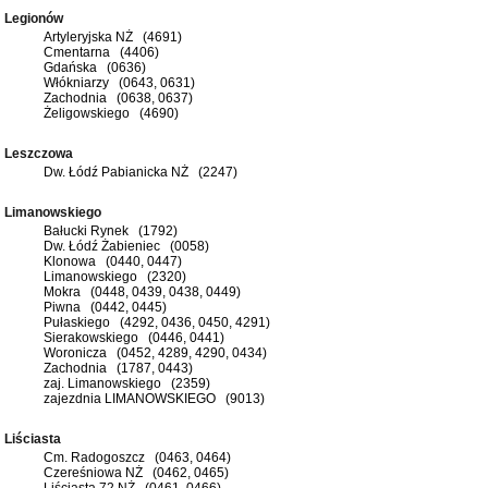
Legionów
Artyleryjska NŻ (4691)
Cmentarna (4406)
Gdańska (0636)
Włókniarzy (0643, 0631)
Zachodnia (0638, 0637)
Żeligowskiego (4690)
Leszczowa
Dw. Łódź Pabianicka NŻ (2247)
Limanowskiego
Bałucki Rynek (1792)
Dw. Łódź Żabieniec (0058)
Klonowa (0440, 0447)
Limanowskiego (2320)
Mokra (0448, 0439, 0438, 0449)
Piwna (0442, 0445)
Pułaskiego (4292, 0436, 0450, 4291)
Sierakowskiego (0446, 0441)
Woronicza (0452, 4289, 4290, 0434)
Zachodnia (1787, 0443)
zaj. Limanowskiego (2359)
zajezdnia LIMANOWSKIEGO (9013)
Liściasta
Cm. Radogoszcz (0463, 0464)
Czereśniowa NŻ (0462, 0465)
Liściasta 72 NŻ (0461, 0466)