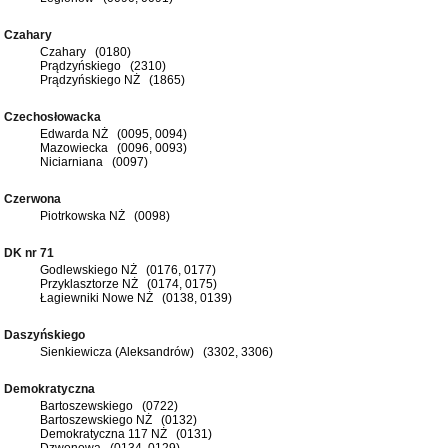
Czahary
Czahary (0180)
Prądzyńskiego (2310)
Prądzyńskiego NŻ (1865)
Czechosłowacka
Edwarda NŻ (0095, 0094)
Mazowiecka (0096, 0093)
Niciarniana (0097)
Czerwona
Piotrkowska NŻ (0098)
DK nr 71
Godlewskiego NŻ (0176, 0177)
Przyklasztorze NŻ (0174, 0175)
Łagiewniki Nowe NŻ (0138, 0139)
Daszyńskiego
Sienkiewicza (Aleksandrów) (3302, 3306)
Demokratyczna
Bartoszewskiego (0722)
Bartoszewskiego NŻ (0132)
Demokratyczna 117 NŻ (0131)
Dzwonowa (0134, 0129)