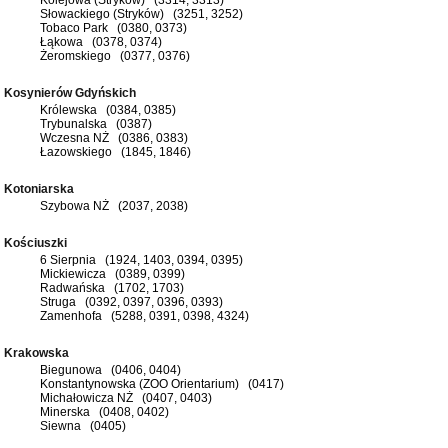
Słowackiego (Stryków) (3251, 3252)
Tobaco Park (0380, 0373)
Łąkowa (0378, 0374)
Żeromskiego (0377, 0376)
Kosynierów Gdyńskich
Królewska (0384, 0385)
Trybunalska (0387)
Wczesna NŻ (0386, 0383)
Łazowskiego (1845, 1846)
Kotoniarska
Szybowa NŻ (2037, 2038)
Kościuszki
6 Sierpnia (1924, 1403, 0394, 0395)
Mickiewicza (0389, 0399)
Radwańska (1702, 1703)
Struga (0392, 0397, 0396, 0393)
Zamenhofa (5288, 0391, 0398, 4324)
Krakowska
Biegunowa (0406, 0404)
Konstantynowska (ZOO Orientarium) (0417)
Michałowicza NŻ (0407, 0403)
Minerska (0408, 0402)
Siewna (0405)