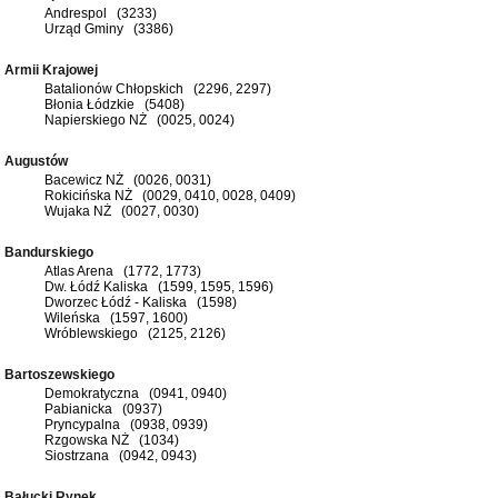
Andrespol (3233)
Urząd Gminy (3386)
Armii Krajowej
Batalionów Chłopskich (2296, 2297)
Błonia Łódzkie (5408)
Napierskiego NŻ (0025, 0024)
Augustów
Bacewicz NŻ (0026, 0031)
Rokicińska NŻ (0029, 0410, 0028, 0409)
Wujaka NŻ (0027, 0030)
Bandurskiego
Atlas Arena (1772, 1773)
Dw. Łódź Kaliska (1599, 1595, 1596)
Dworzec Łódź - Kaliska (1598)
Wileńska (1597, 1600)
Wróblewskiego (2125, 2126)
Bartoszewskiego
Demokratyczna (0941, 0940)
Pabianicka (0937)
Pryncypalna (0938, 0939)
Rzgowska NŻ (1034)
Siostrzana (0942, 0943)
Bałucki Rynek