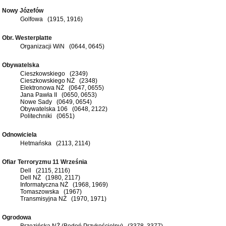
Nowy Józefów
Golfowa (1915, 1916)
Obr. Westerplatte
Organizacji WiN (0644, 0645)
Obywatelska
Cieszkowskiego (2349)
Cieszkowskiego NŻ (2348)
Elektronowa NŻ (0647, 0655)
Jana Pawła II (0650, 0653)
Nowe Sady (0649, 0654)
Obywatelska 106 (0648, 2122)
Politechniki (0651)
Odnowiciela
Hetmańska (2113, 2114)
Ofiar Terroryzmu 11 Września
Dell (2115, 2116)
Dell NŻ (1980, 2117)
Informatyczna NŻ (1968, 1969)
Tomaszowska (1967)
Transmisyjna NŻ (1970, 1971)
Ogrodowa
Brzezińska NŻ (Bedoń Przykościelny) (3378, 3377)