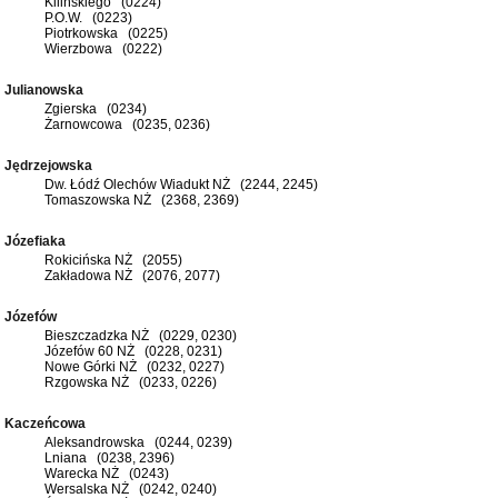
Kilińskiego (0224)
P.O.W. (0223)
Piotrkowska (0225)
Wierzbowa (0222)
Julianowska
Zgierska (0234)
Żarnowcowa (0235, 0236)
Jędrzejowska
Dw. Łódź Olechów Wiadukt NŻ (2244, 2245)
Tomaszowska NŻ (2368, 2369)
Józefiaka
Rokicińska NŻ (2055)
Zakładowa NŻ (2076, 2077)
Józefów
Bieszczadzka NŻ (0229, 0230)
Józefów 60 NŻ (0228, 0231)
Nowe Górki NŻ (0232, 0227)
Rzgowska NŻ (0233, 0226)
Kaczeńcowa
Aleksandrowska (0244, 0239)
Lniana (0238, 2396)
Warecka NŻ (0243)
Wersalska NŻ (0242, 0240)