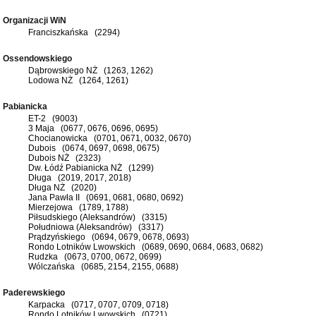
Organizacji WiN
Franciszkańska (2294)
Ossendowskiego
Dąbrowskiego NŻ (1263, 1262)
Lodowa NŻ (1264, 1261)
Pabianicka
ET-2 (9003)
3 Maja (0677, 0676, 0696, 0695)
Chocianowicka (0701, 0671, 0032, 0670)
Dubois (0674, 0697, 0698, 0675)
Dubois NŻ (2323)
Dw. Łódź Pabianicka NŻ (1299)
Długa (2019, 2017, 2018)
Długa NŻ (2020)
Jana Pawła II (0691, 0681, 0680, 0692)
Mierzejowa (1789, 1788)
Piłsudskiego (Aleksandrów) (3315)
Południowa (Aleksandrów) (3317)
Prądzyńskiego (0694, 0679, 0678, 0693)
Rondo Lotników Lwowskich (0689, 0690, 0684, 0683, 0682)
Rudzka (0673, 0700, 0672, 0699)
Wólczańska (0685, 2154, 2155, 0688)
Paderewskiego
Karpacka (0717, 0707, 0709, 0718)
Rondo Lotników Lwowskich (0721)