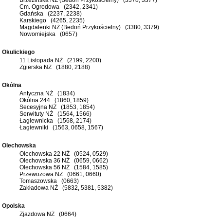
Cm. Ogrodowa (2342, 2341)
Gdańska (2237, 2238)
Karskiego (4265, 2235)
Magdalenki NŻ (Bedoń Przykościelny) (3380, 3379)
Nowomiejska (0657)
Okulickiego
11 Listopada NŻ (2199, 2200)
Zgierska NŻ (1880, 2188)
Okólna
Antyczna NŻ (1834)
Okólna 244 (1860, 1859)
Secesyjna NŻ (1853, 1854)
Serwituty NŻ (1564, 1566)
Łagiewnicka (1568, 2174)
Łagiewniki (1563, 0658, 1567)
Olechowska
Olechowska 22 NŻ (0524, 0529)
Olechowska 36 NŻ (0659, 0662)
Olechowska 56 NŻ (1584, 1585)
Przewozowa NŻ (0661, 0660)
Tomaszowska (0663)
Zakładowa NŻ (5832, 5381, 5382)
Opolska
Zjazdowa NŻ (0664)