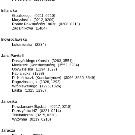
Inflancka
Gibalskiego (0211, 0210)
Marysińska (0212, 0209)
Rondo Powstańców 1863r. (0208, 0213)
Zagajnikowa (1404)
Inowrocławska
Lutomierska (2234)
Jana Pawła II
Daszyńskiego (Konst.) (3283, 3551)
Moniuszki (Konstantynów) (3552, 3284)
Obywatelska (1294, 1327)
Pabianicka (1298)
Pl. Kościuszki (Konstantynów) (3066, 3550, 3549)
Rogozińskiego (1328, 1293)
Wróblewskiego (1295, 1326)
Łaska (1325, 1296)
Janosika
Powstańców Śląskich (0217, 0218)
Pszczyńska NŻ (0221, 0214)
Telefoniczna (0215, 0220)
Wyżynna (0219, 0216)
Jaracza