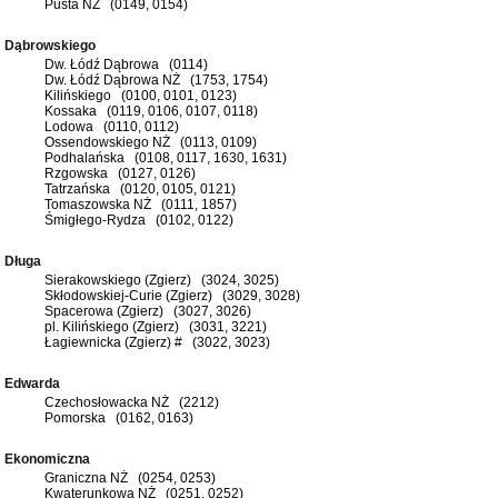
Pusta NŻ (0149, 0154)
Dąbrowskiego
Dw. Łódź Dąbrowa (0114)
Dw. Łódź Dąbrowa NŻ (1753, 1754)
Kilińskiego (0100, 0101, 0123)
Kossaka (0119, 0106, 0107, 0118)
Lodowa (0110, 0112)
Ossendowskiego NŻ (0113, 0109)
Podhalańska (0108, 0117, 1630, 1631)
Rzgowska (0127, 0126)
Tatrzańska (0120, 0105, 0121)
Tomaszowska NŻ (0111, 1857)
Śmigłego-Rydza (0102, 0122)
Długa
Sierakowskiego (Zgierz) (3024, 3025)
Skłodowskiej-Curie (Zgierz) (3029, 3028)
Spacerowa (Zgierz) (3027, 3026)
pl. Kilińskiego (Zgierz) (3031, 3221)
Łagiewnicka (Zgierz) # (3022, 3023)
Edwarda
Czechosłowacka NŻ (2212)
Pomorska (0162, 0163)
Ekonomiczna
Graniczna NŻ (0254, 0253)
Kwaterunkowa NŻ (0251, 0252)