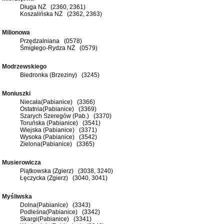
Długa NŻ (2360, 2361)
Koszalińska NŻ (2362, 2363)
Milionowa
Przędzalniana (0578)
Śmigłego-Rydza NŻ (0579)
Modrzewskiego
Biedronka (Brzeziny) (3245)
Moniuszki
Niecała(Pabianice) (3366)
Ostatnia(Pabianice) (3369)
Szarych Szeregów (Pab.) (3370)
Toruńska (Pabianice) (3541)
Wiejska (Pabianice) (3371)
Wysoka (Pabianice) (3542)
Zielona(Pabianice) (3365)
Musierowicza
Piątkowska (Zgierz) (3038, 3240)
Łęczycka (Zgierz) (3040, 3041)
Myśliwska
Dolna(Pabianice) (3343)
Podleśna(Pabianice) (3342)
Skargi(Pabianice) (3341)