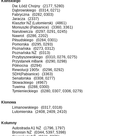
Kilińskiego
Dw. Łódź Chojny (2177, 5280)
Dąbrowskiego (0314, 0271)
Fabryczna (0282, 0303)
Jaracza (2337)
Klasztor NŻ (Lutomiersk) (4861)
Moniuszki (Pabianice) (3360, 3361)
Narutowicza (0297, 0291, 0245)
Nawrot (0286, 2202)
Piłsudskiego (0284, 0301)
Pomorska (0295, 0293)
Poznańska (0273, 0312)
Poznańska NŻ (0313)
Przybyszewskiego (0310, 0276, 0275)
Przystanek mBank (0290, 0298)
Północna (0294)
Rewolucji 1905r. (0296, 0292)
SDH(Pabianice) (3363)
Senatorska (0308, 0277)
Słowackiego (4967)
Tuwima (0288, 0300)
Tymienieckiego (0280, 0307, 0306, 0279)
Klonowa
Limanowskiego (0317, 0318)
Lutomierska (2408, 2409, 2410)
Kolumny
Autostrada A1 NŻ (1796, 1797)
Bronisin NŻ (0344, 5397, 5398)