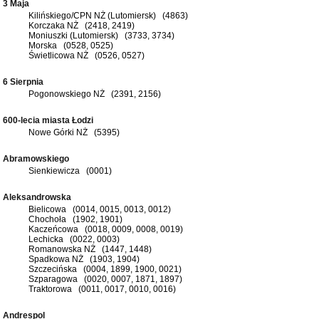
3 Maja
Kilińskiego/CPN NŻ (Lutomiersk) (4863)
Korczaka NŻ (2418, 2419)
Moniuszki (Lutomiersk) (3733, 3734)
Morska (0528, 0525)
Świetlicowa NŻ (0526, 0527)
6 Sierpnia
Pogonowskiego NŻ (2391, 2156)
600-lecia miasta Łodzi
Nowe Górki NŻ (5395)
Abramowskiego
Sienkiewicza (0001)
Aleksandrowska
Bielicowa (0014, 0015, 0013, 0012)
Chochoła (1902, 1901)
Kaczeńcowa (0018, 0009, 0008, 0019)
Lechicka (0022, 0003)
Romanowska NŻ (1447, 1448)
Spadkowa NŻ (1903, 1904)
Szczecińska (0004, 1899, 1900, 0021)
Szparagowa (0020, 0007, 1871, 1897)
Traktorowa (0011, 0017, 0010, 0016)
Andrespol