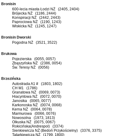
Bronisin
600-lecia miasta Łodzi NŻ (2405, 2404)
Brójecka NŻ (1186, 2444)
Konspiracji NŻ (2442, 2443)
Paprociowa NŻ (1190, 1243)
Wiskicka NŻ (1245, 1247)
Bronisin Dworski
Pogodna NŻ (3521, 3522)
Brukowa
Pojezierska (0055, 0057)
Zbąszyńska NŻ (2386, 0054)
Św. Teresy NŻ (0056)
Brzezińska
Autostrada A1 # (1803, 1802)
CH M1 (1786)
Granatowa NŻ (0069, 0073)
Hiacyntowa NŻ (0072, 0070)
Janosika (0065, 0077)
Karkonoska NŻ (0074, 0068)
Kerna NŻ (0064, 0078)
Marmurowa (0066, 0076)
Nowosolna (1973, 1813)
Olkuska NŻ (0075, 0067)
Rokicińska(Andrespol) (3374)
Sienkiewicza NŻ (Bedoń Przykościelny) (3376, 3375)
Tatarkiewicza NŻ (1799, 1800)