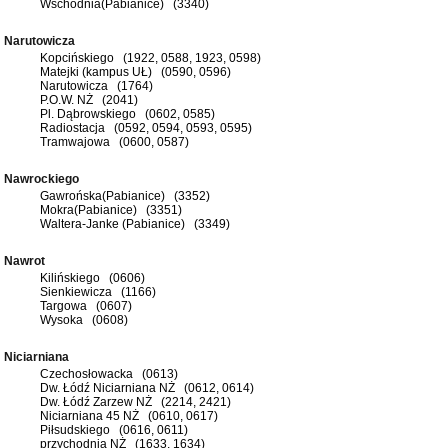
Wschodnia(Pabianice) (3340)
Narutowicza
Kopcińskiego (1922, 0588, 1923, 0598)
Matejki (kampus UŁ) (0590, 0596)
Narutowicza (1764)
P.O.W. NŻ (2041)
Pl. Dąbrowskiego (0602, 0585)
Radiostacja (0592, 0594, 0593, 0595)
Tramwajowa (0600, 0587)
Nawrockiego
Gawrońska(Pabianice) (3352)
Mokra(Pabianice) (3351)
Waltera-Janke (Pabianice) (3349)
Nawrot
Kilińskiego (0606)
Sienkiewicza (1166)
Targowa (0607)
Wysoka (0608)
Niciarniana
Czechosłowacka (0613)
Dw. Łódź Niciarniana NŻ (0612, 0614)
Dw. Łódź Zarzew NŻ (2214, 2421)
Niciarniana 45 NŻ (0610, 0617)
Piłsudskiego (0616, 0611)
przychodnia NŻ (1633, 1634)