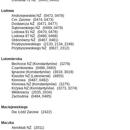
Lodowa
Andrzejewskiej NŻ (0472, 0476)
Cm. Zarzew (0474, 0473)
Dostawcza NŻ (0471, 0477)
Dąbrowskiego NŻ (0469, 0479)
Lodowa 91 NŻ (0470, 0478)
Lodowa 97 NŻ (0480, 0468)
Ordonówny NŻ (0467, 0481)
Przybyszewskiego (2133, 2134, 2249)
Przybyszewskiego NŻ (0627, 2312)
Lutomierska
Bechcice NŻ (Konstantynów) (3276)
Czarnkowska (0486, 0483)
Ignacew (Konstantynów) (3018, 3019)
Klasztor NŻ (Lutomiersk) (4855)
Klonowa (0487, 0482)
Klonowa NŻ (Konstantynów) (3275)
Krzywa NŻ (Konstantynów) (3273, 3274)
Włókniarzy (2035, 2034)
Zachodnia (0484, 0485)
Maciejewskiego
Dw. Łódź Zarzew (2422)
Maczka
Aeroklub NŻ (2011)