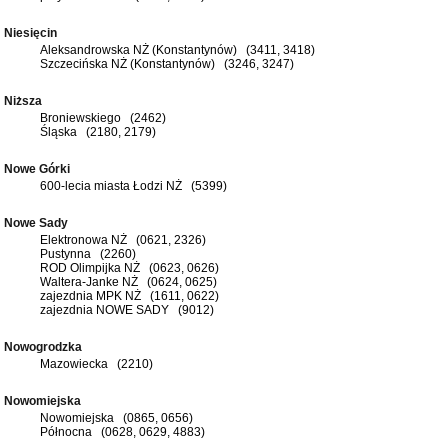
Niesięcin
Aleksandrowska NŻ (Konstantynów) (3411, 3418)
Szczecińska NŻ (Konstantynów) (3246, 3247)
Niższa
Broniewskiego (2462)
Śląska (2180, 2179)
Nowe Górki
600-lecia miasta Łodzi NŻ (5399)
Nowe Sady
Elektronowa NŻ (0621, 2326)
Pustynna (2260)
ROD Olimpijka NŻ (0623, 0626)
Waltera-Janke NŻ (0624, 0625)
zajezdnia MPK NŻ (1611, 0622)
zajezdnia NOWE SADY (9012)
Nowogrodzka
Mazowiecka (2210)
Nowomiejska
Nowomiejska (0865, 0656)
Północna (0628, 0629, 4883)