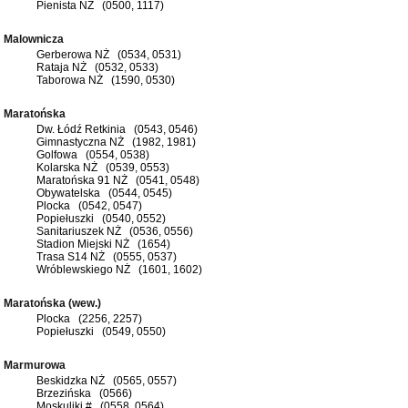
Pienista NŻ (0500, 1117)
Malownicza
Gerberowa NŻ (0534, 0531)
Rataja NŻ (0532, 0533)
Taborowa NŻ (1590, 0530)
Maratońska
Dw. Łódź Retkinia (0543, 0546)
Gimnastyczna NŻ (1982, 1981)
Golfowa (0554, 0538)
Kolarska NŻ (0539, 0553)
Maratońska 91 NŻ (0541, 0548)
Obywatelska (0544, 0545)
Plocka (0542, 0547)
Popiełuszki (0540, 0552)
Sanitariuszek NŻ (0536, 0556)
Stadion Miejski NŻ (1654)
Trasa S14 NŻ (0555, 0537)
Wróblewskiego NŻ (1601, 1602)
Maratońska (wew.)
Plocka (2256, 2257)
Popiełuszki (0549, 0550)
Marmurowa
Beskidzka NŻ (0565, 0557)
Brzezińska (0566)
Moskuliki # (0558, 0564)