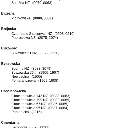
Śnieżna NŻ (0079, 0063)
Brzeźna
Piotrkowska (0080, 0081)
Brójecka
Czternastu Straconych NŻ (0508, 0510)
Paprociowa NŻ (2075, 2074)
Bukowiec
Bukowiec 61 NŻ (3329, 3330)
Byszewska
Boginia NŻ (3083, 3079)
Byszewska 26 # (1906, 1907)
Nowosolna (1905)
Pomarańczowa (1909, 1908)
Chocianowicka
Chocianowicka 143 NŻ (0088, 0083)
Chocianowicka 199 NŻ (0082, 0089)
Chocianowicka 57 NŻ (0086, 0085)
Chocianowicka 95 NŻ (0087, 0084)
Pabianicka (2016)
Cmentarna
Legionów (0090, 0091)