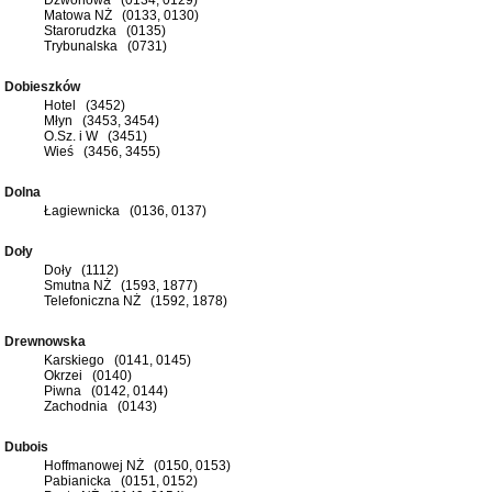
Matowa NŻ (0133, 0130)
Starorudzka (0135)
Trybunalska (0731)
Dobieszków
Hotel (3452)
Młyn (3453, 3454)
O.Sz. i W (3451)
Wieś (3456, 3455)
Dolna
Łagiewnicka (0136, 0137)
Doły
Doły (1112)
Smutna NŻ (1593, 1877)
Telefoniczna NŻ (1592, 1878)
Drewnowska
Karskiego (0141, 0145)
Okrzei (0140)
Piwna (0142, 0144)
Zachodnia (0143)
Dubois
Hoffmanowej NŻ (0150, 0153)
Pabianicka (0151, 0152)