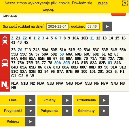
Nasza strona wykorzystuje pliki cookie. Dowiedz się
więcej
x
#
więcej.
Sprawdź rozkład na dzień:
i godzinę:
Z
Z1
Z2
0
1
2
3
4
5
6
7
8
9
10A
10B
11
12
13
14
15
16
41
43
45
Z3
Z6
Z13
Z43
50A
50B
51A
51B
52
53A
53C
53B
54B
55A
55B
55C
56
57
58A
58B
59
60A
60B
60C
60D
61
62
63
64A
64B
65A
65B
66
67
68
69A
69B
70
71A
71B
72A
72B
73
75A
75B
76
77
78
80A
80B
81A
81B
82A
82B
83
84A
84B
85A
85B
86
87A
87B
88A
88B
88C
88D
89
90
91A
91B
91C
92A
92B
93
94
96
97A
97B
99
100
101
201
202
6.
F1
G1
G2
H
W
N1A
N1B
N2
N3A
N3B
N4A
N4B
N5A
N5B
N6
N7A
N7B
N8
N9
Linie
Zmiany
Utrudnienia
Przystanki
Połączenia
Schematy
Pobierz