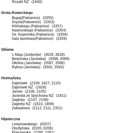
Rozalii NŻ (1640)
Grota-Roweckiego
Bugaj(Pabianice) (3355)
Gryzla(Pabianice) (3353)
Kilińskiego (Pabianice) (3357)
Nawrockiego (Pabianice) (3354)
Os. Kopernika (Pabianice) (3356)
hala sportowa(Pabianice) (3359)
Główna
1 Maja (Justynów) (3629, 3628)
Bedońska (Janówka) (3588, 3589)
Okólna (Janówka) (3587, 3586)
Rybna (Janówka) (3592, 3593)
Hetmańska
Dąbrówki (2109, 1827, 2110)
Dąbrówki NŻ (1826)
Janów (2106, 2105)
Juranda ze Spychowa NŻ (1811)
Zagłoby (2107, 2108)
Zagłoby NŻ (1810, 1809)
Zakładowa (2112, 2111, 2351)
Hipoteczna
Limanowskiego (0207)
Olsztyńska (0205, 0206)
Pojezierska (2280, 2281)