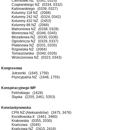
Cierniówki NŻ (0341, 0325)
Czajewskiego NŻ (0334, 0332)
Kalinowskiego (0339, 0327)
Kolumny 118 NŻ (2068)
Kolumny 242 NŻ (0324, 0342)
Kolumny 432 NŻ (2453)
Kolumny 88 NŻ (2066)
Mahoniowa NŻ (0338, 0328)
Morenowa NŻ (0346, 0345)
Mozaikowa NŻ (0330, 0336)
Ogrodnicza NŻ (0329, 0337)
Platanowa NŻ (0331, 0335)
Rzgowska NŻ (2064)
Tomaszowska (0340, 0326)
Wrzecionowa NŻ (0323, 0343)
Kongresowa
Jutrzenki (1645, 1756)
Pryncypalna NŻ (1646, 1755)
Konspiracyjnego WP
Felińskiego (1628)
Śląska (2255, 2461, 5353)
Konstantynowska
CPN NŻ (Aleksandrów) (3475, 3476)
Kocidłowska # (3461, 3460)
Krakowska (0355, 2030)
Krańcowa (2045)
Krańcowa NŻ (2415, 2416)