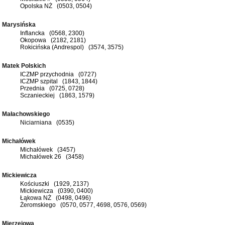
Opolska NŻ (0503, 0504)
Marysińska
Inflancka (0568, 2300)
Okopowa (2182, 2181)
Rokicińska (Andrespol) (3574, 3575)
Matek Polskich
ICZMP przychodnia (0727)
ICZMP szpital (1843, 1844)
Przednia (0725, 0728)
Sczanieckiej (1863, 1579)
Małachowskiego
Niciarniana (0535)
Michałówek
Michałówek (3457)
Michałówek 26 (3458)
Mickiewicza
Kościuszki (1929, 2137)
Mickiewicza (0390, 0400)
Łąkowa NŻ (0498, 0496)
Żeromskiego (0570, 0577, 4698, 0576, 0569)
Mierzejowa