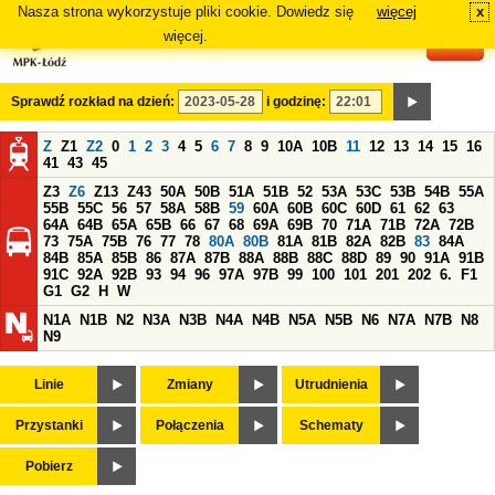
Nasza strona wykorzystuje pliki cookie. Dowiedz się
więcej
x
#
więcej.
Sprawdź rozkład na dzień:
i godzinę:
Z
Z1
Z2
0
1
2
3
4
5
6
7
8
9
10A
10B
11
12
13
14
15
16
41
43
45
Z3
Z6
Z13
Z43
50A
50B
51A
51B
52
53A
53C
53B
54B
55A
55B
55C
56
57
58A
58B
59
60A
60B
60C
60D
61
62
63
64A
64B
65A
65B
66
67
68
69A
69B
70
71A
71B
72A
72B
73
75A
75B
76
77
78
80A
80B
81A
81B
82A
82B
83
84A
84B
85A
85B
86
87A
87B
88A
88B
88C
88D
89
90
91A
91B
91C
92A
92B
93
94
96
97A
97B
99
100
101
201
202
6.
F1
G1
G2
H
W
N1A
N1B
N2
N3A
N3B
N4A
N4B
N5A
N5B
N6
N7A
N7B
N8
N9
Linie
Zmiany
Utrudnienia
Przystanki
Połączenia
Schematy
Pobierz