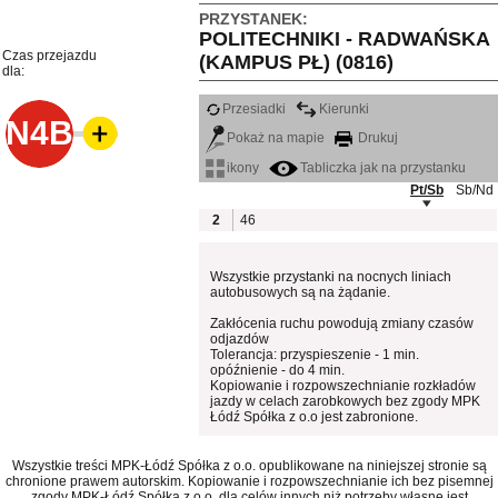
PRZYSTANEK:
POLITECHNIKI - RADWAŃSKA
Czas przejazdu
(KAMPUS PŁ) (0816)
dla:
Przesiadki
Kierunki
N4B
Pokaż na mapie
Drukuj
ikony
Tabliczka jak na przystanku
Pt/Sb
Sb/Nd
2
46
Wszystkie przystanki na nocnych liniach
autobusowych są na żądanie.
Zakłócenia ruchu powodują zmiany czasów
odjazdów
Tolerancja: przyspieszenie - 1 min.
opóźnienie - do 4 min.
Kopiowanie i rozpowszechnianie rozkładów
jazdy w celach zarobkowych bez zgody MPK
Łódź Spółka z o.o jest zabronione.
Wszystkie treści MPK-Łódź Spółka z o.o. opublikowane na niniejszej stronie są
chronione prawem autorskim. Kopiowanie i rozpowszechnianie ich bez pisemnej
zgody MPK-Łódź Spółka z o.o. dla celów innych niż potrzeby własne jest