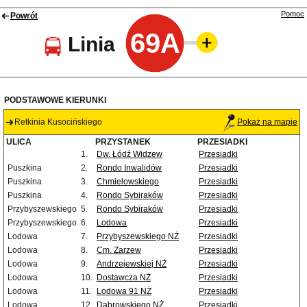
Pomoc
Powrót
69A
Linia
PODSTAWOWE KIERUNKI
Retkinia Kusocińskiego
Pokaż na mapie
ULICA
PRZYSTANEK
PRZESIADKI
1.
Dw. Łódź Widzew
Przesiadki
Puszkina
2.
Rondo Inwalidów
Przesiadki
Puszkina
3.
Chmielowskiego
Przesiadki
Puszkina
4.
Rondo Sybiraków
Przesiadki
Przybyszewskiego
5.
Rondo Sybiraków
Przesiadki
Przybyszewskiego
6.
Lodowa
Przesiadki
Lodowa
7.
Przybyszewskiego NŻ
Przesiadki
Lodowa
8.
Cm. Zarzew
Przesiadki
Lodowa
9.
Andrzejewskiej NŻ
Przesiadki
Lodowa
10.
Dostawcza NŻ
Przesiadki
Lodowa
11.
Lodowa 91 NŻ
Przesiadki
Lodowa
12.
Dąbrowskiego NŻ
Przesiadki