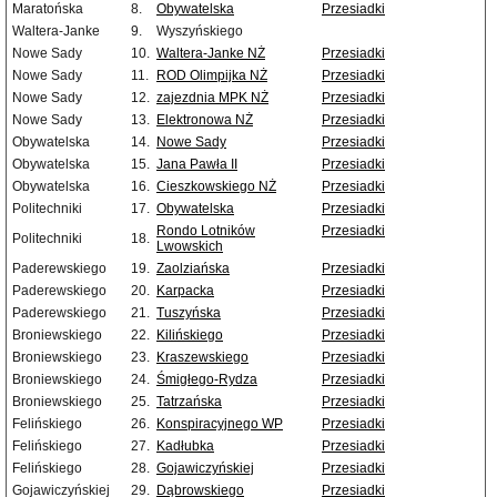
Maratońska
8.
Obywatelska
Przesiadki
Waltera-Janke
9.
Wyszyńskiego
Nowe Sady
10.
Waltera-Janke NŻ
Przesiadki
Nowe Sady
11.
ROD Olimpijka NŻ
Przesiadki
Nowe Sady
12.
zajezdnia MPK NŻ
Przesiadki
Nowe Sady
13.
Elektronowa NŻ
Przesiadki
Obywatelska
14.
Nowe Sady
Przesiadki
Obywatelska
15.
Jana Pawła II
Przesiadki
Obywatelska
16.
Cieszkowskiego NŻ
Przesiadki
Politechniki
17.
Obywatelska
Przesiadki
Rondo Lotników
Przesiadki
Politechniki
18.
Lwowskich
Paderewskiego
19.
Zaolziańska
Przesiadki
Paderewskiego
20.
Karpacka
Przesiadki
Paderewskiego
21.
Tuszyńska
Przesiadki
Broniewskiego
22.
Kilińskiego
Przesiadki
Broniewskiego
23.
Kraszewskiego
Przesiadki
Broniewskiego
24.
Śmigłego-Rydza
Przesiadki
Broniewskiego
25.
Tatrzańska
Przesiadki
Felińskiego
26.
Konspiracyjnego WP
Przesiadki
Felińskiego
27.
Kadłubka
Przesiadki
Felińskiego
28.
Gojawiczyńskiej
Przesiadki
Gojawiczyńskiej
29.
Dąbrowskiego
Przesiadki