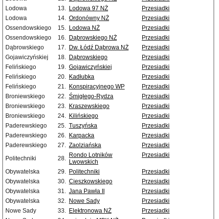
Lodowa
13.
Lodowa 97 NŻ
Przesiadki
Lodowa
14.
Ordonówny NŻ
Przesiadki
Ossendowskiego
15.
Lodowa NŻ
Przesiadki
Ossendowskiego
16.
Dąbrowskiego NŻ
Przesiadki
Dąbrowskiego
17.
Dw. Łódź Dąbrowa NŻ
Przesiadki
Gojawiczyńskiej
18.
Dąbrowskiego
Przesiadki
Felińskiego
19.
Gojawiczyńskiej
Przesiadki
Felińskiego
20.
Kadłubka
Przesiadki
Felińskiego
21.
Konspiracyjnego WP
Przesiadki
Broniewskiego
22.
Śmigłego-Rydza
Przesiadki
Broniewskiego
23.
Kraszewskiego
Przesiadki
Broniewskiego
24.
Kilińskiego
Przesiadki
Paderewskiego
25.
Tuszyńska
Przesiadki
Paderewskiego
26.
Karpacka
Przesiadki
Paderewskiego
27.
Zaolziańska
Przesiadki
Rondo Lotników
Przesiadki
Politechniki
28.
Lwowskich
Obywatelska
29.
Politechniki
Przesiadki
Obywatelska
30.
Cieszkowskiego
Przesiadki
Obywatelska
31.
Jana Pawła II
Przesiadki
Obywatelska
32.
Nowe Sady
Przesiadki
Nowe Sady
33.
Elektronowa NŻ
Przesiadki