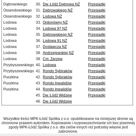
Dąbrowskiego
30.
Dw. Łódź Dąbrowa NŻ
Przesiadki
Ossendowskiego
31.
Dąbrowskiego NŻ
Przesiadki
Ossendowskiego
32.
Lodowa NŻ
Przesiadki
Lodowa
33.
Ordonówny NŻ
Przesiadki
Lodowa
34.
Lodowa 97 NŻ
Przesiadki
Lodowa
35.
Dąbrowskiego NŻ
Przesiadki
Lodowa
36.
Lodowa 91 NŻ
Przesiadki
Lodowa
37.
Dostawcza NŻ
Przesiadki
Lodowa
38.
Andrzejewskiej NŻ
Przesiadki
Lodowa
39.
Cm. Zarzew
Przesiadki
Przybyszewskiego
40.
Lodowa
Przesiadki
Przybyszewskiego
41.
Rondo Sybiraków
Przesiadki
Puszkina
42.
Rondo Sybiraków
Przesiadki
Puszkina
43.
Rondo Inwalidów
Przesiadki
Puszkina
44.
Rondo Inwalidów
Przesiadki
45.
Dw. Łódź Widzew
Przesiadki
46.
Dw. Łódź Widzew
Wszystkie treści MPK-Łódź Spółka z o.o. opublikowane na niniejszej stronie są
chronione prawem autorskim. Kopiowanie i rozpowszechnianie ich bez pisemnej
zgody MPK-Łódź Spółka z o.o. dla celów innych niż potrzeby własne jest
zabronione.