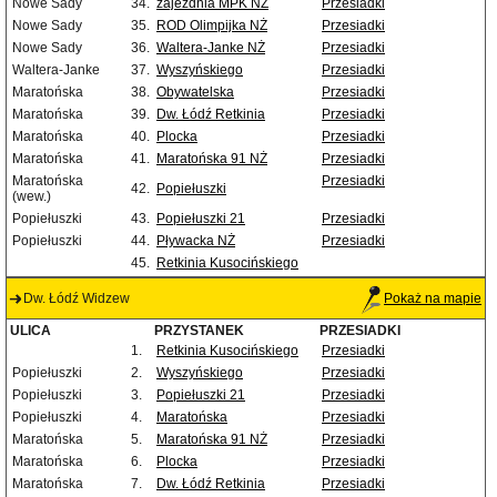
Nowe Sady
34.
zajezdnia MPK NŻ
Przesiadki
Nowe Sady
35.
ROD Olimpijka NŻ
Przesiadki
Nowe Sady
36.
Waltera-Janke NŻ
Przesiadki
Waltera-Janke
37.
Wyszyńskiego
Przesiadki
Maratońska
38.
Obywatelska
Przesiadki
Maratońska
39.
Dw. Łódź Retkinia
Przesiadki
Maratońska
40.
Plocka
Przesiadki
Maratońska
41.
Maratońska 91 NŻ
Przesiadki
Maratońska
Przesiadki
42.
Popiełuszki
(wew.)
Popiełuszki
43.
Popiełuszki 21
Przesiadki
Popiełuszki
44.
Pływacka NŻ
Przesiadki
45.
Retkinia Kusocińskiego
Dw. Łódź Widzew
Pokaż na mapie
ULICA
PRZYSTANEK
PRZESIADKI
1.
Retkinia Kusocińskiego
Przesiadki
Popiełuszki
2.
Wyszyńskiego
Przesiadki
Popiełuszki
3.
Popiełuszki 21
Przesiadki
Popiełuszki
4.
Maratońska
Przesiadki
Maratońska
5.
Maratońska 91 NŻ
Przesiadki
Maratońska
6.
Plocka
Przesiadki
Maratońska
7.
Dw. Łódź Retkinia
Przesiadki