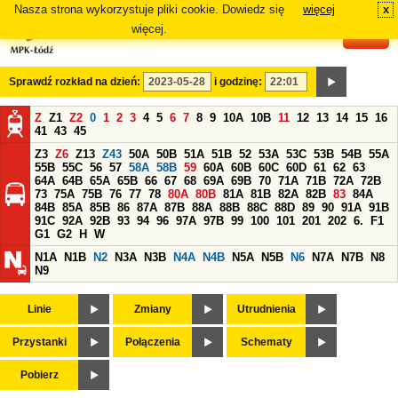
Nasza strona wykorzystuje pliki cookie. Dowiedz się
więcej
x
#
więcej.
Sprawdź rozkład na dzień:
i godzinę:
Z
Z1
Z2
0
1
2
3
4
5
6
7
8
9
10A
10B
11
12
13
14
15
16
41
43
45
Z3
Z6
Z13
Z43
50A
50B
51A
51B
52
53A
53C
53B
54B
55A
55B
55C
56
57
58A
58B
59
60A
60B
60C
60D
61
62
63
64A
64B
65A
65B
66
67
68
69A
69B
70
71A
71B
72A
72B
73
75A
75B
76
77
78
80A
80B
81A
81B
82A
82B
83
84A
84B
85A
85B
86
87A
87B
88A
88B
88C
88D
89
90
91A
91B
91C
92A
92B
93
94
96
97A
97B
99
100
101
201
202
6.
F1
G1
G2
H
W
N1A
N1B
N2
N3A
N3B
N4A
N4B
N5A
N5B
N6
N7A
N7B
N8
N9
Linie
Zmiany
Utrudnienia
Przystanki
Połączenia
Schematy
Pobierz