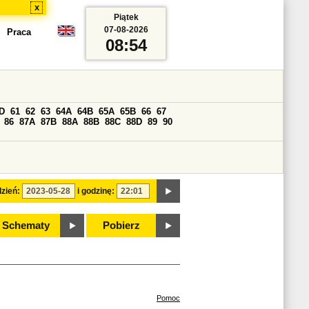
x
Piątek
07-08-2026
Praca
08:54
D
61
62
63
64A
64B
65A
65B
66
67
86
87A
87B
88A
88B
88C
88D
89
90
zień:
i godzinę:
Schematy
Pobierz
Pomoc