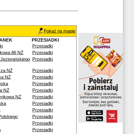
Pokaż na mapie
TANEK
PRZESIADKI
ki
Przesiadki
kowa 86 NŻ
Przesiadki
Jeziorańskiego
Przesiadki
cza NŻ
Przesiadki
ka NŻ
Przesiadki
wska
Przesiadki
a NŻ
Przesiadki
ynkowa NŻ
Przesiadki
ska
Przesiadki
a
Przesiadki
Polskiego
Przesiadki
Przesiadki
a
Przesiadki