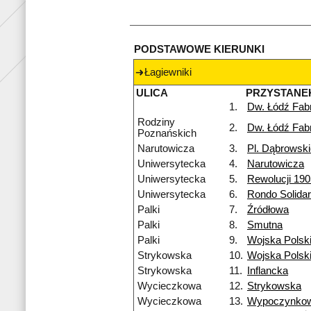
PODSTAWOWE KIERUNKI
Łagiewniki
ULICA
PRZYSTANE
1.
Dw. Łódź Fab
Rodziny
2.
Dw. Łódź Fab
Poznańskich
Narutowicza
3.
Pl. Dąbrowsk
Uniwersytecka
4.
Narutowicza
Uniwersytecka
5.
Rewolucji 190
Uniwersytecka
6.
Rondo Solidar
Palki
7.
Źródłowa
Palki
8.
Smutna
Palki
9.
Wojska Polsk
Strykowska
10.
Wojska Polsk
Strykowska
11.
Inflancka
Wycieczkowa
12.
Strykowska
Wycieczkowa
13.
Wypoczynko