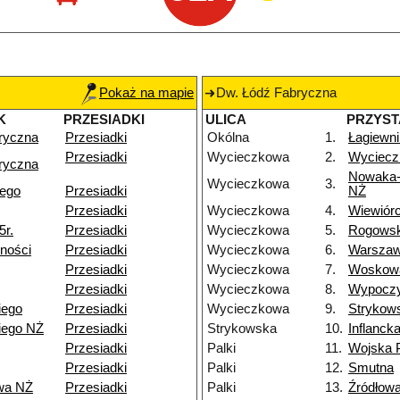
Pokaż na mapie
Dw. Łódź Fabryczna
K
PRZESIADKI
ULICA
PRZYS
ryczna
Przesiadki
Okólna
1.
Łagiewni
Przesiadki
Wycieczkowa
2.
Wyciecz
ryczna
Nowaka-
Wycieczkowa
3.
iego
Przesiadki
NŻ
Przesiadki
Wycieczkowa
4.
Wiewiór
5r.
Przesiadki
Wycieczkowa
5.
Rogows
ności
Przesiadki
Wycieczkowa
6.
Warsza
Przesiadki
Wycieczkowa
7.
Woskow
Przesiadki
Wycieczkowa
8.
Wypocz
iego
Przesiadki
Wycieczkowa
9.
Strykow
iego NŻ
Przesiadki
Strykowska
10.
Inflanck
Przesiadki
Palki
11.
Wojska 
Przesiadki
Palki
12.
Smutna
wa NŻ
Przesiadki
Palki
13.
Źródłow