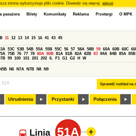
sza strona wykorzystuje pliki cookie. Dowiedz się więcej.
więcej
a pasażera
Bilety
Komunikaty
Reklama
Przetargi
O MPK
0B
11
12
13
14
15
16
41
43
45
53A
53C
53B
54B
55A
55B
55C
56
57
58A
58B
59
60A
60B
60C
60
75A
75B
76
77
78
80A
80B
81A
81B
82A
82B
83
84A
84B
85A
85B
97B
99
100
101
201
202
6.
F1
G1
G2
H
W
N5B
N6
N7A
N7B
N8
N9
a 51A
Sprawdź rozkład na d
Utrudnienia
Przystanki
Połączenia
51A
Linia