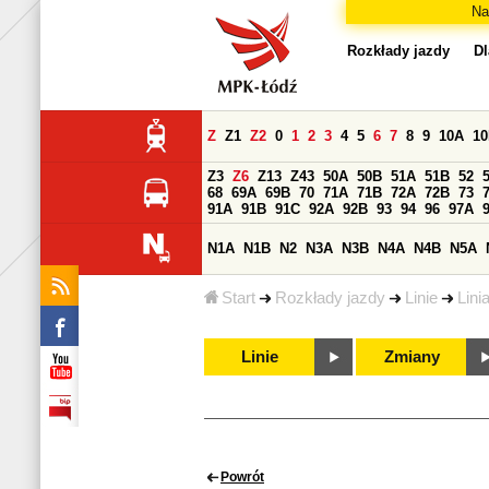
Na
Rozkłady jazdy
Dl
Z
Z1
Z2
0
1
2
3
4
5
6
7
8
9
10A
1
Z3
Z6
Z13
Z43
50A
50B
51A
51B
52
68
69A
69B
70
71A
71B
72A
72B
73
91A
91B
91C
92A
92B
93
94
96
97A
N1A
N1B
N2
N3A
N3B
N4A
N4B
N5A
Start
Rozkłady jazdy
Linie
Lini
Linie
Zmiany
Powrót