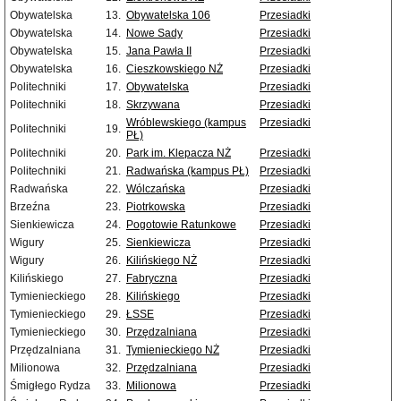
Obywatelska
13.
Obywatelska 106
Przesiadki
Obywatelska
14.
Nowe Sady
Przesiadki
Obywatelska
15.
Jana Pawła II
Przesiadki
Obywatelska
16.
Cieszkowskiego NŻ
Przesiadki
Politechniki
17.
Obywatelska
Przesiadki
Politechniki
18.
Skrzywana
Przesiadki
Wróblewskiego (kampus
Przesiadki
Politechniki
19.
PŁ)
Politechniki
20.
Park im. Klepacza NŻ
Przesiadki
Politechniki
21.
Radwańska (kampus PŁ)
Przesiadki
Radwańska
22.
Wólczańska
Przesiadki
Brzeźna
23.
Piotrkowska
Przesiadki
Sienkiewicza
24.
Pogotowie Ratunkowe
Przesiadki
Wigury
25.
Sienkiewicza
Przesiadki
Wigury
26.
Kilińskiego NŻ
Przesiadki
Kilińskiego
27.
Fabryczna
Przesiadki
Tymienieckiego
28.
Kilińskiego
Przesiadki
Tymienieckiego
29.
ŁSSE
Przesiadki
Tymienieckiego
30.
Przędzalniana
Przesiadki
Przędzalniana
31.
Tymienieckiego NŻ
Przesiadki
Milionowa
32.
Przędzalniana
Przesiadki
Śmigłego Rydza
33.
Milionowa
Przesiadki