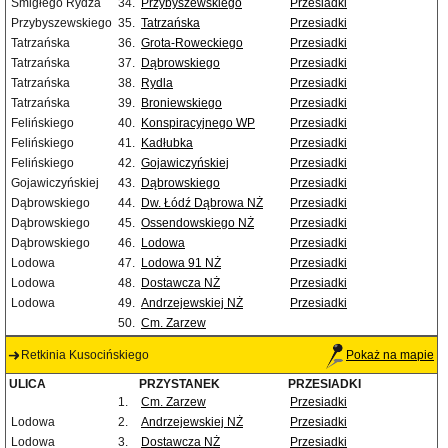
Śmigłego Rydza
34.
Przybyszewskiego
Przesiadki
Przybyszewskiego
35.
Tatrzańska
Przesiadki
Tatrzańska
36.
Grota-Roweckiego
Przesiadki
Tatrzańska
37.
Dąbrowskiego
Przesiadki
Tatrzańska
38.
Rydla
Przesiadki
Tatrzańska
39.
Broniewskiego
Przesiadki
Felińskiego
40.
Konspiracyjnego WP
Przesiadki
Felińskiego
41.
Kadłubka
Przesiadki
Felińskiego
42.
Gojawiczyńskiej
Przesiadki
Gojawiczyńskiej
43.
Dąbrowskiego
Przesiadki
Dąbrowskiego
44.
Dw. Łódź Dąbrowa NŻ
Przesiadki
Dąbrowskiego
45.
Ossendowskiego NŻ
Przesiadki
Dąbrowskiego
46.
Lodowa
Przesiadki
Lodowa
47.
Lodowa 91 NŻ
Przesiadki
Lodowa
48.
Dostawcza NŻ
Przesiadki
Lodowa
49.
Andrzejewskiej NŻ
Przesiadki
50.
Cm. Zarzew
Retkinia Kusocińskiego
Pokaż na mapie
ULICA
PRZYSTANEK
PRZESIADKI
1.
Cm. Zarzew
Przesiadki
Lodowa
2.
Andrzejewskiej NŻ
Przesiadki
Lodowa
3.
Dostawcza NŻ
Przesiadki