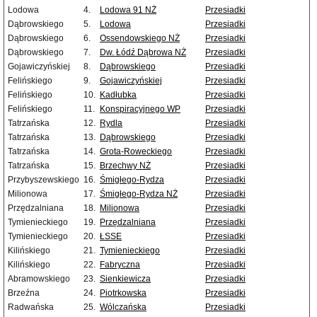
Lodowa
4.
Lodowa 91 NŻ
Przesiadki
Dąbrowskiego
5.
Lodowa
Przesiadki
Dąbrowskiego
6.
Ossendowskiego NŻ
Przesiadki
Dąbrowskiego
7.
Dw. Łódź Dąbrowa NŻ
Przesiadki
Gojawiczyńskiej
8.
Dąbrowskiego
Przesiadki
Felińskiego
9.
Gojawiczyńskiej
Przesiadki
Felińskiego
10.
Kadłubka
Przesiadki
Felińskiego
11.
Konspiracyjnego WP
Przesiadki
Tatrzańska
12.
Rydla
Przesiadki
Tatrzańska
13.
Dąbrowskiego
Przesiadki
Tatrzańska
14.
Grota-Roweckiego
Przesiadki
Tatrzańska
15.
Brzechwy NŻ
Przesiadki
Przybyszewskiego
16.
Śmigłego-Rydza
Przesiadki
Milionowa
17.
Śmigłego-Rydza NŻ
Przesiadki
Przędzalniana
18.
Milionowa
Przesiadki
Tymienieckiego
19.
Przędzalniana
Przesiadki
Tymienieckiego
20.
ŁSSE
Przesiadki
Kilińskiego
21.
Tymienieckiego
Przesiadki
Kilińskiego
22.
Fabryczna
Przesiadki
Abramowskiego
23.
Sienkiewicza
Przesiadki
Brzeźna
24.
Piotrkowska
Przesiadki
Radwańska
25.
Wólczańska
Przesiadki