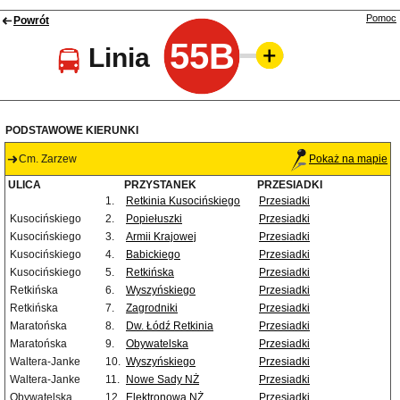
Pomoc
Powrót
55B
Linia
PODSTAWOWE KIERUNKI
Cm. Zarzew
Pokaż na mapie
ULICA
PRZYSTANEK
PRZESIADKI
1.
Retkinia Kusocińskiego
Przesiadki
Kusocińskiego
2.
Popiełuszki
Przesiadki
Kusocińskiego
3.
Armii Krajowej
Przesiadki
Kusocińskiego
4.
Babickiego
Przesiadki
Kusocińskiego
5.
Retkińska
Przesiadki
Retkińska
6.
Wyszyńskiego
Przesiadki
Retkińska
7.
Zagrodniki
Przesiadki
Maratońska
8.
Dw. Łódź Retkinia
Przesiadki
Maratońska
9.
Obywatelska
Przesiadki
Waltera-Janke
10.
Wyszyńskiego
Przesiadki
Waltera-Janke
11.
Nowe Sady NŻ
Przesiadki
Obywatelska
12.
Elektronowa NŻ
Przesiadki