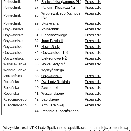
Politechniki
26.
Radwańska (kampus PŁ)
Przesiadki
Politechniki
27.
Park im. Klepacza NŻ
Przesiadki
Wróblewskiego (kampus
Przesiadki
Politechniki
28.
PŁ)
Politechniki
29.
Skrzywana
Przesiadki
Obywatelska
30.
Politechniki
Przesiadki
Obywatelska
31.
Cieszkowskiego
Przesiadki
Obywatelska
32.
Jana Pawła II
Przesiadki
Obywatelska
33.
Nowe Sady
Przesiadki
Obywatelska
34.
Obywatelska 106
Przesiadki
Obywatelska
35.
Elektronowa NŻ
Przesiadki
Waltera-Janke
36.
Nowe Sady NŻ
Przesiadki
Waltera-Janke
37.
Wyszyńskiego
Maratońska
38.
Obywatelska
Przesiadki
Retkińska
39.
Dw. Łódź Retkinia
Przesiadki
Retkińska
40.
Zagrodniki
Przesiadki
Retkińska
41.
Wyszyńskiego
Przesiadki
Kusocińskiego
42.
Babickiego
Przesiadki
Kusocińskiego
43.
Armii Krajowej
Przesiadki
44.
Retkinia Kusocińskiego
Wszystkie treści MPK-Łódź Spółka z o.o. opublikowane na niniejszej stronie są