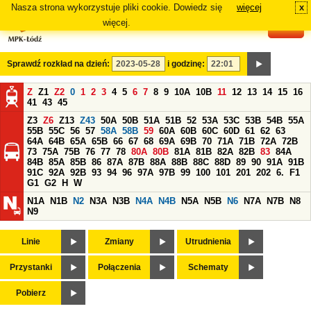
Nasza strona wykorzystuje pliki cookie. Dowiedz się
więcej
x
#
więcej.
Sprawdź rozkład na dzień:
i godzinę:
Z
Z1
Z2
0
1
2
3
4
5
6
7
8
9
10A
10B
11
12
13
14
15
16
41
43
45
Z3
Z6
Z13
Z43
50A
50B
51A
51B
52
53A
53C
53B
54B
55A
55B
55C
56
57
58A
58B
59
60A
60B
60C
60D
61
62
63
64A
64B
65A
65B
66
67
68
69A
69B
70
71A
71B
72A
72B
73
75A
75B
76
77
78
80A
80B
81A
81B
82A
82B
83
84A
84B
85A
85B
86
87A
87B
88A
88B
88C
88D
89
90
91A
91B
91C
92A
92B
93
94
96
97A
97B
99
100
101
201
202
6.
F1
G1
G2
H
W
N1A
N1B
N2
N3A
N3B
N4A
N4B
N5A
N5B
N6
N7A
N7B
N8
N9
Linie
Zmiany
Utrudnienia
Przystanki
Połączenia
Schematy
Pobierz