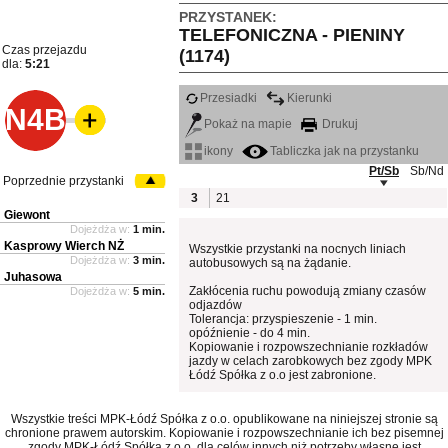
PRZYSTANEK:
TELEFONICZNA - PIENINY
Czas przejazdu
(1174)
dla:
5:21
Przesiadki
Kierunki
N4B
Pokaż na mapie
Drukuj
ikony
Tabliczka jak na przystanku
Pt/Sb
Sb/Nd
Poprzednie przystanki
3
21
Giewont
Dojeżdża w:
1 min.
Kasprowy Wierch NŻ
Wszystkie przystanki na nocnych liniach
Dojeżdża w:
3 min.
autobusowych są na żądanie.
Juhasowa
Zakłócenia ruchu powodują zmiany czasów
Dojeżdża w:
5 min.
odjazdów
Tolerancja: przyspieszenie - 1 min.
opóźnienie - do 4 min.
Kopiowanie i rozpowszechnianie rozkładów
jazdy w celach zarobkowych bez zgody MPK
Łódź Spółka z o.o jest zabronione.
Wszystkie treści MPK-Łódź Spółka z o.o. opublikowane na niniejszej stronie są
chronione prawem autorskim. Kopiowanie i rozpowszechnianie ich bez pisemnej
zgody MPK-Łódź Spółka z o.o. dla celów innych niż potrzeby własne jest