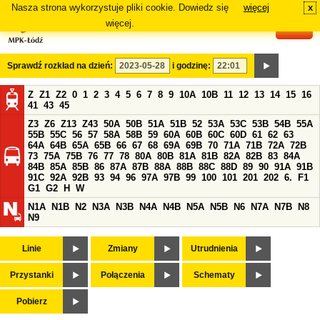
Nasza strona wykorzystuje pliki cookie. Dowiedz się
więcej
x
#
więcej.
Sprawdź rozkład na dzień:
i godzinę:
Z
Z1
Z2
0
1
2
3
4
5
6
7
8
9
10A
10B
11
12
13
14
15
16
41
43
45
Z3
Z6
Z13
Z43
50A
50B
51A
51B
52
53A
53C
53B
54B
55A
55B
55C
56
57
58A
58B
59
60A
60B
60C
60D
61
62
63
64A
64B
65A
65B
66
67
68
69A
69B
70
71A
71B
72A
72B
73
75A
75B
76
77
78
80A
80B
81A
81B
82A
82B
83
84A
84B
85A
85B
86
87A
87B
88A
88B
88C
88D
89
90
91A
91B
91C
92A
92B
93
94
96
97A
97B
99
100
101
201
202
6.
F1
G1
G2
H
W
N1A
N1B
N2
N3A
N3B
N4A
N4B
N5A
N5B
N6
N7A
N7B
N8
N9
Linie
Zmiany
Utrudnienia
Przystanki
Połączenia
Schematy
Pobierz