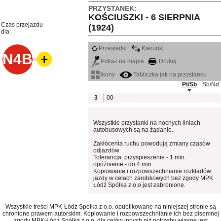
PRZYSTANEK:
KOŚCIUSZKI - 6 SIERPNIA
Czas przejazdu
(1924)
dla:
Przesiadki
Kierunki
N4B
Pokaż na mapie
Drukuj
ikony
Tabliczka jak na przystanku
Pt/Sb
Sb/Nd
3
00
Wszystkie przystanki na nocnych liniach
autobusowych są na żądanie.
Zakłócenia ruchu powodują zmiany czasów
odjazdów
Tolerancja: przyspieszenie - 1 min.
opóźnienie - do 4 min.
Kopiowanie i rozpowszechnianie rozkładów
jazdy w celach zarobkowych bez zgody MPK
Łódź Spółka z o.o jest zabronione.
Wszystkie treści MPK-Łódź Spółka z o.o. opublikowane na niniejszej stronie są
chronione prawem autorskim. Kopiowanie i rozpowszechnianie ich bez pisemnej
zgody MPK-Łódź Spółka z o.o. dla celów innych niż potrzeby własne jest