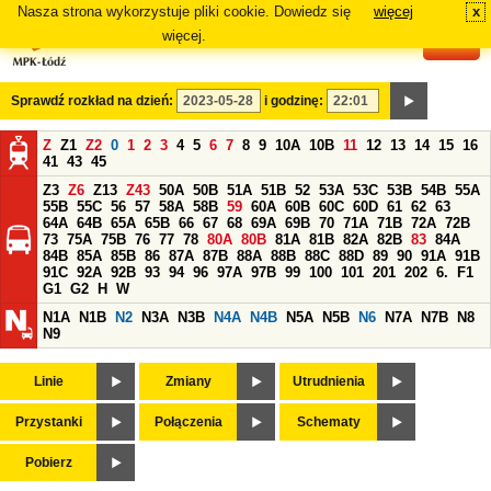
Nasza strona wykorzystuje pliki cookie. Dowiedz się
więcej
x
#
więcej.
Sprawdź rozkład na dzień:
i godzinę:
Z
Z1
Z2
0
1
2
3
4
5
6
7
8
9
10A
10B
11
12
13
14
15
16
41
43
45
Z3
Z6
Z13
Z43
50A
50B
51A
51B
52
53A
53C
53B
54B
55A
55B
55C
56
57
58A
58B
59
60A
60B
60C
60D
61
62
63
64A
64B
65A
65B
66
67
68
69A
69B
70
71A
71B
72A
72B
73
75A
75B
76
77
78
80A
80B
81A
81B
82A
82B
83
84A
84B
85A
85B
86
87A
87B
88A
88B
88C
88D
89
90
91A
91B
91C
92A
92B
93
94
96
97A
97B
99
100
101
201
202
6.
F1
G1
G2
H
W
N1A
N1B
N2
N3A
N3B
N4A
N4B
N5A
N5B
N6
N7A
N7B
N8
N9
Linie
Zmiany
Utrudnienia
Przystanki
Połączenia
Schematy
Pobierz