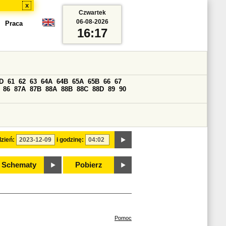
x
Czwartek
06-08-2026
Praca
16:17
D
61
62
63
64A
64B
65A
65B
66
67
86
87A
87B
88A
88B
88C
88D
89
90
zień:
i godzinę:
Schematy
Pobierz
Pomoc