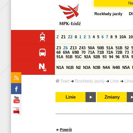
Na
Rozkłady jazdy
Dl
Z
Z1
Z2
0
1
2
3
4
5
6
7
8
9
10A
1
Z3
Z6
Z13
Z43
50A
50B
51A
51B
52
68
69A
69B
70
71A
71B
72A
72B
73
91A
91B
91C
92A
92B
93
94
96
97A
N1A
N1B
N2
N3A
N3B
N4A
N4B
N5A
Start
Rozkłady jazdy
Linie
Lini
Linie
Zmiany
Powrót