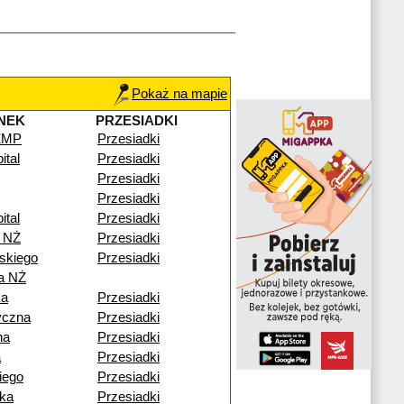
Pokaż na mapie
NEK
PRZESIADKI
CZMP
Przesiadki
ital
Przesiadki
Przesiadki
Przesiadki
ital
Przesiadki
 NŻ
Przesiadki
skiego
Przesiadki
a NŻ
ka
Przesiadki
yczna
Przesiadki
na
Przesiadki
a
Przesiadki
iego
Przesiadki
ka
Przesiadki