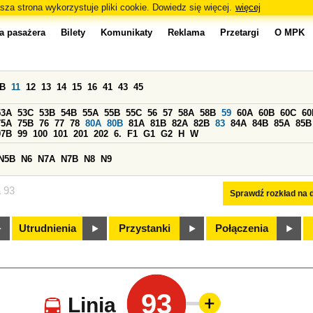
sza strona wykorzystuje pliki cookie. Dowiedz się więcej.
więcej
a pasażera
Bilety
Komunikaty
Reklama
Przetargi
O MPK
0B
11
12
13
14
15
16
41
43
45
53A
53C
53B
54B
55A
55B
55C
56
57
58A
58B
59
60A
60B
60C
60
75A
75B
76
77
78
80A
80B
81A
81B
82A
82B
83
84A
84B
85A
85B
97B
99
100
101
201
202
6.
F1
G1
G2
H
W
N5B
N6
N7A
N7B
N8
N9
a 93
Sprawdź rozkład na d
Utrudnienia
Przystanki
Połączenia
93
Linia