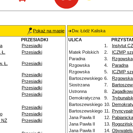
Pokaż na mapie
Dw. Łódź Kaliska
PRZESIADKI
ULICA
PRZYSTA
ka
Przesiadki
1.
Instytut 
 Ł.
Przesiadki
Matek Polskich
2.
ICZMP szp
Paradna
3.
Rzgowska
. Ł.
Przesiadki
Rzgowska
4.
Paradna
Rzgowska
5.
ICZMP szp
Przesiadki
Bartoszewskiego
6.
Rzgowska
Przesiadki
Siostrzana
7.
Bartoszew
Przesiadki
Ustronna
8.
Zagadkow
Przesiadki
Demokratyczna
9.
Trybunals
Bartoszewskiego
10.
Demokrat
Przesiadki
Bartoszewskiego
11.
Pryncypal
go
Przesiadki
Jana Pawła II
12.
Pabianick
 NŻ
Przesiadki
Jana Pawła II
13.
Rogozińsk
Jana Pawła II
14.
Obywatels