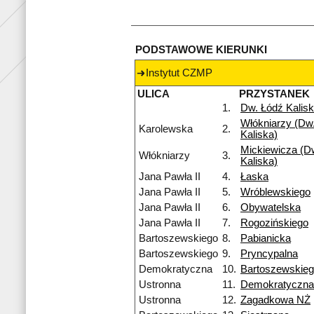
PODSTAWOWE KIERUNKI
Instytut CZMP
ULICA
PRZYSTANEK
1.
Dw. Łódź Kalis
Włókniarzy (Dw.
Karolewska
2.
Kaliska)
Mickiewicza (Dw
Włókniarzy
3.
Kaliska)
Jana Pawła II
4.
Łaska
Jana Pawła II
5.
Wróblewskiego
Jana Pawła II
6.
Obywatelska
Jana Pawła II
7.
Rogozińskiego
Bartoszewskiego
8.
Pabianicka
Bartoszewskiego
9.
Pryncypalna
Demokratyczna
10.
Bartoszewskie
Ustronna
11.
Demokratyczna
Ustronna
12.
Zagadkowa NŻ