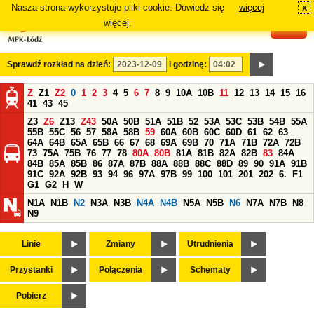
Nasza strona wykorzystuje pliki cookie. Dowiedz się
więcej
x
#
więcej.
Sprawdź rozkład na dzień:
i godzinę:
Z
Z1
Z2
0
1
2
3
4
5
6
7
8
9
10A
10B
11
12
13
14
15
16
41
43
45
Z3
Z6
Z13
Z43
50A
50B
51A
51B
52
53A
53C
53B
54B
55A
55B
55C
56
57
58A
58B
59
60A
60B
60C
60D
61
62
63
64A
64B
65A
65B
66
67
68
69A
69B
70
71A
71B
72A
72B
73
75A
75B
76
77
78
80A
80B
81A
81B
82A
82B
83
84A
84B
85A
85B
86
87A
87B
88A
88B
88C
88D
89
90
91A
91B
91C
92A
92B
93
94
96
97A
97B
99
100
101
201
202
6.
F1
G1
G2
H
W
N1A
N1B
N2
N3A
N3B
N4A
N4B
N5A
N5B
N6
N7A
N7B
N8
N9
Linie
Zmiany
Utrudnienia
Przystanki
Połączenia
Schematy
Pobierz