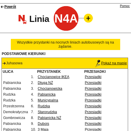
Pomoc
Powrót
N4A
Linia
Wszystkie przystanki na nocnych liniach autobusowych są na
żądanie.
PODSTAWOWE KIERUNKI
Juhasowa
Pokaż na mapie
ULICA
PRZYSTANEK
PRZESIADKI
1.
Chocianowice IKEA
Przesiadki
Pabianicka
2.
Długa NŻ
Przesiadki
Pabianicka
3.
Chocianowicka
Przesiadki
Rudzka
4.
Pabianicka
Przesiadki
Rudzka
5.
Municypalna
Przesiadki
Przestrzenna
6.
Rudzka
Przesiadki
Demokratyczna
7.
Starorudzka
Przesiadki
Gombrowicza
8.
Pabianicka NŻ
Przesiadki
Pabianicka
9.
Dubois
Przesiadki
Pabianicka
10.
3 Maja
Przesiadki