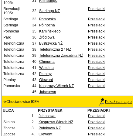
31.
Kilińskiego
1905r.
Rewolucji
Przesiadki
32.
Sterlinga NŻ
1905r.
Sterlinga
33.
Pomorska
Przesiadki
Sterlinga
34.
Północna
Przesiadki
Północna
35.
Kamińskiego
Przesiadki
Palki
36.
Źródłowa
Przesiadki
Telefoniczna
37.
Bystrzycka NŻ
Przesiadki
Telefoniczna
38.
Telefoniczna 27 NŻ
Przesiadki
Telefoniczna
39.
Telefoniczna Zajezdnia NŻ
Przesiadki
Telefoniczna
40.
Chmurna
Przesiadki
Telefoniczna
41.
Weselna
Przesiadki
Telefoniczna
42.
Pieniny
Przesiadki
Pieniny
43.
Giewont
Przesiadki
Pomorska
44.
Kasprowy Wierch NŻ
Przesiadki
45.
Juhasowa
Chocianowice IKEA
Pokaż na mapie
ULICA
PRZYSTANEK
PRZESIADKI
1.
Juhasowa
Przesiadki
Skalna
2.
Kasprowy Wierch NŻ
Przesiadki
Zbocze
3.
Potokowa NŻ
Przesiadki
Zbocze
4.
Giewont
Przesiadki