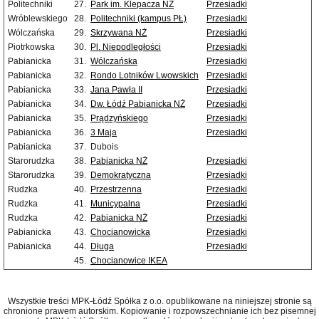
Politechniki
27.
Park im. Klepacza NŻ
Przesiadki
Wróblewskiego
28.
Politechniki (kampus PŁ)
Przesiadki
Wólczańska
29.
Skrzywana NŻ
Przesiadki
Piotrkowska
30.
Pl. Niepodległości
Przesiadki
Pabianicka
31.
Wólczańska
Przesiadki
Pabianicka
32.
Rondo Lotników Lwowskich
Przesiadki
Pabianicka
33.
Jana Pawła II
Przesiadki
Pabianicka
34.
Dw. Łódź Pabianicka NŻ
Przesiadki
Pabianicka
35.
Prądzyńskiego
Przesiadki
Pabianicka
36.
3 Maja
Przesiadki
Pabianicka
37.
Dubois
Starorudzka
38.
Pabianicka NŻ
Przesiadki
Starorudzka
39.
Demokratyczna
Przesiadki
Rudzka
40.
Przestrzenna
Przesiadki
Rudzka
41.
Municypalna
Przesiadki
Rudzka
42.
Pabianicka NŻ
Przesiadki
Pabianicka
43.
Chocianowicka
Przesiadki
Pabianicka
44.
Długa
Przesiadki
45.
Chocianowice IKEA
Wszystkie treści MPK-Łódź Spółka z o.o. opublikowane na niniejszej stronie są
chronione prawem autorskim. Kopiowanie i rozpowszechnianie ich bez pisemnej