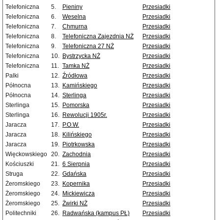
Telefoniczna
5.
Pieniny
Przesiadki
Telefoniczna
6.
Weselna
Przesiadki
Telefoniczna
7.
Chmurna
Przesiadki
Telefoniczna
8.
Telefoniczna Zajezdnia NŻ
Przesiadki
Telefoniczna
9.
Telefoniczna 27 NŻ
Przesiadki
Telefoniczna
10.
Bystrzycka NŻ
Przesiadki
Telefoniczna
11.
Tamka NŻ
Przesiadki
Palki
12.
Źródłowa
Przesiadki
Północna
13.
Kamińskiego
Przesiadki
Północna
14.
Sterlinga
Przesiadki
Sterlinga
15.
Pomorska
Przesiadki
Sterlinga
16.
Rewolucji 1905r.
Przesiadki
Jaracza
17.
P.O.W.
Przesiadki
Jaracza
18.
Kilińskiego
Przesiadki
Jaracza
19.
Piotrkowska
Przesiadki
Więckowskiego
20.
Zachodnia
Przesiadki
Kościuszki
21.
6 Sierpnia
Przesiadki
Struga
22.
Gdańska
Przesiadki
Żeromskiego
23.
Kopernika
Przesiadki
Żeromskiego
24.
Mickiewicza
Przesiadki
Żeromskiego
25.
Żwirki NŻ
Przesiadki
Politechniki
26.
Radwańska (kampus PŁ)
Przesiadki