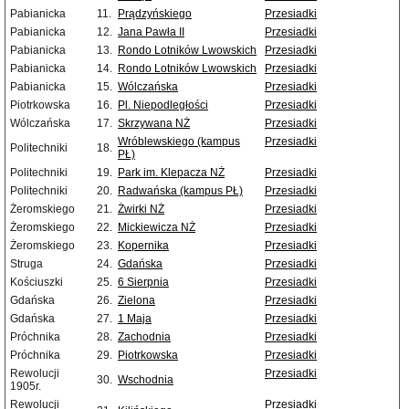
Pabianicka
11.
Prądzyńskiego
Przesiadki
Pabianicka
12.
Jana Pawła II
Przesiadki
Pabianicka
13.
Rondo Lotników Lwowskich
Przesiadki
Pabianicka
14.
Rondo Lotników Lwowskich
Przesiadki
Pabianicka
15.
Wólczańska
Przesiadki
Piotrkowska
16.
Pl. Niepodległości
Przesiadki
Wólczańska
17.
Skrzywana NŻ
Przesiadki
Wróblewskiego (kampus
Przesiadki
Politechniki
18.
PŁ)
Politechniki
19.
Park im. Klepacza NŻ
Przesiadki
Politechniki
20.
Radwańska (kampus PŁ)
Przesiadki
Żeromskiego
21.
Żwirki NŻ
Przesiadki
Żeromskiego
22.
Mickiewicza NŻ
Przesiadki
Żeromskiego
23.
Kopernika
Przesiadki
Struga
24.
Gdańska
Przesiadki
Kościuszki
25.
6 Sierpnia
Przesiadki
Gdańska
26.
Zielona
Przesiadki
Gdańska
27.
1 Maja
Przesiadki
Próchnika
28.
Zachodnia
Przesiadki
Próchnika
29.
Piotrkowska
Przesiadki
Rewolucji
Przesiadki
30.
Wschodnia
1905r.
Rewolucji
Przesiadki