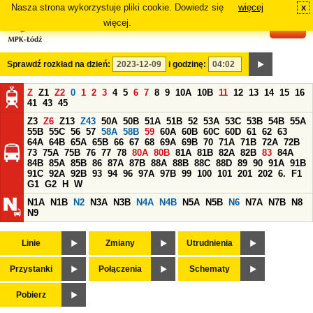
Nasza strona wykorzystuje pliki cookie. Dowiedz się
więcej
x
#
więcej.
Sprawdź rozkład na dzień:
i godzinę:
Z
Z1
Z2
0
1
2
3
4
5
6
7
8
9
10A
10B
11
12
13
14
15
16
41
43
45
Z3
Z6
Z13
Z43
50A
50B
51A
51B
52
53A
53C
53B
54B
55A
55B
55C
56
57
58A
58B
59
60A
60B
60C
60D
61
62
63
64A
64B
65A
65B
66
67
68
69A
69B
70
71A
71B
72A
72B
73
75A
75B
76
77
78
80A
80B
81A
81B
82A
82B
83
84A
84B
85A
85B
86
87A
87B
88A
88B
88C
88D
89
90
91A
91B
91C
92A
92B
93
94
96
97A
97B
99
100
101
201
202
6.
F1
G1
G2
H
W
N1A
N1B
N2
N3A
N3B
N4A
N4B
N5A
N5B
N6
N7A
N7B
N8
N9
Linie
Zmiany
Utrudnienia
Przystanki
Połączenia
Schematy
Pobierz