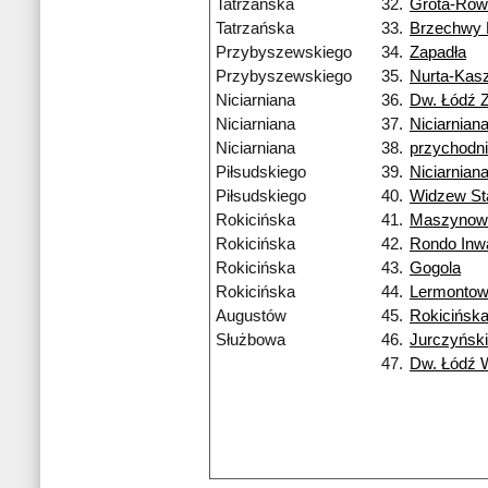
Tatrzańska
32.
Grota-Row
Tatrzańska
33.
Brzechwy
Przybyszewskiego
34.
Zapadła
Przybyszewskiego
35.
Nurta-Kas
Niciarniana
36.
Dw. Łódź 
Niciarniana
37.
Niciarnian
Niciarniana
38.
przychodn
Piłsudskiego
39.
Niciarnian
Piłsudskiego
40.
Widzew St
Rokicińska
41.
Maszynow
Rokicińska
42.
Rondo Inw
Rokicińska
43.
Gogola
Rokicińska
44.
Lermonto
Augustów
45.
Rokicińsk
Służbowa
46.
Jurczyńsk
47.
Dw. Łódź 