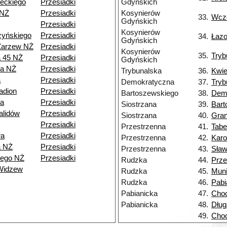
eckiego
Przesiadki
Gdyńskich
 NŻ
Przesiadki
Kosynierów
33.
Wcz
Gdyńskich
Przesiadki
Kosynierów
zyńskiego
Przesiadki
34.
Łaz
Gdyńskich
Zarzew NŻ
Przesiadki
Kosynierów
35.
Tryb
a 45 NŻ
Przesiadki
Gdyńskich
ia NŻ
Przesiadki
Trybunalska
36.
Kwie
a
Przesiadki
Demokratyczna
37.
Tryb
adion
Przesiadki
Bartoszewskiego
38.
Dem
a
Przesiadki
Siostrzana
39.
Bart
alidów
Przesiadki
Siostrzana
40.
Gran
Przesiadki
Przestrzenna
41.
Tabe
wa
Przesiadki
Przestrzenna
42.
Kar
a NŻ
Przesiadki
Przestrzenna
43.
Sła
iego NŻ
Przesiadki
Rudzka
44.
Prze
Widzew
Rudzka
45.
Muni
Rudzka
46.
Pabi
Pabianicka
47.
Choc
Pabianicka
48.
Dług
49.
Choc