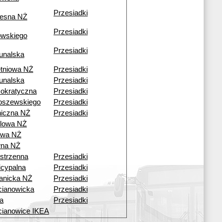
Przesiadki
esna NŻ
Przesiadki
owskiego
Przesiadki
unalska
tniowa NŻ
Przesiadki
unalska
Przesiadki
okratyczna
Przesiadki
oszewskiego
Przesiadki
iczna NŻ
Przesiadki
lowa NŻ
owa NŻ
wna NŻ
strzenna
Przesiadki
cypalna
Przesiadki
anicka NŻ
Przesiadki
ianowicka
Przesiadki
a
Przesiadki
ianowice IKEA