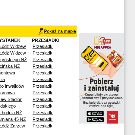
Pokaż na mapie
YSTANEK
PRZESIADKI
 Łódź Widzew
Przesiadki
 Łódź Widzew
Przesiadki
zyńskiego NŻ
Przesiadki
cińska NŻ
Przesiadki
montowa
Przesiadki
ola
Przesiadki
o Inwalidów
Przesiadki
zynowa
Przesiadki
ew Stadion
Przesiadki
udskiego
Przesiadki
chodnia NŻ
Przesiadki
arniana 45 NŻ
Przesiadki
Łódź Zarzew
Przesiadki