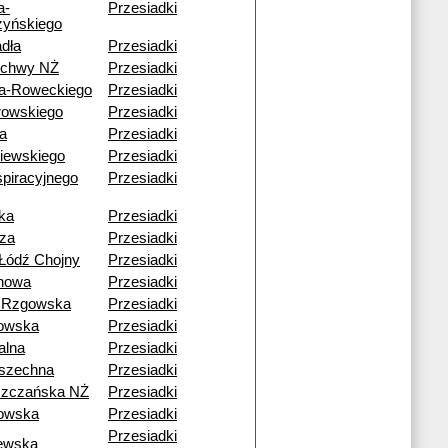
a-
Przesiadki
yńskiego
dła
Przesiadki
echwy NŻ
Przesiadki
a-Roweckiego
Przesiadki
rowskiego
Przesiadki
a
Przesiadki
iewskiego
Przesiadki
piracyjnego
Przesiadki
ka
Przesiadki
za
Przesiadki
Łódź Chojny
Przesiadki
howa
Przesiadki
 Rzgowska
Przesiadki
owska
Przesiadki
alna
Przesiadki
szechna
Przesiadki
szczańska NŻ
Przesiadki
owska
Przesiadki
Przesiadki
ewska