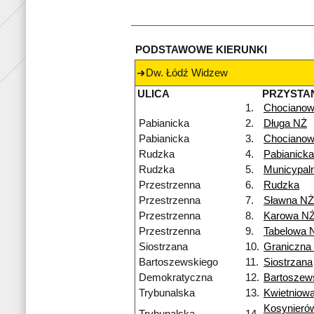
PODSTAWOWE KIERUNKI
Dw. Łódź Widzew
ULICA
PRZYSTA
1.
Chocianow
Pabianicka
2.
Długa NŻ
Pabianicka
3.
Chocianow
Rudzka
4.
Pabianicka
Rudzka
5.
Municypal
Przestrzenna
6.
Rudzka
Przestrzenna
7.
Sławna NŻ
Przestrzenna
8.
Karowa N
Przestrzenna
9.
Tabelowa 
Siostrzana
10.
Graniczna
Bartoszewskiego
11.
Siostrzana
Demokratyczna
12.
Bartoszew
Trybunalska
13.
Kwietniow
Kosynieró