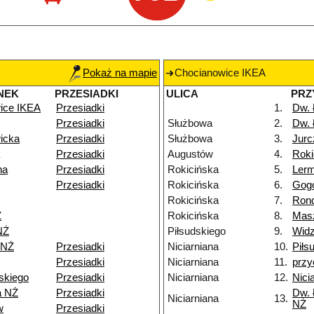
Pokaż na mapie
Chocianowice IKEA
NEK
PRZESIADKI
ULICA
PRZ
ice IKEA
Przesiadki
1.
Dw.
Przesiadki
Służbowa
2.
Dw.
icka
Przesiadki
Służbowa
3.
Jurc
Przesiadki
Augustów
4.
Roki
na
Przesiadki
Rokicińska
5.
Ler
Przesiadki
Rokicińska
6.
Gog
Rokicińska
7.
Rond
Ż
Rokicińska
8.
Mas
NŻ
Piłsudskiego
9.
Widz
 NŻ
Przesiadki
Niciarniana
10.
Piłs
Przesiadki
Niciarniana
11.
przy
skiego
Przesiadki
Niciarniana
12.
Nici
a NŻ
Przesiadki
Dw. 
Niciarniana
13.
NŻ
w
Przesiadki