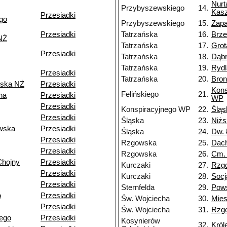
Nurt
Przybyszewskiego
14.
Kasz
Przesiadki
go
Przybyszewskiego
15.
Zapa
Przesiadki
Tatrzańska
16.
Brz
NŻ
Tatrzańska
17.
Grot
Przesiadki
Tatrzańska
18.
Dąb
Tatrzańska
19.
Rydl
Przesiadki
Tatrzańska
20.
Bron
ska NŻ
Przesiadki
Kons
Felińskiego
21.
na
Przesiadki
WP
Przesiadki
Konspiracyjnego WP
22.
Śląs
Przesiadki
Śląska
23.
Niżs
wska
Przesiadki
Śląska
24.
Dw. 
Przesiadki
Rzgowska
25.
Dac
Przesiadki
Rzgowska
26.
Cm.
Chojny
Przesiadki
Kurczaki
27.
Rzg
Przesiadki
Kurczaki
28.
Socj
Przesiadki
Sternfelda
29.
Pow
o
Przesiadki
Św. Wojciecha
30.
Mie
Przesiadki
Św. Wojciecha
31.
Rzg
ego
Przesiadki
Kosynierów
32.
Król