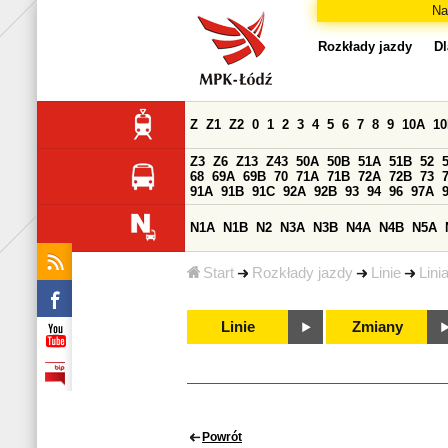
Na
Rozkłady jazdy
Dl
Z
Z1
Z2
0
1
2
3
4
5
6
7
8
9
10A
1
Z3
Z6
Z13
Z43
50A
50B
51A
51B
52
68
69A
69B
70
71A
71B
72A
72B
73
91A
91B
91C
92A
92B
93
94
96
97A
N1A
N1B
N2
N3A
N3B
N4A
N4B
N5A
Start
Rozkłady jazdy
Linie
Lini
Linie
Zmiany
Powrót