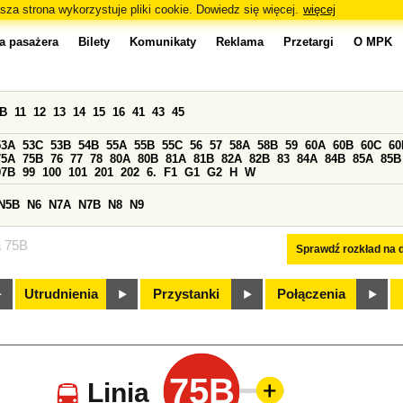
sza strona wykorzystuje pliki cookie. Dowiedz się więcej.
więcej
a pasażera
Bilety
Komunikaty
Reklama
Przetargi
O MPK
0B
11
12
13
14
15
16
41
43
45
53A
53C
53B
54B
55A
55B
55C
56
57
58A
58B
59
60A
60B
60C
60
75A
75B
76
77
78
80A
80B
81A
81B
82A
82B
83
84A
84B
85A
85B
97B
99
100
101
201
202
6.
F1
G1
G2
H
W
N5B
N6
N7A
N7B
N8
N9
a 75B
Sprawdź rozkład na d
Utrudnienia
Przystanki
Połączenia
75B
Linia