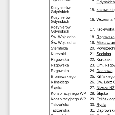
Trybunalska
14.
Gdyńskich
Kosynierów
15.
Łazowskie
Gdyńskich
Kosynierów
16.
Wczesna 
Gdyńskich
Kosynierów
17.
Królewska
Gdyńskich
Św. Wojciecha
18.
Rzgowska
Św. Wojciecha
19.
Mieszczań
Sternfelda
20.
Powszech
Kurczaki
21.
Socjalna
Rzgowska
22.
Kurczaki
Rzgowska
23.
Cm. Rzgo
Rzgowska
24.
Dachowa
Broniewskiego
25.
Kilińskiego
Kilińskiego
26.
Dw. Łódź 
Śląska
27.
Niższa NŻ
Konspiracyjnego WP
28.
Śląska
Konspiracyjnego WP
29.
Felińskieg
Tatrzańska
30.
Rydla
Tatrzańska
31.
Dąbrowski