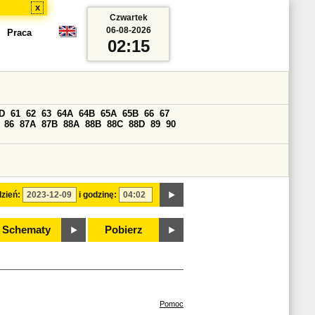
x
Czwartek
06-08-2026
Praca
02:15
D
61
62
63
64A
64B
65A
65B
66
67
86
87A
87B
88A
88B
88C
88D
89
90
zień:
i godzinę:
Schematy
Pobierz
Pomoc