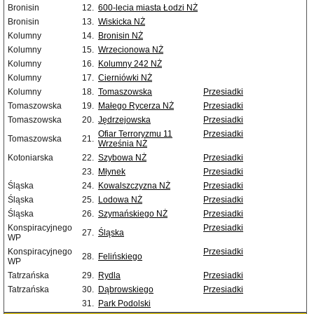
Bronisin
12.
600-lecia miasta Łodzi NŻ
Bronisin
13.
Wiskicka NŻ
Kolumny
14.
Bronisin NŻ
Kolumny
15.
Wrzecionowa NŻ
Kolumny
16.
Kolumny 242 NŻ
Kolumny
17.
Cierniówki NŻ
Kolumny
18.
Tomaszowska
Przesiadki
Tomaszowska
19.
Małego Rycerza NŻ
Przesiadki
Tomaszowska
20.
Jędrzejowska
Przesiadki
Ofiar Terroryzmu 11
Przesiadki
Tomaszowska
21.
Września NŻ
Kotoniarska
22.
Szybowa NŻ
Przesiadki
23.
Młynek
Przesiadki
Śląska
24.
Kowalszczyzna NŻ
Przesiadki
Śląska
25.
Lodowa NŻ
Przesiadki
Śląska
26.
Szymańskiego NŻ
Przesiadki
Konspiracyjnego
Przesiadki
27.
Śląska
WP
Konspiracyjnego
Przesiadki
28.
Felińskiego
WP
Tatrzańska
29.
Rydla
Przesiadki
Tatrzańska
30.
Dąbrowskiego
Przesiadki
31.
Park Podolski