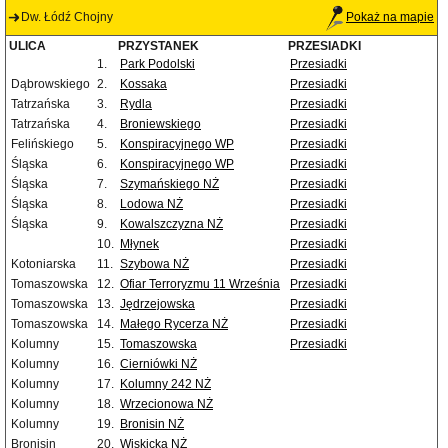
Dw. Łódź Chojny
Pokaż na mapie
ULICA
PRZYSTANEK
PRZESIADKI
1.
Park Podolski
Przesiadki
Dąbrowskiego
2.
Kossaka
Przesiadki
Tatrzańska
3.
Rydla
Przesiadki
Tatrzańska
4.
Broniewskiego
Przesiadki
Felińskiego
5.
Konspiracyjnego WP
Przesiadki
Śląska
6.
Konspiracyjnego WP
Przesiadki
Śląska
7.
Szymańskiego NŻ
Przesiadki
Śląska
8.
Lodowa NŻ
Przesiadki
Śląska
9.
Kowalszczyzna NŻ
Przesiadki
10.
Młynek
Przesiadki
Kotoniarska
11.
Szybowa NŻ
Przesiadki
Tomaszowska
12.
Ofiar Terroryzmu 11 Września
Przesiadki
Tomaszowska
13.
Jędrzejowska
Przesiadki
Tomaszowska
14.
Małego Rycerza NŻ
Przesiadki
Kolumny
15.
Tomaszowska
Przesiadki
Kolumny
16.
Cierniówki NŻ
Kolumny
17.
Kolumny 242 NŻ
Kolumny
18.
Wrzecionowa NŻ
Kolumny
19.
Bronisin NŻ
Bronisin
20.
Wiskicka NŻ