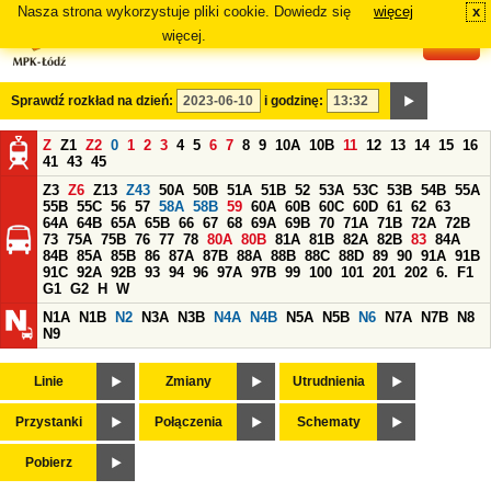
Nasza strona wykorzystuje pliki cookie. Dowiedz się
więcej
x
#
więcej.
Sprawdź rozkład na dzień:
i godzinę:
Z
Z1
Z2
0
1
2
3
4
5
6
7
8
9
10A
10B
11
12
13
14
15
16
41
43
45
Z3
Z6
Z13
Z43
50A
50B
51A
51B
52
53A
53C
53B
54B
55A
55B
55C
56
57
58A
58B
59
60A
60B
60C
60D
61
62
63
64A
64B
65A
65B
66
67
68
69A
69B
70
71A
71B
72A
72B
73
75A
75B
76
77
78
80A
80B
81A
81B
82A
82B
83
84A
84B
85A
85B
86
87A
87B
88A
88B
88C
88D
89
90
91A
91B
91C
92A
92B
93
94
96
97A
97B
99
100
101
201
202
6.
F1
G1
G2
H
W
N1A
N1B
N2
N3A
N3B
N4A
N4B
N5A
N5B
N6
N7A
N7B
N8
N9
Linie
Zmiany
Utrudnienia
Przystanki
Połączenia
Schematy
Pobierz