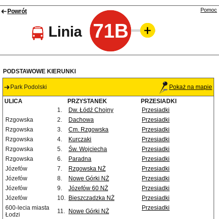
Pomoc
Powrót
71B
Linia
PODSTAWOWE KIERUNKI
Park Podolski
Pokaż na mapie
ULICA
PRZYSTANEK
PRZESIADKI
1.
Dw. Łódź Chojny
Przesiadki
Rzgowska
2.
Dachowa
Przesiadki
Rzgowska
3.
Cm. Rzgowska
Przesiadki
Rzgowska
4.
Kurczaki
Przesiadki
Rzgowska
5.
Św. Wojciecha
Przesiadki
Rzgowska
6.
Paradna
Przesiadki
Józefów
7.
Rzgowska NŻ
Przesiadki
Józefów
8.
Nowe Górki NŻ
Przesiadki
Józefów
9.
Józefów 60 NŻ
Przesiadki
Józefów
10.
Bieszczadzka NŻ
Przesiadki
600-lecia miasta
Przesiadki
11.
Nowe Górki NŻ
Łodzi